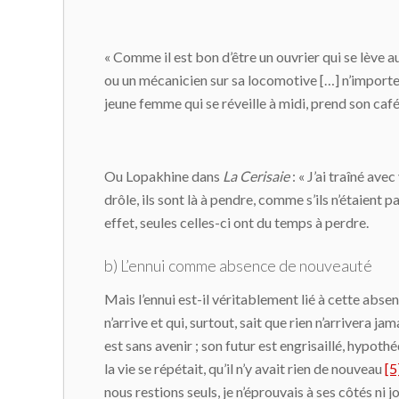
« Comme il est bon d’être un ouvrier qui se lève au
ou un mécanicien sur sa locomotive […] n’importe,
jeune femme qui se réveille à midi, prend son café 
Ou Lopakhine dans
La Cerisaie
: « J’ai traîné avec
drôle, ils sont là à pendre, comme s’ils n’étaient 
effet, seules celles-ci ont du temps à perdre.
b) L’ennui comme absence de nouveauté
Mais l’ennui est-il véritablement lié à cette abse
n’arrive et qui, surtout, sait que rien n’arrivera j
est sans avenir ; son futur est engrisaillé, hypot
la vie se répétait, qu’il n’y avait rien de nouveau
[5
nous restions seuls, je n’éprouvais à ses côtés ni