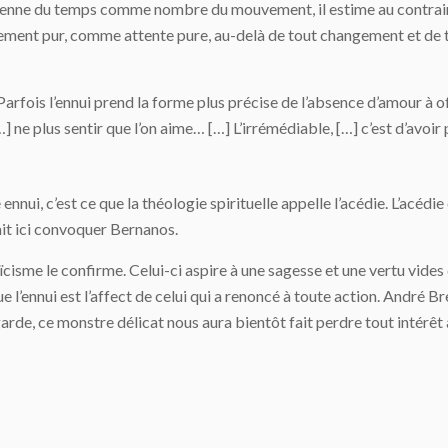
licienne du temps comme nombre du mouvement, il estime au contrai
nt pur, comme attente pure, au-delà de tout changement et de tout
arfois l’ennui prend la forme plus précise de l’absence d’amour à off
…] ne plus sentir que l’on aime… […] L’irrémédiable, […] c’est d’avoi
 ennui, c’est ce que la théologie spirituelle appelle l’acédie. L’acédi
rait ici convoquer Bernanos.
isme le confirme. Celui-ci aspire à une sagesse et une vertu vides d
ue l’ennui est l’affect de celui qui a renoncé à toute action. André B
 garde, ce monstre délicat nous aura bientôt fait perdre tout intérêt