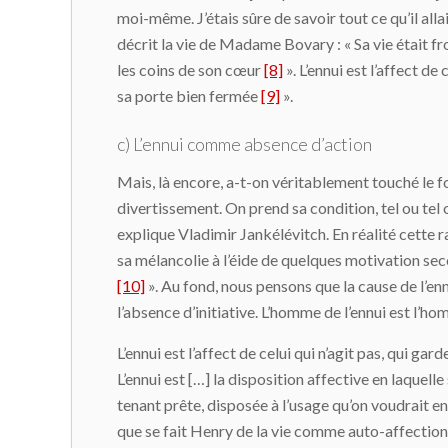
moi-même. J’étais sûre de savoir tout ce qu’il allait 
décrit la vie de Madame Bovary : « Sa vie était fro
les coins de son cœur
[8]
». L’ennui est l’affect de
sa porte bien fermée
[9]
».
c) L’ennui comme absence d’action
Mais, là encore, a-t-on véritablement touché le f
divertissement. On prend sa condition, tel ou tel o
explique Vladimir Jankélévitch. En réalité cette ra
sa mélancolie à l’éide de quelques motivation sec
[10]
». Au fond, nous pensons que la cause de l’en
l’absence d’initiative. L’homme de l’ennui est l’ho
L’ennui est l’affect de celui qui n’agit pas, qui g
L’ennui est […] la disposition affective en laquel
tenant prête, disposée à l’usage qu’on voudrait en 
que se fait Henry de la vie comme auto-affection d