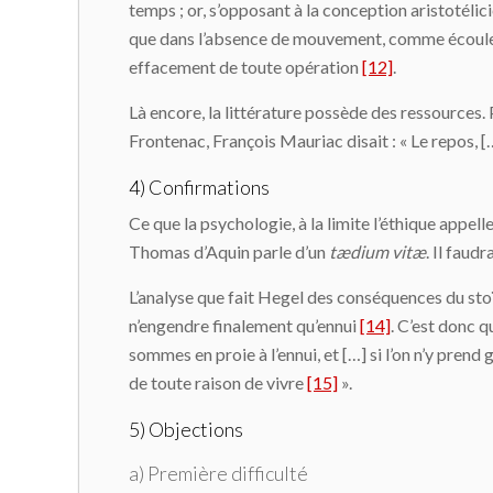
temps ; or, s’opposant à la conception aristoté
que dans l’absence de mouvement, comme écouleme
effacement de toute opération
[12]
.
Là encore, la littérature possède des ressources. P
Frontenac, François Mauriac disait : « Le repos, [
4) Confirmations
Ce que la psychologie, à la limite l’éthique appelle
Thomas d’Aquin parle d’un
tædium vitæ
. Il faud
L’analyse que fait Hegel des conséquences du stoïc
n’engendre finalement qu’ennui
[14]
. C’est donc q
sommes en proie à l’ennui, et […] si l’on n’y prend
de toute raison de vivre
[15]
».
5) Objections
a) Première difficulté