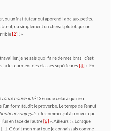
r, ou un instituteur qui apprend l’abc aux petits,
un bœuf, ou simplement un cheval, plutôt qu’une
orrible
[2]
! »
travailler, je ne sais quoi faire de mes bras ; c’est
st « le tourment des classes supérieures
[4]
». En
e toute nouveauté
? S’ennuie celui à qui rien
de l’uniformité, dit le proverbe. Le temps de l’ennui
bonheur conjugal
: « Je commençai à trouver que
 l’un en face de l’autre
[6]
». Ailleurs : « Lorsque
me […]. C’était mon mari que je connaissais comme