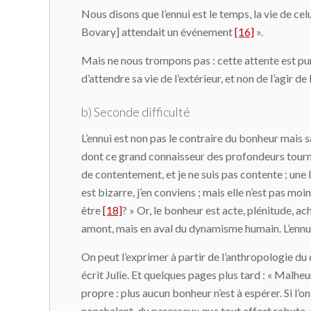
Nous disons que l’ennui est le temps, la vie de ce
Bovary] attendait un événement
[16]
».
Mais ne nous trompons pas : cette attente est pure
d’attendre sa vie de l’extérieur, et non de l’agir de l
b) Seconde difficulté
L’ennui est non pas le contraire du bonheur mais 
dont ce grand connaisseur des profondeurs tourme
de contentement, et je ne suis pas contente ; une l
est bizarre, j’en conviens ; mais elle n’est pas m
être
[18]
? » Or, le bonheur est acte, plénitude, a
amont, mais en aval du dynamisme humain. L’ennui, 
On peut l’exprimer à partir de l’anthropologie du dé
écrit Julie. Et quelques pages plus tard : « Malheur 
propre : plus aucun bonheur n’est à espérer. Si l’on 
nonchalant, du paresseux que tout effort rebute, ce