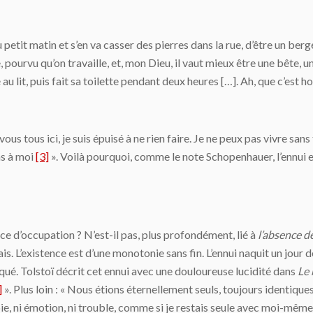
 petit matin et s’en va casser des pierres dans la rue, d’être un berge
 pourvu qu’on travaille, et, mon Dieu, il vaut mieux être une bête, 
au lit, puis fait sa toilette pendant deux heures […]. Ah, que c’est h
 vous tous ici, je suis épuisé à ne rien faire. Je ne peux pas vivre sans 
pas à moi
[3]
». Voilà pourquoi, comme le note Schopenhauer, l’ennui e
nce d’occupation ? N’est-il pas, plus profondément, lié à
l’absence d
amais. L’existence est d’une monotonie sans fin. L’ennui naquit un jour 
héqué. Tolstoï décrit cet ennui avec une douloureuse lucidité dans
Le 
]
». Plus loin : « Nous étions éternellement seuls, toujours identiques
 joie, ni émotion, ni trouble, comme si je restais seule avec moi-mê