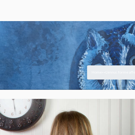
Home
L’ennui, forme aff
>
>