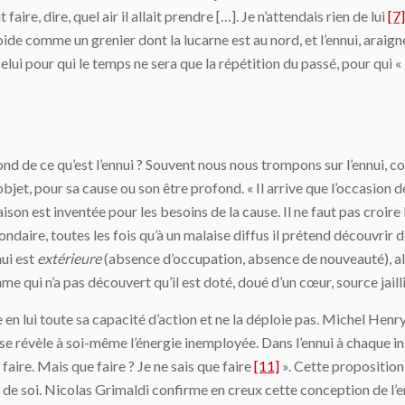
faire, dire, quel air il allait prendre […]. Je n’attendais rien de lui
[7]
ide comme un grenier dont la lucarne est au nord, et l’ennui, araignée
 celui pour qui le temps ne sera que la répétition du passé, pour qui « 
ond de ce qu’est l’ennui ? Souvent nous nous trompons sur l’ennui, 
bjet, pour sa cause ou son être profond. « Il arrive que l’occasion de
ison est inventée pour les besoins de la cause. Il ne faut pas croire 
ondaire, toutes les fois qu’à un malaise diffus il prétend découvrir
nui est
extérieure
(absence d’occupation, absence de nouveauté), alo
mme qui n’a pas découvert qu’il est doté, doué d’un cœur, source jailli
arde en lui toute sa capacité d’action et ne la déploie pas. Michel He
le se révèle à soi-même l’énergie inemployée. Dans l’ennui à chaque i
faire. Mais que faire ? Je ne sais que faire
[11]
». Cette proposition
e soi. Nicolas Grimaldi confirme en creux cette conception de l’ennu