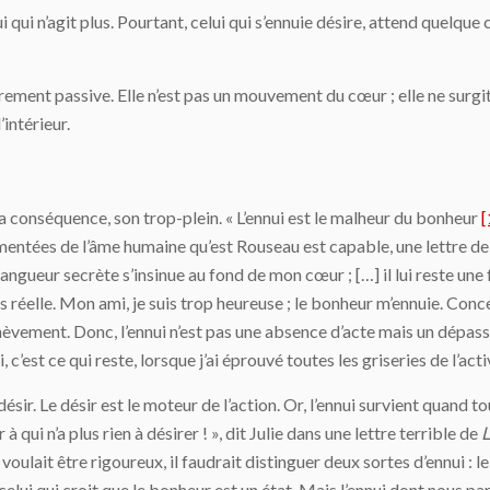
lui qui n’agit plus. Pourtant, celui qui s’ennuie désire, attend que
ment passive. Elle n’est pas un mouvement du cœur ; elle ne surgit 
’intérieur.
sa conséquence, son trop-plein. « L’ennui est le malheur du bonheur
[
ntées de l’âme humaine qu’est Rouseau est capable, une lettre de J
angueur secrète s’insinue au fond de mon cœur ; […] il lui reste une f
oins réelle. Mon ami, je suis trop heureuse ; le bonheur m’ennuie. 
chèvement. Donc, l’ennui n’est pas une absence d’acte mais un dépasse
c’est ce qui reste, lorsque j’ai éprouvé toutes les griseries de l’ac
sir. Le désir est le moteur de l’action. Or, l’ennui survient quand tout
à qui n’a plus rien à désirer ! », dit Julie dans une lettre terrible de
L
voulait être rigoureux, il faudrait distinguer deux sortes d’ennui : le
lui qui croit que le bonheur est un état. Mais l’ennui dont nous parlo