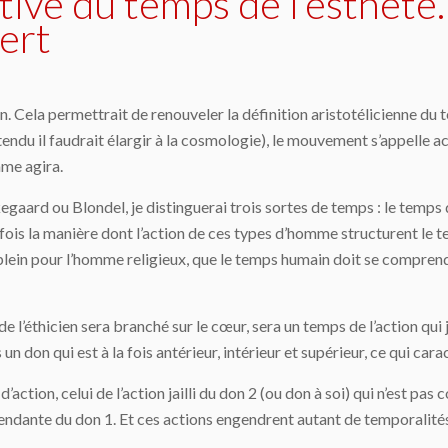
ctive du temps de l’esthèt
ert
 don. Cela permettrait de renouveler la définition aristotélicienne 
ntendu il faudrait élargir à la cosmologie), le mouvement s’appelle a
me agira.
egaard ou Blondel, je distinguerai trois sortes de temps : le temps d
ois la manière dont l’action de ces types d’homme structurent le tem
 plein pour l’homme religieux, que le temps humain doit se compren
 de l’éthicien sera branché sur le cœur, sera un temps de l’action qui 
don qui est à la fois antérieur, intérieur et supérieur, ce qui cara
e d’action, celui de l’action jailli du don 2 (ou don à soi) qui n’est
pendante du don 1. Et ces actions engendrent autant de temporalités