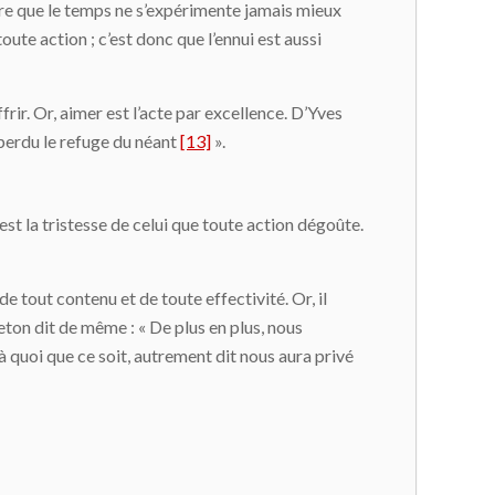
re que le temps ne s’expérimente jamais mieux
e action ; c’est donc que l’ennui est aussi
rir. Or, aimer est l’acte par excellence. D’Yves
r perdu le refuge du néant
[13]
».
e est la tristesse de celui que toute action dégoûte.
e tout contenu et de toute effectivité. Or, il
reton dit de même : « De plus en plus, nous
 à quoi que ce soit, autrement dit nous aura privé