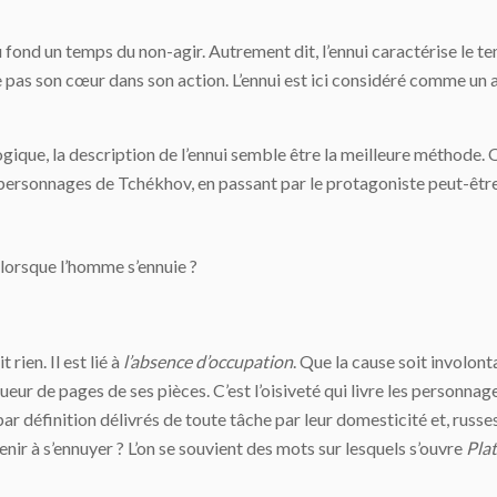
u fond un temps du non-agir. Autrement dit, l’ennui caractérise le temp
age pas son cœur dans son action. L’ennui est ici considéré comme u
ique, la description de l’ennui semble être la meilleure méthode. O
personnages de Tchékhov, en passant par le protagoniste peut-être 
 lorsque l’homme s’ennuie ?
 rien. Il est lié à
l’absence d’occupation
. Que la cause soit involont
eur de pages de ses pièces. C’est l’oisiveté qui livre les personnages
 par définition délivrés de toute tâche par leur domesticité et, russe
nir à s’ennuyer ? L’on se souvient des mots sur lesquels s’ouvre
Pla