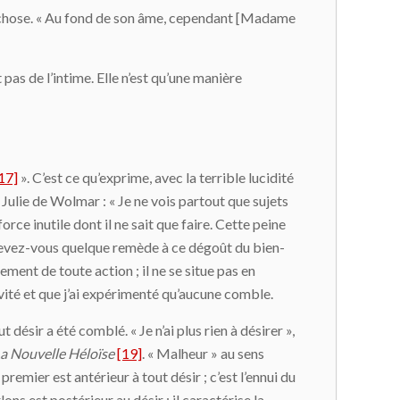
lque chose. « Au fond de son âme, cependant [Madame
pas de l’intime. Elle n’est qu’une manière
17]
». C’est ce qu’exprime, avec la terrible lucidité
ulie de Wolmar : « Je ne vois partout que sujets
orce inutile dont il ne sait que faire. Cette peine
Concevez-vous quelque remède à ce dégoût du bien-
ment de toute action ; il ne se situe pas en
tivité et que j’ai expérimenté qu’aucune comble.
 désir a été comblé. « Je n’ai plus rien à désirer »,
a Nouvelle Héloïse
[19]
. « Malheur » au sens
 premier est antérieur à tout désir ; c’est l’ennui du
ns est postérieur au désir : il caractérise la