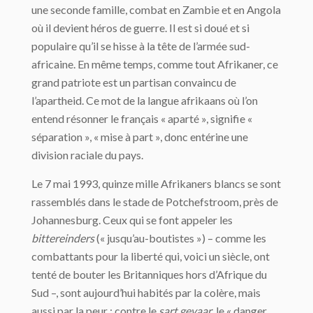
une seconde famille, combat en Zambie et en Angola
où il devient héros de guerre. Il est si doué et si
populaire qu’il se hisse à la tête de l’armée sud-
africaine. En même temps, comme tout Afrikaner, ce
grand patriote est un partisan convaincu de
l’apartheid. Ce mot de la langue afrikaans où l’on
entend résonner le français « aparté », signifie «
séparation », « mise à part », donc entérine une
division raciale du pays.
Le 7 mai 1993, quinze mille Afrikaners blancs se sont
rassemblés dans le stade de Potchefstroom, près de
Johannesburg. Ceux qui se font appeler les
bittereinders
(« jusqu’au-boutistes ») – comme les
combattants pour la liberté qui, voici un siècle, ont
tenté de bouter les Britanniques hors d’Afrique du
Sud –, sont aujourd’hui habités par la colère, mais
aussi par la peur : contre le
sart gevaar
, le « danger