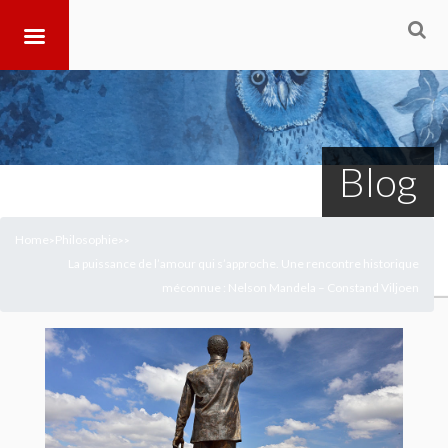
Blog
Home
Philosophie
>
>
>
La puissance de l’amour qui s’approche. Une rencontre historique
méconnue : Nelson Mandela – Constand Viljoen