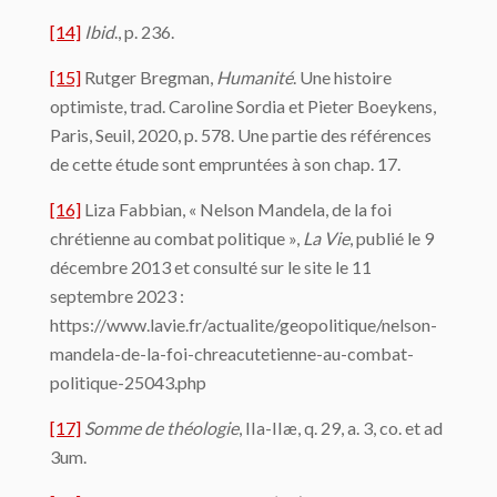
[14]
Ibid
., p. 236.
[15]
Rutger Bregman,
Humanité
. Une histoire
optimiste, trad. Caroline Sordia et Pieter Boeykens,
Paris, Seuil, 2020, p. 578. Une partie des références
de cette étude sont empruntées à son chap. 17.
[16]
Liza Fabbian, « Nelson Mandela, de la foi
chrétienne au combat politique »,
La Vie
, publié le 9
décembre 2013 et consulté sur le site le 11
septembre 2023 :
https://www.lavie.fr/actualite/geopolitique/nelson-
mandela-de-la-foi-chreacutetienne-au-combat-
politique-25043.php
[17]
Somme de théologie
, IIa-IIæ, q. 29, a. 3, co. et ad
3um.