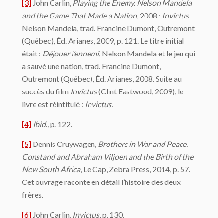
[3]
John Carlin,
Playing the Enemy.
Nelson Mandela
and the Game That Made a Nation
, 2008 :
Invictus
.
Nelson Mandela, trad. Francine Dumont, Outremont
(Québec), Éd. Arianes, 2009, p. 121. Le titre initial
était :
Déjouer l’ennemi.
Nelson Mandela et le jeu qui
a sauvé une nation, trad. Francine Dumont,
Outremont (Québec), Éd. Arianes, 2008. Suite au
succès du film
Invictus
(Clint Eastwood, 2009), le
livre est réintitulé :
Invictus.
[4]
Ibid
., p. 122.
[5]
Dennis Cruywagen,
Brothers in War and Peace.
Constand and Abraham Viljoen and the Birth of the
New South Africa
, Le Cap, Zebra Press, 2014, p. 57.
Cet ouvrage raconte en détail l’histoire des deux
frères.
[6]
John Carlin,
Invictus
, p. 130.