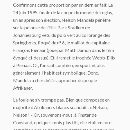
Confirmons cette proportion par un dernier fait. Le
24 juin 1995, finale de la coupe du monde de rugby,
un an après son élection, Nelson Mandela pénètre
sur la pelouse de l’Ellis Park Stadium de
Johannesburg vêtu du polo vert au col orange des
Springboks, floqué du n° 6, le maillot du capitaine
François Pienaar (joué par Matt Damon dans le film
évoqué ci-dessus). Et il remet le trophée Webb-Ellis
à Pienaar. Or, l’on sait combien, en sport et plus
généralement, l’habit est symbolique. Donc,
Mandela a cherché à rapprocher du peuple
Afrikaner.
La foule ne s’y trompe pas. Bien que composée en
majorité d’Afrikaners blancs scandait : « Nelson,
Nelson ! » Or, souvenons-nous, à l’instar de
Constand, quelques mois plus tôt, elle était encore
convaincu que ce dangereux terroriste avait pris les