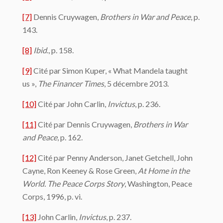
[7]
Dennis Cruywagen,
Brothers in War and Peace
, p.
143.
[8]
Ibid
., p. 158.
[9]
Cité par Simon Kuper, « What Mandela taught
us »,
The Financer Times
, 5 décembre 2013.
[10]
Cité par John Carlin,
Invictus
, p. 236.
[11]
Cité par Dennis Cruywagen,
Brothers in War
and Peace
, p. 162.
[12]
Cité par Penny Anderson, Janet Getchell, John
Cayne, Ron Keeney & Rose Green,
At Home in the
World. The Peace Corps Story
, Washington, Peace
Corps, 1996, p. vi.
[13]
John Carlin,
Invictus
, p. 237.