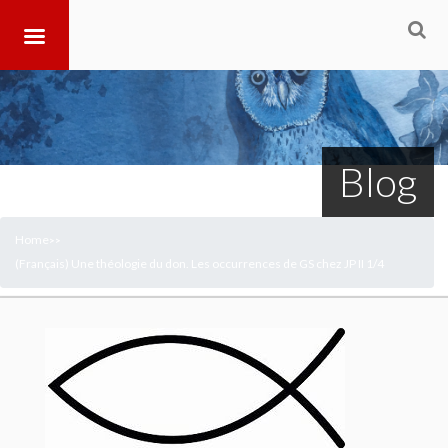
Blog
Home
>
>
(Français) Une théologie du don. Les occurrences de GS chez JP II 1/4