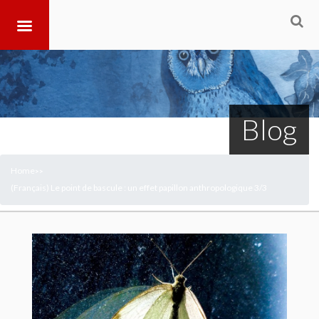
Blog
Home
>
>
(Français) Le point de bascule : un effet papillon anthropologique 3/3