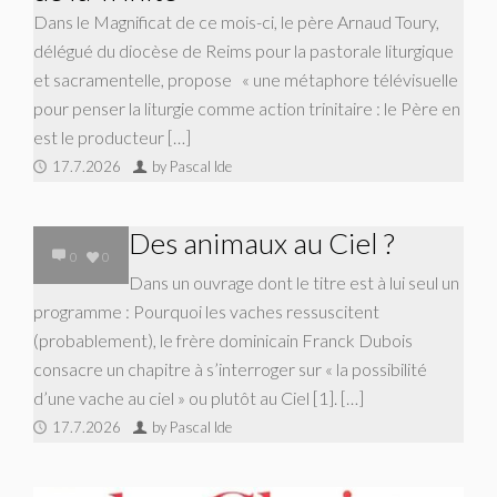
Dans le Magnificat de ce mois-ci, le père Arnaud Toury,
délégué du diocèse de Reims pour la pastorale liturgique
et sacramentelle, propose « une métaphore télévisuelle
pour penser la liturgie comme action trinitaire : le Père en
est le producteur […]
17.7.2026
by Pascal Ide
Des animaux au Ciel ?
0
0
Dans un ouvrage dont le titre est à lui seul un
programme : Pourquoi les vaches ressuscitent
(probablement), le frère dominicain Franck Dubois
consacre un chapitre à s’interroger sur « la possibilité
d’une vache au ciel » ou plutôt au Ciel [1]. […]
17.7.2026
by Pascal Ide