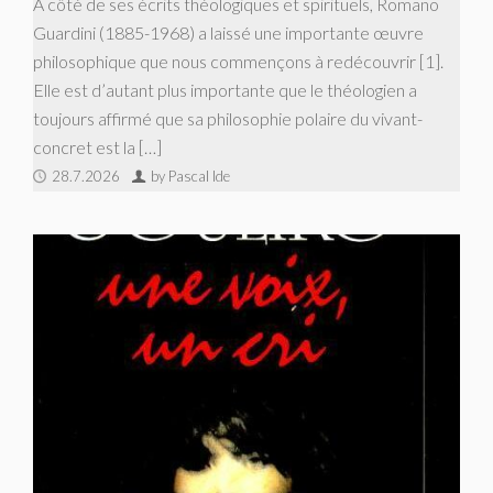
À côté de ses écrits théologiques et spirituels, Romano
Guardini (1885-1968) a laissé une importante œuvre
philosophique que nous commençons à redécouvrir [1].
Elle est d’autant plus importante que le théologien a
toujours affirmé que sa philosophie polaire du vivant-
concret est la […]
28.7.2026
by Pascal Ide