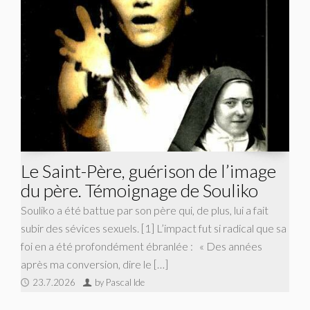
Le Saint-Père, guérison de l’image
du père. Témoignage de Souliko
Souliko a été battue par son père qui, de plus, lui a fait
subir des sévices sexuels. [1] L’impact fut si radical que sa
foi en a été profondément ébranlée : « Des années
après ma conversion, dire le […]
23.7.2026
by Pascal Ide