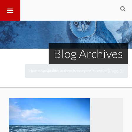
Blog Archives
(Page 3)
Home
Spiritualité
Archive by category "Homélie"
>
>