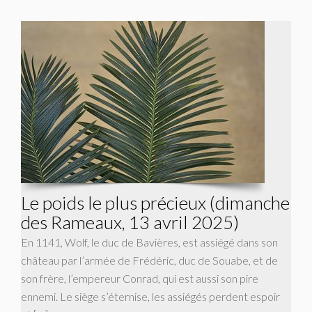
Le poids le plus précieux (dimanche
des Rameaux, 13 avril 2025)
En 1141, Wolf, le duc de Bavières, est assiégé dans son
château par l’armée de Frédéric, duc de Souabe, et de
son frère, l’empereur Conrad, qui est aussi son pire
ennemi. Le siège s’éternise, les assiégés perdent espoir