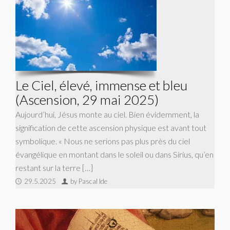
Le Ciel, élevé, immense et bleu
(Ascension, 29 mai 2025)
Aujourd’hui, Jésus monte au ciel. Bien évidemment, la
signification de cette ascension physique est avant tout
symbolique. « Nous ne serions pas plus près du ciel
évangélique en montant dans le soleil ou dans Sirius, qu’en
restant sur la terre […]
29.5.2025
by Pascal Ide