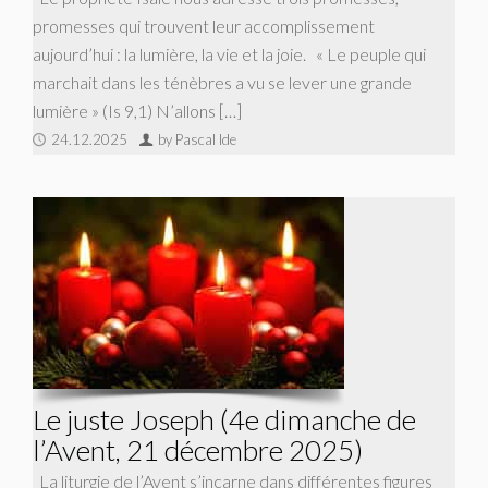
promesses qui trouvent leur accomplissement
aujourd’hui : la lumière, la vie et la joie. « Le peuple qui
marchait dans les ténèbres a vu se lever une grande
lumière » (Is 9,1) N’allons […]
24.12.2025
by Pascal Ide
Le juste Joseph (4e dimanche de
l’Avent, 21 décembre 2025)
La liturgie de l’Avent s’incarne dans différentes figures