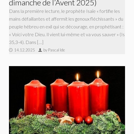
dimanche de l’Avent 2025)
Dans la première lecture, le prophète Isaïe « fortifie les
mains défaillantes et affermit les genoux fléchissants » du
peuple hébreu en exil qui se décourage, en prophétisant :
« Voici votre Dieu. Il vient lui-même et va vous sauver » (Is
35,3-4). Dans […]
14.12.2025
by Pascal Ide