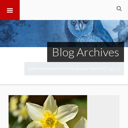
Blog Archives
(Page 2)
Home
Spiritualité
Archive by category "Homélie"
>
>