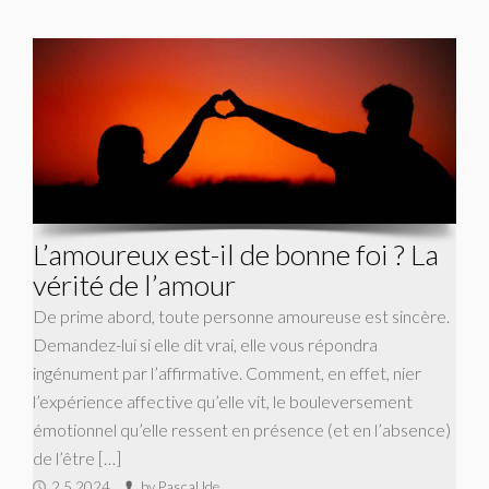
L’amoureux est-il de bonne foi ? La
vérité de l’amour
De prime abord, toute personne amoureuse est sincère.
Demandez-lui si elle dit vrai, elle vous répondra
ingénument par l’affirmative. Comment, en effet, nier
l’expérience affective qu’elle vit, le bouleversement
émotionnel qu’elle ressent en présence (et en l’absence)
de l’être […]
2.5.2024
by Pascal Ide