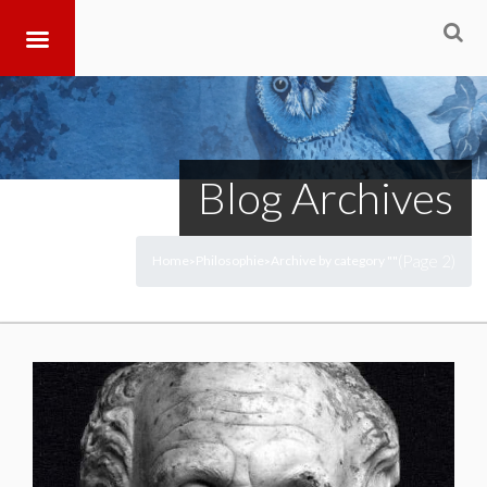
Blog Archives
(Page 2)
Home
Philosophie
Archive by category ""
>
>