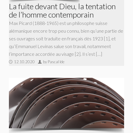
La fuite devant Dieu, la tentation
de l’homme contemporain
Max Picard (1888-1965) est un philosophe suisse
alémanique encore trop peu connu, bien qu’une partie de
ses ouvrages soit traduite en français dès 1923 [1], et
qu’Emmanuel Levinas salue son travail, notamment
l’importance accordée au visage [2]. Il s’est […]
12.10.2020
by Pascal Ide