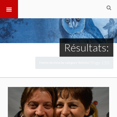
Résultats:
(Page 135)
Home
Archive by category "Articles"
>