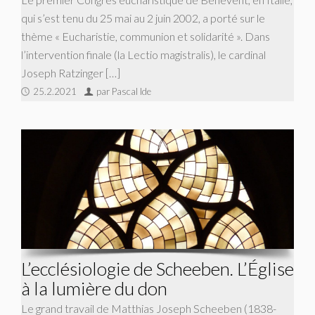
qui s’est tenu du 25 mai au 2 juin 2002, a porté sur le
thème « Eucharistie, communion et solidarité ». Dans
l’intervention finale (la Lectio magistralis), le cardinal
Joseph Ratzinger […]
25.2.2021
par Pascal Ide
L’ecclésiologie de Scheeben. L’Église
à la lumière du don
Le grand travail de Matthias Joseph Scheeben (1838-