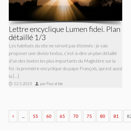
Lettre encyclique Lumen fidei. Plan
détaillé 1/3
Les habitués du site ne seront pas étonnés : je vais
proposer une divisio textus, c’est-à-dire un plan détaillé
d’un des textes les plus importants du Magistère sur la
foi : la première encyclique du pape François, qui est aussi
la […]
12.5.2023
par Pascal Ide
...
55
60
65
70
75
80
81
8