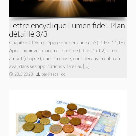
Lettre encyclique Lumen fidei. Plan
détaillé 3/3
Chapitre 4 Dieu prépare pour eux une cité (cf. He 11,16)
Après avoir vu la foi en elle-même (chap. 1 et 2) et en
amont (chap. 3), dans sa cause, considérons-la enfin en
aval, dans ses applications vitales au […]
23.5.2023
par Pascal Ide