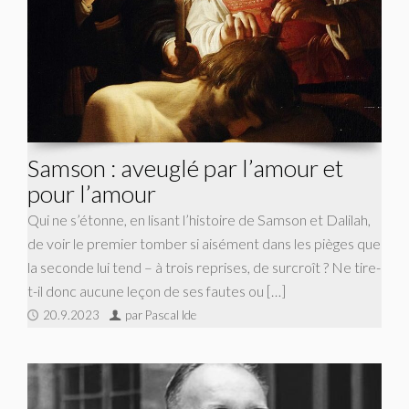
Samson : aveuglé par l’amour et
pour l’amour
Qui ne s’étonne, en lisant l’histoire de Samson et Dalilah,
de voir le premier tomber si aisément dans les pièges que
la seconde lui tend – à trois reprises, de surcroît ? Ne tire-
t-il donc aucune leçon de ses fautes ou […]
20.9.2023
par Pascal Ide