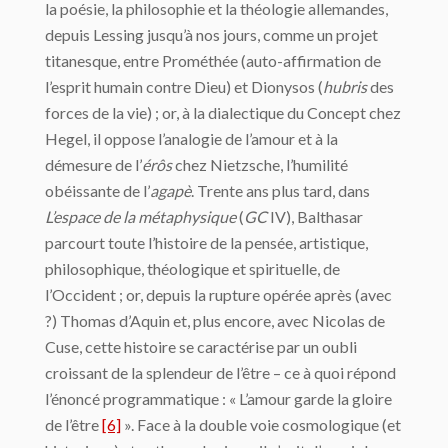
la poésie, la philosophie et la théologie allemandes,
depuis Lessing jusqu’à nos jours, comme un projet
titanesque, entre Prométhée (auto-affirmation de
l’esprit humain contre Dieu) et Dionysos (
hubris
des
forces de la vie) ; or, à la dialectique du Concept chez
Hegel, il oppose l’analogie de l’amour et à la
démesure de l’
érôs
chez Nietzsche, l’humilité
obéissante de l’
agapè
. Trente ans plus tard, dans
L’espace de la métaphysique
(
GC
IV), Balthasar
parcourt toute l’histoire de la pensée, artistique,
philosophique, théologique et spirituelle, de
l’Occident ; or, depuis la rupture opérée après (avec
?) Thomas d’Aquin et, plus encore, avec Nicolas de
Cuse, cette histoire se caractérise par un oubli
croissant de la splendeur de l’être – ce à quoi répond
l’énoncé programmatique : « L’amour garde la gloire
de l’être
[6]
». Face à la double voie cosmologique (et