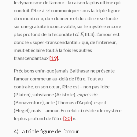
le dynamisme de l’amour : la raison la plus ultime qui
conduit l’être à
se
communiquer sous la triple figure
du « montrer », du « donner » et du « dire » se fonde
sur une gratuité inconcevable, sur le mystère encore
plus profond de la fécondité (
cf
.
É
, III.3). L’amour est
donc le « super-transcendantal » qui, de l’intérieur,
meut et éclaire tout à la fois les autres
transcendantaux
[19]
.
Précisons enfin que jamais Balthasar ne présente
l’amour comme un au-delà de l’être. Tout au
contraire, en son cœur, l’être est – non pas Idée
(Platon), substance (Aristote),
expressio
(Bonaventure), acte (Thomas d’Aquin), esprit
(Hegel), mais – amour. En celui-ci réside « le mystère
le plus profond de l’être
[20]
».
4) La triple figure de l’amour