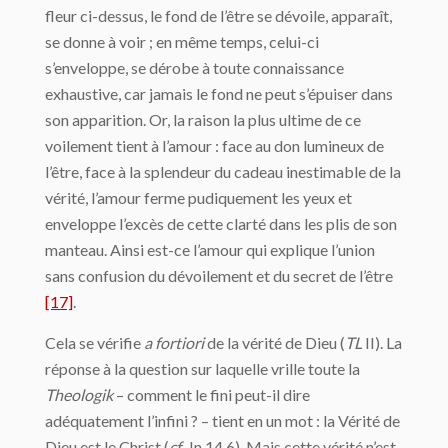
fleur ci-dessus, le fond de l’être se dévoile, apparaît,
se donne à voir ; en même temps, celui-ci
s’enveloppe, se dérobe à toute connaissance
exhaustive, car jamais le fond ne peut s’épuiser dans
son apparition. Or, la raison la plus ultime de ce
voilement tient à l’amour : face au don lumineux de
l’être, face à la splendeur du cadeau inestimable de la
vérité, l’amour ferme pudiquement les yeux et
enveloppe l’excès de cette clarté dans les plis de son
manteau. Ainsi est-ce l’amour qui explique l’union
sans confusion du dévoilement et du secret de l’être
[17]
.
Cela se vérifie
a fortiori
de la vérité de Dieu (
TL
II). La
réponse à la question sur laquelle vrille toute la
Theologik
– comment le fini peut-il dire
adéquatement l’infini ? – tient en un mot : la Vérité de
Dieu est le Christ (
cf
. Jn 14,6). Mais cette vérité n’est