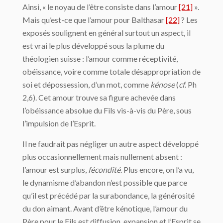
Ainsi, « le noyau de l’être consiste dans l’amour
[21]
».
Mais qu’est-ce que l’amour pour Balthasar
[22]
? Les
exposés soulignent en général surtout un aspect, il
est vrai le plus développé sous la plume du
théologien suisse : l’amour comme réceptivité,
obéissance, voire comme totale désappropriation de
soi et dépossession, d’un mot, comme
kénose
(
cf
. Ph
2,6). Cet amour trouve sa figure achevée dans
l’obéissance absolue du Fils vis-à-vis du Père, sous
l’impulsion de l’Esprit.
Il ne faudrait pas négliger un autre aspect développé
plus occasionnellement mais nullement absent :
l’amour est surplus,
fécondité
. Plus encore, on l’a vu,
le dynamisme d’abandon n’est possible que parce
qu’il est précédé par la surabondance, la générosité
du don aimant. Avant d’être kénotique, l’amour du
Père pour le Fils est diffusion, expansion et l’Esprit se