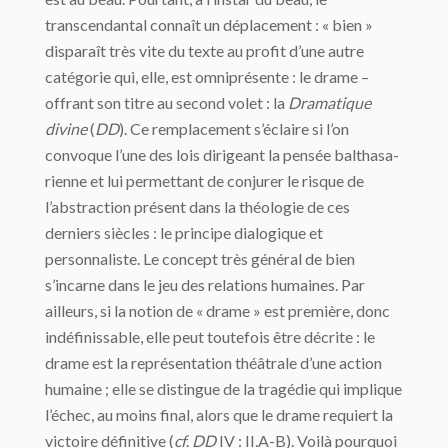
transcendantal connaît un déplacement : « bien »
disparaît très vite du texte au profit d’une autre
catégorie qui, elle, est omniprésente : le drame –
offrant son titre au second volet : la
Dramatique
divine
(
DD
). Ce remplacement s’éclaire si l’on
convoque l’une des lois dirigeant la pensée balthasa­
rienne et lui permettant de conjurer le risque de
l’abstraction présent dans la théologie de ces
derniers siècles : le principe dialogique et
personnaliste. Le concept très général de bien
s’incarne dans le jeu des relations humaines. Par
ailleurs, si la notion de « drame » est première, donc
indéfinissable, elle peut toutefois être décrite : le
drame est la re­présentation théâtrale d’une action
humaine ; elle se distingue de la tragédie qui implique
l’échec, au moins final, alors que le drame requiert la
victoire définitive (
cf
.
DD
IV : II.A-B). Voilà pourquoi