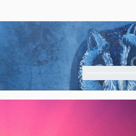
Home
Ethique-Bioéthique
M
>
>