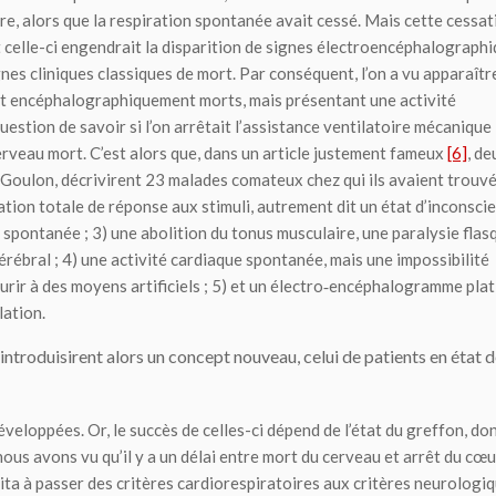
re, alors que la respiration spontanée avait cessé. Mais cette cessat
Et celle-ci engendrait la disparition de signes électroencéphalograph
gnes cliniques classiques de mort. Par conséquent, l’on a vu apparaîtr
et encéphalographiquement morts, mais présentant une activité
question de savoir si l’on arrêtait l’assistance ventilatoire mécanique
cerveau mort. C’est alors que, dans un article justement fameux
[6]
, de
Goulon, décrivirent 23 malades comateux chez qui ils avaient trouvé
ation totale de réponse aux stimuli, autrement dit un état d’inconsci
n spontanée ; 3) une abolition du tonus musculaire, une paralysie flas
cérébral ; 4) une activité cardiaque spontanée, mais une impossibilité
urir à des moyens artificiels ; 5) et un électro‑encéphalogramme plat
lation.
 introduisirent alors un concept nouveau, celui de patients en état 
éveloppées. Or, le succès de celles-ci dépend de l’état du greffon, do
 nous avons vu qu’il y a un délai entre mort du cerveau et arrêt du cœu
ta à passer des critères cardiorespiratoires aux critères neurologi