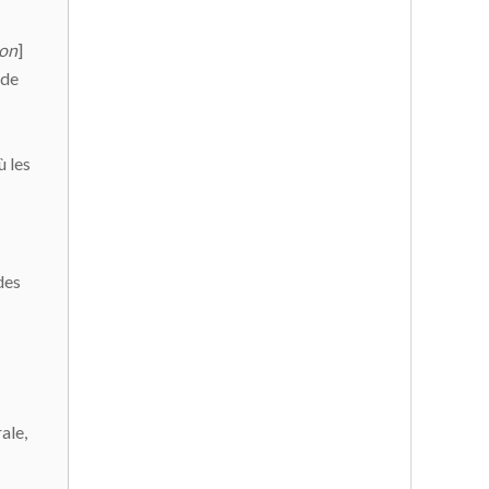
ion
]
 de
ù les
des
ale,