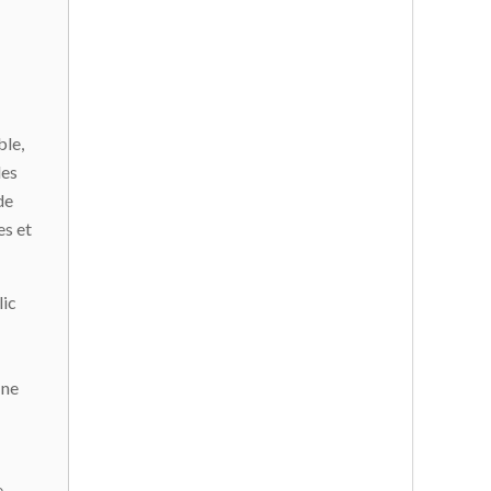
ble,
des
de
es et
lic
 ne
e