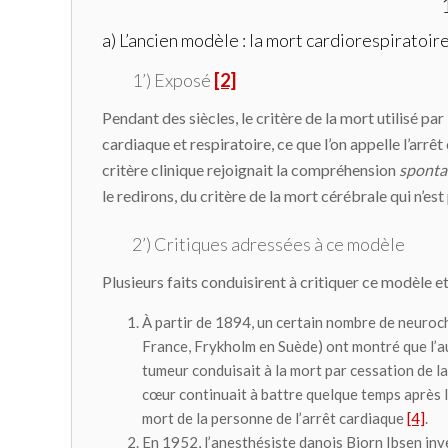
a) L’ancien modèle : la mort cardiorespiratoir
1’) Exposé
[2]
Pendant des siècles, le critère de la mort utilisé pa
cardiaque et respiratoire, ce que l’on appelle l’arrêt
critère clinique rejoignait la compréhension
sponta
le redirons, du critère de la mort cérébrale qui n’es
2’) Critiques adressées à ce modèle
Plusieurs faits conduisirent à critiquer ce modèle 
À partir de 1894, un certain nombre de neuroc
France, Frykholm en Suède) ont montré que l’a
tumeur conduisait à la mort par cessation de la 
cœur continuait à battre quelque temps après la 
mort de la personne de l’arrêt cardiaque
[4]
.
En 1952, l’anesthésiste danois Bjorn Ibsen inve