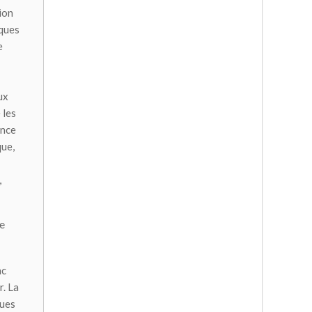
ion
iques
e
ux
 les
ence
que,
,
de
nc
r. La
ques