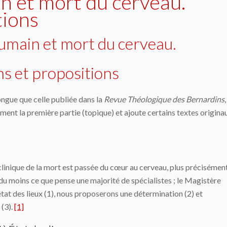
n et mort du cerveau.
tions
humain et mort du cerveau.
ns et propositions
longue que celle publiée dans la
Revue Théologique des Bernardins
amment la première partie (topique) et ajoute certains textes origina
 clinique de la mort est passée du cœur au cerveau, plus précisémen
t du moins ce que pense une majorité de spécialistes ; le Magistère
état des lieux (1), nous proposerons une détermination (2) et
 (3).
[1]