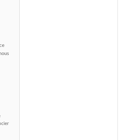
 ce
 nous
e
ocier