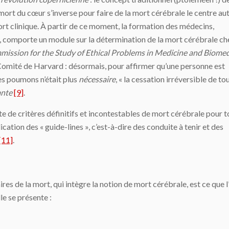
 mort du cœur s’inverse pour faire de la mort cérébrale le centre au
ort clinique. À partir de ce moment, la formation des médecins,
, comporte un module sur la détermination de la mort cérébrale ch
mission for the Study of Ethical Problems in Medicine and Biomed
Comité de Harvard : désormais, pour affirmer qu’une personne est
es poumons n’était plus
nécessaire
, « la cessation irréversible de to
ante
[9]
.
ste de critères définitifs et incontestables de mort cérébrale pour 
ication des « guide-lines », c’est-à-dire des conduite à tenir et des
[11]
.
res de la mort, qui intègre la notion de mort cérébrale, est ce que l
le se présente :