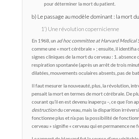
pour déterminer la mort du patient.
b) Le passage au modèle dominant : la mort d
1’) Une révolution copernicienne
En 1968, un
ad hoc committee at Harvard Medical 
comme une « mort cérébrale » ; ensuite, il identifia
signes cliniques de la mort du cerveau : 1. absence
respiration spontanée (après un arrêt de trois minut
dilatées, mouvements oculaires absents, pas de ba
Il faut mesurer la nouveauté, plus, la révolution, i
pensait la mort en termes de mort cérébrale. De plu
courant qu’il en est devenu inaperçu –, ce que l’on a
destruction
du cerveau, mais la disparition irrévers
fonctionne plus et n’a pas la possibilité de fonctio
cerveau » signifie « cerveau qui en permanence ne f
Le rapport de Harvard fut la source d’une véritabl