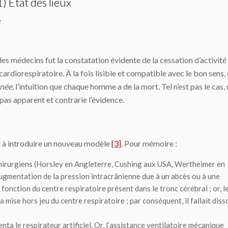
1) État des lieux
e
r les médecins fut la constatation évidente de la cessation d’activité
 cardiorespiratoire. À la fois lisible et compatible avec le bon sens,
née
, l’intuition que chaque homme a de la mort. Tel n’est pas le cas,
t pas apparent et contrarie l’évidence.
et à introduire un nouveau modèle
[3]
. Pour mémoire :
hirurgiens (Horsley en Angleterre, Cushing aux USA, Wertheimer en
ugmentation de la pression intracrânienne due à un abcès ou à une
fonction du centre respiratoire présent dans le tronc cérébral ; or, l
mise hors jeu du centre respiratoire ; par conséquent, il fallait diss
nta le respirateur artificiel. Or, l’assistance ventilatoire mécanique