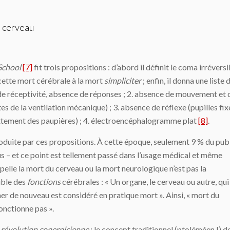
u cerveau
School
[7]
fit trois propositions : d’abord il définit le coma irréversi
 cette mort cérébrale à la mort
simpliciter
; enfin, il donna une liste 
 de réceptivité, absence de réponses ; 2. absence de mouvement et 
es de la ventilation mécanique) ; 3. absence de réflexe (pupilles fix
ttement des paupières) ; 4. électroencéphalogramme plat
[8]
.
ntroduite par ces propositions. À cette époque, seulement 9 % du pub
s – et ce point est tellement passé dans l’usage médical et même
ppelle la mort du cerveau ou la mort neurologique n’est pas la
ible des
fonctions
cérébrales : « Un organe, le cerveau ou autre, qui
nner de nouveau est considéré en pratique mort ». Ainsi, « mort du
onctionne pas ».
e
révolution copernicienne
: le concept traditionnel (ptoléméen !) d