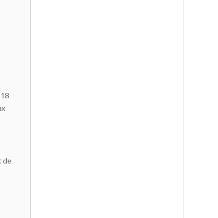
, 18
ux
t de