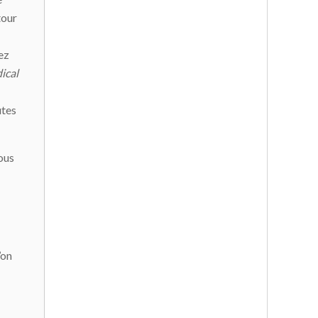
tour
ez
ical
utes
tous
’on