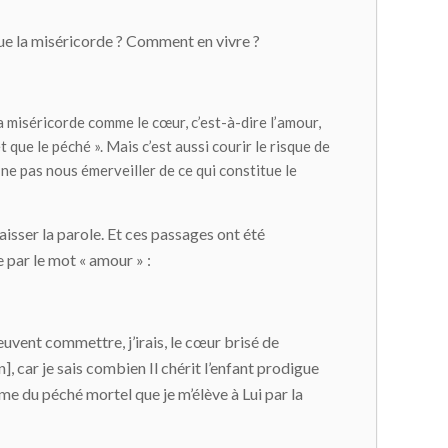
ue la miséricorde ? Comment en vivre ?
la miséricorde comme le cœur, c’est-à-dire l’amour,
 que le péché ». Mais c’est aussi courir le risque de
 ne pas nous émerveiller de ce qui constitue le
 laisser la parole. Et ces passages ont été
 par le mot « amour » :
euvent commettre, j’irais, le cœur brisé de
n], car je sais combien Il chérit l’enfant prodigue
me du péché mortel que je m’élève à Lui par la