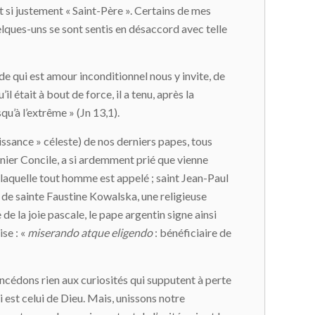
nt si justement « Saint-Père ». Certains de mes
elques-uns se sont sentis en désaccord avec telle
de qui est amour inconditionnel nous y invite, de
 était à bout de force, il a tenu, après la
qu’à l’extrême » (Jn 13,1).
aissance » céleste) de nos derniers papes, tous
ernier Concile, a si ardemment prié que vienne
t à laquelle tout homme est appelé ; saint Jean-Paul
 de sainte Faustine Kowalska, une religieuse
de la joie pascale, le pape argentin signe ainsi
se : «
miserando atque eligendo
: bénéficiaire de
ncédons rien aux curiosités qui supputent à perte
i est celui de Dieu. Mais, unissons notre