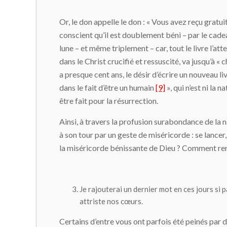
Or, le don appelle le don : « Vous avez reçu grat
conscient qu’il est doublement béni – par le cadea
lune – et même triplement – car, tout le livre l’a
dans le Christ crucifié et ressuscité, va jusqu’à «
a presque cent ans, le désir d’écrire un nouveau livr
dans le fait d’être un humain
[9]
», qui n’est ni la 
être fait pour la résurrection.
Ainsi, à travers la profusion surabondance de la
à son tour par un geste de miséricorde : se lancer
la miséricorde bénissante de Dieu ? Comment ren
Je rajouterai un dernier mot en ces jours si p
attriste nos cœurs.
Certains d’entre vous ont parfois été peinés par de