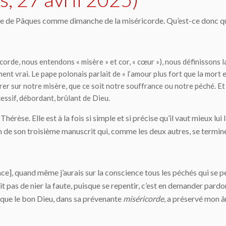
che de Pâques comme dimanche de la miséricorde. Qu’est-ce donc q
icorde
, nous entendons « misère » et
cor
, « cœur »), nous définissons 
ent vrai. Le pape polonais parlait de « l’amour plus fort que la mort et
trer sur notre misère, que ce soit notre souffrance ou notre péché. Et
essif
, débordant, brûlant
de Dieu
.
Thérèse. Elle est à la fois si simple et si précise qu’il vaut mieux lui
 de son troisième manuscrit qui, comme les deux autres, se termine
nce], quand même j’aurais sur la conscience tous les péchés qui se p
git pas de nier la faute, puisque se repentir, c’est en demander pardo
e que le bon Dieu, dans sa prévenante
miséricorde
, a préservé mon â