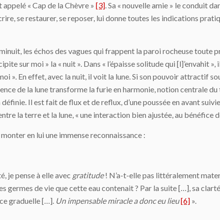
nt appelé « Cap de la Chèvre »
[3]
. Sa « nouvelle amie » le conduit da
crire, se restaurer, se reposer, lui donne toutes les indications prati
minuit, les échos des vagues qui frappent la paroi rocheuse toute pr
ipite sur moi » la « nuit ». Dans « l’épaisse solitude qui [l]’envahit »,
». En effet, avec la nuit, il voit la lune. Si son pouvoir attractif 
sence de la lune transforme la furie en harmonie, notion centrale d
définie. Il est fait de flux et de reflux, d’une poussée en avant suivi
 entre la terre et la lune, « une interaction bien ajustée, au bénéfice
t monter en lui une immense reconnaissance :
té, je pense à elle avec
gratitude
! N’a-t-elle pas littéralement matern
es germes de vie que cette eau contenait ? Par la suite […], sa clarté
nce graduelle […].
Un impensable miracle a donc eu lieu
[6]
».