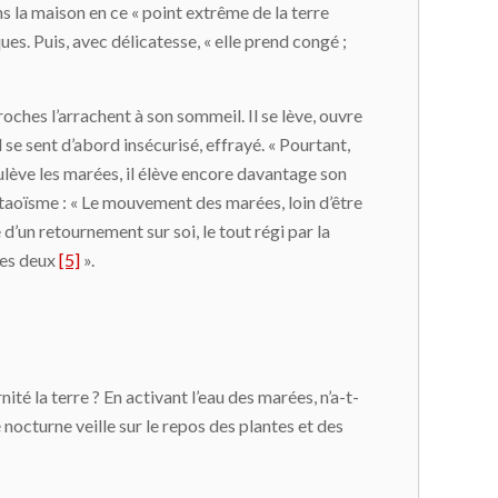
ns la maison en ce « point extrême de la terre
ques. Puis, avec délicatesse, « elle prend congé ;
oches l’arrachent à son sommeil. Il se lève, ouvre
 il se sent d’abord insécurisé, effrayé. « Pourtant,
soulève les marées, il élève encore davantage son
u taoïsme : « Le mouvement des marées, loin d’être
e d’un retournement sur soi, le tout régi par la
 des deux
[5]
».
ité la terre ? En activant l’eau des marées, n’a-t-
 nocturne veille sur le repos des plantes et des