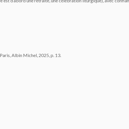
 est d’abord une retraite, une célébration liturgique), avec confianc
 Paris, Albin Michel, 2025, p. 13.