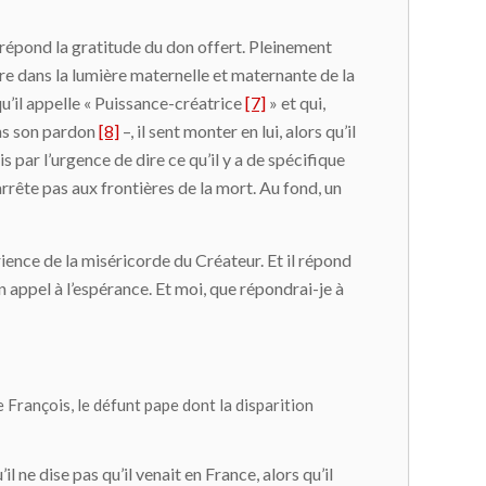
 répond la gratitude du don offert. Pleinement
fre dans la lumière maternelle et maternante de la
u’il appelle « Puissance-créatrice
[7]
» et qui,
dans son pardon
[8]
–, il sent monter en lui, alors qu’il
ris par l’urgence de dire ce qu’il y a de spécifique
s’arrête pas aux frontières de la mort. Au fond, un
rience de la miséricorde du Créateur. Et il répond
n appel à l’espérance. Et moi, que répondrai-je à
e François, le défunt pape dont la disparition
 ne dise pas qu’il venait en France, alors qu’il