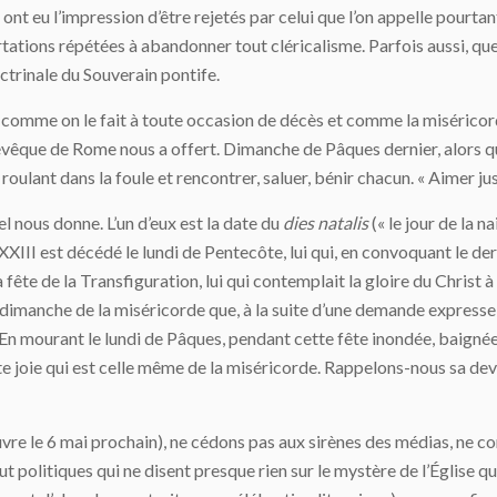
ls ont eu l’impression d’être rejetés par celui que l’on appelle pourta
tations répétées à abandonner tout cléricalisme. Parfois aussi, qu
octrinale du Souverain pontife.
is, comme on le fait à toute occasion de décès et comme la miséricor
évêque de Rome nous a offert. Dimanche de Pâques dernier, alors qu’il
 roulant dans la foule et rencontrer, saluer, bénir chacun. « Aimer jus
iel nous donne. L’un d’eux est la date du
dies natalis
(« le jour de la n
n XXIII est décédé le lundi de Pentecôte, lui qui, en convoquant le d
 la fête de la Transfiguration, lui qui contemplait la gloire du Chris
 dimanche de la miséricorde que, à la suite d’une demande expresse
e. En mourant le lundi de Pâques, pendant cette fête inondée, baignée 
e joie qui est celle même de la miséricorde. Rappelons-nous sa devi
vre le 6 mai prochain), ne cédons pas aux sirènes des médias, ne co
ut politiques qui ne disent presque rien sur le mystère de l’Église qu