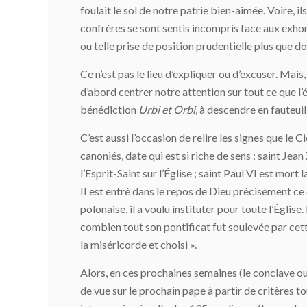
foulait le sol de notre patrie bien-aimée. Voire, i
confrères se sont sentis incompris face aux exhor
ou telle prise de position prudentielle plus que d
Ce n’est pas le lieu d’expliquer ou d’excuser. Ma
d’abord centrer notre attention sur tout ce que l’
bénédiction
Urbi et Orbi
, à descendre en fauteuil
C’est aussi l’occasion de relire les signes que le C
canoniés, date qui est si riche de sens : saint Jea
l’Esprit-Saint sur l’Église ; saint Paul VI est mort
II est entré dans le repos de Dieu précisément ce
polonaise, il a voulu instituter pour toute l’Églis
combien tout son pontificat fut soulevée par cett
la miséricorde et choisi ».
Alors, en ces prochaines semaines (le conclave ou
de vue sur le prochain pape à partir de critères to