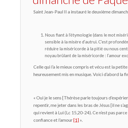
Saint Jean-Paul II a instauré le deuxième diman
Nous fiant à l’étymologie (dans le mot
misér
sensible à la misère d’autrui. C’est profondém
réduire la miséricorde à la pitié ou nous cen
noyau brûlant de la miséricorde :
l’amour exc
Celle qui l’a le mieux compris et vécu est la petite 
heureusement mis en musique. Voici d’abord la fin
« Oui je le sens [Thérèse parle toujours d’expérie
repentir, me jeter dans les bras de Jésus [il ne s’a
qui revient à Lui (Lc 15,20-24). Ce n’est pas parc
confiance et l’amour
[1]
».