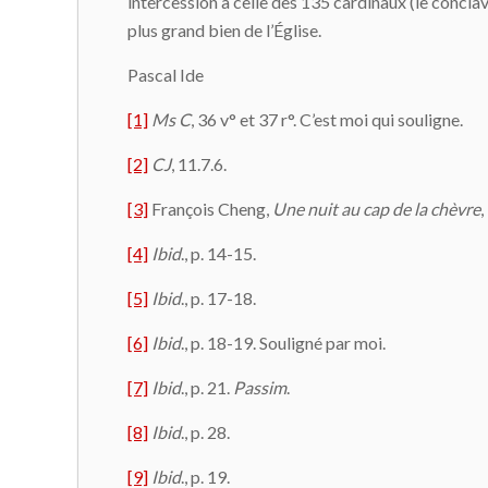
intercession à celle des 135 cardinaux (le conclave
plus grand bien de l’Église.
Pascal Ide
[1]
Ms C
, 36 v° et 37 r°. C’est moi qui souligne.
[2]
CJ
, 11.7.6.
[3]
François Cheng,
Une nuit au cap de la chèvre
,
[4]
Ibid
., p. 14-15.
[5]
Ibid
., p. 17-18.
[6]
Ibid
., p. 18-19. Souligné par moi.
[7]
Ibid
., p. 21.
Passim
.
[8]
Ibid
., p. 28.
[9]
Ibid
., p. 19.