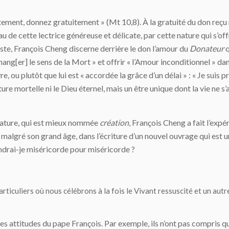
uitement, donnez gratuitement » (Mt 10,8). À la gratuité du don reçu
u de cette lectrice généreuse et délicate, par cette nature qui s’of
tteste, François Cheng discerne derrière le don l’amour du
Donateur
q
 chang[er] le sens de la Mort » et offrir « l’Amour inconditionnel » 
e, ou plutôt que lui est « accordée la grâce d’un délai » : « Je suis p
nature mortelle ni le Dieu éternel, mais un être unique dont la vie ne 
 nature, qui est mieux nommée
création
, François Cheng a fait l’expé
, malgré son grand âge, dans l’écriture d’un nouvel ouvrage qui est u
drai-je miséricorde pour miséricorde ?
articuliers où nous célébrons à la fois le Vivant ressuscité et un autr
s attitudes du pape François. Par exemple, ils n’ont pas compris qu’il