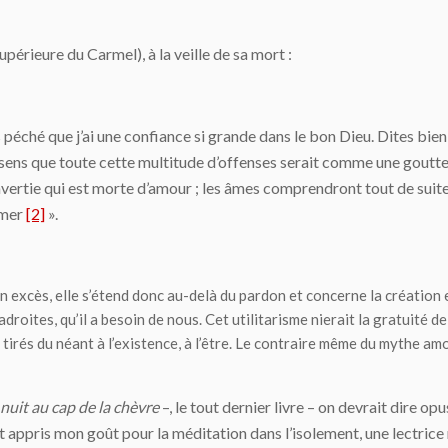
upérieure du Carmel), à la veille de sa mort :
as péché que j’ai une confiance si grande dans le bon Dieu. Dites bie
e sens que toute cette multitude d’offenses serait comme une goutte
nvertie qui est morte d’amour ; les âmes comprendront tout de suite,
imer
[2]
».
on excès, elle s’étend donc au-delà du pardon et concerne
la création 
roites, qu’il a besoin de nous. Cet utilitarisme nierait la gratuité d
tirés du néant à l’existence, à l’être. Le contraire même du mythe am
nuit au cap de la chèvre
–, le tout dernier livre – on devrait dire 
t appris mon goût pour la méditation dans l’isolement, une lectric