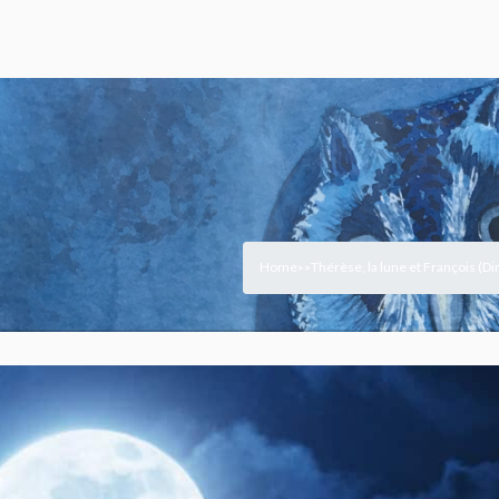
Home
Thérèse, la lune et François (D
>
>