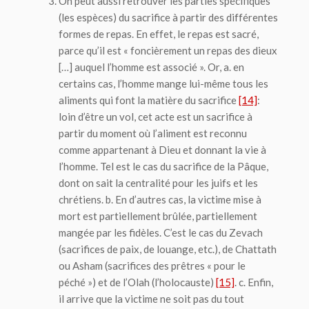
On peut aussi retrouver les parties
spécifiques
(les espèces) du sacrifice à partir des différentes
formes de repas. En effet, le repas est sacré,
parce qu’il est « foncièrement un repas des dieux
[…] auquel l’homme est associé ». Or, a. en
certains cas, l’homme mange lui-même tous les
aliments qui font la matière du sacrifice
[14]
:
loin d’être un vol, cet acte est un sacrifice à
partir du moment où l’aliment est reconnu
comme appartenant à Dieu et donnant la vie à
l’homme. Tel est le cas du sacrifice de la Pâque,
dont on sait la centralité pour les juifs et les
chrétiens. b. En d’autres cas, la victime mise à
mort est partiellement brûlée, partiellement
mangée par les fidèles. C’est le cas du
Zevach
(sacrifices de paix, de louange, etc.), de
Chattath
ou
Asham
(sacrifices des prêtres « pour le
péché ») et de l’
Olah
(l’holocauste)
[15]
. c. Enfin,
il arrive que la victime ne soit pas du tout