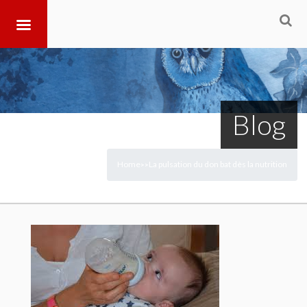
Blog
Home
La pulsation du don bat dès la nutrition
>
>