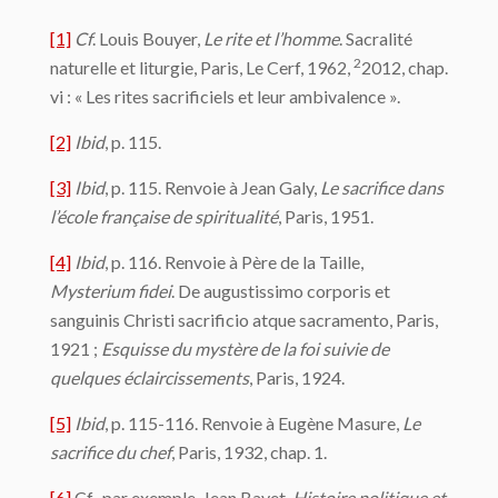
[1]
Cf
. Louis Bouyer,
Le rite et l’homme
. Sacralité
2
naturelle et liturgie, Paris, Le Cerf, 1962,
2012, chap.
vi : « Les rites sacrificiels et leur ambivalence ».
[2]
Ibid
, p. 115.
[3]
Ibid
, p. 115. Renvoie à Jean Galy,
Le sacrifice dans
l’école française de spiritualité
, Paris, 1951.
[4]
Ibid
, p. 116. Renvoie à Père de la Taille,
Mysterium fidei
. De augustissimo corporis et
sanguinis Christi sacrificio atque sacramento, Paris,
1921 ;
Esquisse du mystère de la foi suivie de
quelques éclaircissements
, Paris, 1924.
[5]
Ibid
, p. 115-116. Renvoie à Eugène Masure,
Le
sacrifice du chef
, Paris, 1932, chap. 1.
[6]
Cf., par exemple, Jean Bayet,
Histoire politique et