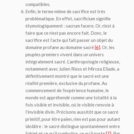
compatibles.
Enfin, le terme même de sacrifice est très
problématique. En effet,
sacrificium
signifie
étymologiquement :
sacrum facere
. Or, n’est à
faire que ce n’est pas encore fait. Donc, le
sacrifice est l’acte qui fait passer un objet du
domaine profane au domaine sacré
[6]
. Or, les
peuples premiers vivent dans un univers
intégralement sacré. L’anthropologie religieuse,
notamment avec Julien Riess et Mircea Eliade, a
définitivement montré que le sacré est une
réalité première, exclusive du profane. Au
commencement de l’expérience humaine, le
monde est appréhendé comme une totalité à la
fois visible et invisible, où le visible renvoie à
l’invisible divin. Précisons aussitôt que ce sacré
primitif, pour être païen, n’en est pas pour autant
idolâtre : le sacré distingue spontanément entre
l’objet et ce qu’il symbolise, ce qu’il porte
[7]
. Par