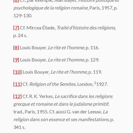
psychologique de la religion romaine
, Paris, 1957, p.
129-130.
[7]
Cf. Mircea Éliade,
Traité d’histoire des religions
,
p. 24 s.
[8]
Louis Bouyer,
Le rite et l’homme
, p. 116.
[9]
Louis Bouyer,
Le rite et l’homme
, p. 129.
[10]
Louis Bouyer,
Le rite et l’homme
, p. 119.
3
[11]
Cf.
Religion of the Semites
, London,
1927.
[12]
Cf. R. K. Yerkes,
Le sacrifice dans les religions
grecque et romaine et dans le judaïsme primitif
,
trad., Paris, 1955. Cf. aussi G. van der Leeuw,
La
religion dans son essence et ses manifestations
, p.
341 s.