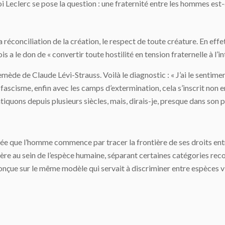
loi Leclerc se pose la question : une fraternité entre les hommes est-
la réconciliation de la création, le respect de toute créature. En eff
 a le don de « convertir toute hostilité en tension fraternelle à l’i
mède de Claude Lévi-Strauss. Voilà le diagnostic : « J’ai le sentim
 fascisme, enfin avec les camps d’extermination, cela s’inscrit non 
quons depuis plusieurs siècles, mais, dirais-je, presque dans son p
ulée que l’homme commence par tracer la frontière de ses droits ent
tière au sein de l’espèce humaine, séparant certaines catégories r
onçue sur le même modèle qui servait à discriminer entre espèces 