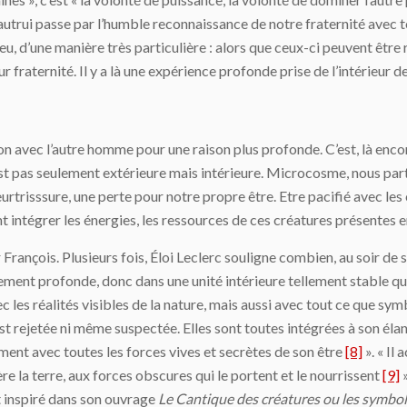
autrui passe par l’humble reconnaissance de notre fraternité avec t
 feu, d’une manière très particulière : alors que ceux-ci peuvent êt
eur fraternité. Il y a là une expérience profonde prise de l’intérieur d
ation avec l’autre homme pour une raison plus profonde. C’est, là en
’est pas seulement extérieure mais intérieure. Microcosme, nous part
rtrisssure, une perte pour notre propre être. Etre pacifié avec les
intégrer les énergies, les ressources de ces créatures présentes en s
François. Plusieurs fois, Éloi Leclerc souligne combien, au soir de 
lement profonde, donc dans une unité intérieure tellement stable que 
ec les réalités visibles de la nature, mais aussi avec tout ce que sym
st rejetée ni même suspectée. Elles sont toutes intégrées à son éla
ment avec toutes les forces vives et secrètes de son être
[8]
». « Il
re la terre, aux forces obscures qui le portent et le nourrissent
[9]
»
st inspiré dans son ouvrage
Le Cantique des créatures ou les symbol