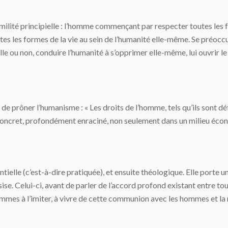
umilité principielle : l’homme commençant par respecter toutes les f
outes les formes de la vie au sein de l’humanité elle-même. Se préo
uille ou non, conduire l’humanité à s’opprimer elle-même, lui ouvrir l
de prôner l’humanisme : « Les droits de l’homme, tels qu’ils sont dé
oncret, profondément enraciné, non seulement dans un milieu économi
ielle (c’est-à-dire pratiquée), et ensuite théologique. Elle porte u
Assise. Celui-ci, avant de parler de l’accord profond existant entre 
 hommes à l’imiter, à vivre de cette communion avec les hommes et la