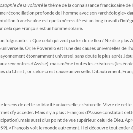
osophie de la volonté
le thème de la connaissance franciscaine de la
d’une réconciliation profonde de l’homme avec son «archéologie» dan
’intuition franciscaine est que la nécessité est un long travail d’int
our cela que François est un homme solaire.
on fulgurante : « Que celui qui veut parler de ce lieu / Ne dise plus 
e universelle. Or, le Poverello est l’une des causes universelles de l’h
n rayonnement étonnamment universel, sans doute le plus après Jés
aux rencontres d’Assise), mais même toutes les créatures (les écolo
nes du Christ ; or, celui-ci est cause universelle. Dit autrement, Fr
 le sens de cette solidarité universelle, créaturelle. Vivre de cette
met d’y accéder. Mais il y a plus : François d’Assise constatait cet
rticipation), mais aussi d’un point de vue supérieur, celui de Dieu. 
59), « François voit le monde autrement. Il el découvre tout entier à