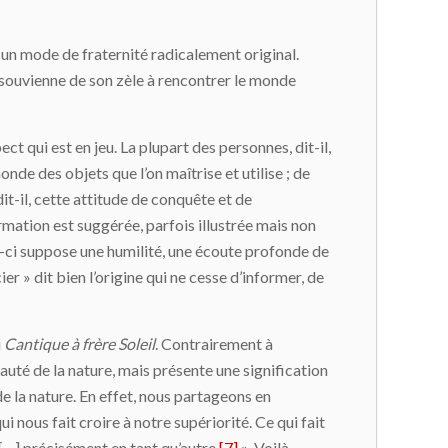
er un mode de fraternité radicalement original.
 souvienne de son zèle à rencontrer le monde
ct qui est en jeu. La plupart des personnes, dit-il,
nde des objets que l’on maîtrise et utilise ; de
dit-il, cette attitude de conquête et de
irmation est suggérée, parfois illustrée mais non
le-ci suppose une humilité, une écoute profonde de
cier » dit bien l’origine qui ne cesse d’informer, de
u
Cantique à frère Soleil
. Contrairement à
auté de la nature, mais présente une signification
e la nature. En effet, nous partageons en
i nous fait croire à notre supériorité. Ce qui fait
e […] précisément en tant qu’autre
[7]
». Voilà