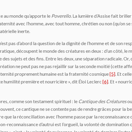
nce au monde qu’apporte le
Poverello
. La lumière d’Assise fait brill
raternité avec l’homme, avec tout homme, chrétien ou non (qu’on se
térielle inerte.
n’est pas d’abord la question de la dignité de l’homme et de son respe
ratique, découpent le monde des créatures en deux : d’un côté, le mo
des sujets et des fins. Entre les deux, une séparation radicale. Or, 
réation ne peut pas ne pas rejaillir sur la seconde moitié (cette aff
raternité proprement humaine est la fraternité cosmique
[5]
. Et cel
te humilité première et nourricière », dit Éloi Leclerc
[6]
. Et « nourri
vres, comme son testament spirituel : le
Cantique des Créatures
o
souvent, ce cantique ne se contente pas de rendre grâces pour la be
e que la réconciliation avec l’homme passe par la reconnaissance d
non-reconnaissance d’autrui est l’orgueil, la volonté de domination qu
nes », c’est « la volonté de puissance, la volonté de dominer l’autr