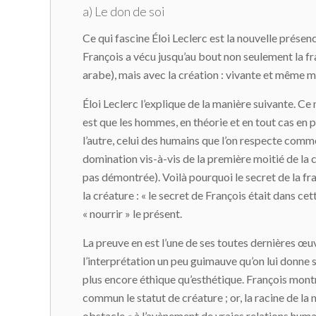
a) Le don de soi
Ce qui fascine Éloi Leclerc est la nouvelle prése
François a vécu jusqu’au bout non seulement la f
arabe), mais avec la création : vivante et même ma
Éloi Leclerc l’explique de la manière suivante. Ce 
est que les hommes, en théorie et en tout cas en p
l’autre, celui des humains que l’on respecte comme 
domination vis-à-vis de la première moitié de la c
pas démontrée). Voilà pourquoi le secret de la f
la créature : « le secret de François était dans cet
« nourrir » le présent.
La preuve en est l’une de ses toutes dernières œu
l’interprétation un peu guimauve qu’on lui donne 
plus encore éthique qu’esthétique. François montr
commun le statut de créature ; or, la racine de la 
obstacle « à l’avènement de vraies relations humai