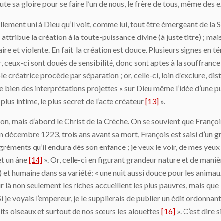
 toute sa gloire pour se faire l’un de nous, le frère de tous, même des 
tellement uni à Dieu qu’il voit, comme lui, tout être émergeant de la
ttribue la création à la toute-puissance divine (à juste titre) ; mais
aire et violente. En fait, la création est douce. Plusieurs signes 
or, ceux-ci sont doués de sensibilité, donc sont aptes à la souffran
le créatrice procède par séparation ; or, celle-ci, loin d’exclure, di
 bien des interprétations projettes « sur Dieu même l’idée d’une p
plus intime, le plus secret de l’acte créateur
[13]
».
ion, mais d’abord le Christ de la Crèche. On se souvient que François
n décembre 1223, trois ans avant sa mort, François est saisi d’un gr
réments qu’il endura dès son enfance ; je veux le voir, de mes yeux d
et un âne
[14]
». Or, celle-ci en figurant grandeur nature et de mani
âne) et humaine dans sa variété: « une nuit aussi douce pour les an
jour là non seulement les riches accueillent les plus pauvres, mais qu
« Si je voyais l’empereur, je le supplierais de publier un édit ordonna
etits oiseaux et surtout de nos sœurs les alouettes
[16]
». C’est dire s