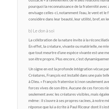
pourquoi la reconnaissance de la fraternité avec 
envisage celles-ci, notamment l’eau, le vent et le
considère dans leur beauté, leur utilité, bref, en l
b) Le don à soi
La célébration de la nature invite à la réconcili
En effet, la créature, vivante ou matérielle, ne m
que tout meurtre d’une espèce vivante est une meu
son être propre. Plus encore, c’est dynamiquement 
Un signe en est la profonde intégration vécue par 
Créatures, François est installé dans une paix tel
à Dieu. « François fraternise ici non seulement av
forces vives de son être. Aucune de ces forces n’e
seulement avec les créatures visibles, mais égale
même : il s’ouvre à ses propres racines, à notre mè
réponse que lui a écrite à Paul Ricœur dont il s’e