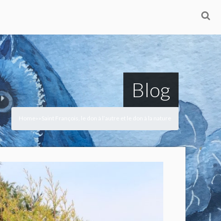
Blog
Home
Saint François, le don à l’autre et le don à la nature
>
>