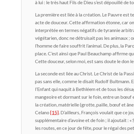
à lui : le très haut Fils de Dieu s’est dépouillé de
La première est liée à la création. Le Pauvre est 
acte de douceur. Cette affirmation étonne, car on a
interprétée en termes négatifs de tyrannie arbitr
végétarien, donc ne détruisait pas les animaux ; 
l’homme de faire souffrit l’animal. De plus, la Paro
place. C’est ainsi que Paul Beauchamp affirme que
Cette douceur, selon moi, est sans doute le don le 
La seconde est liée au Christ. Le Christ de la Pass
pas sans elle, comme le disait Rudolf Bultmann. E
l’Enfant qui naquit à Bethléem et de tous les désag
mangeoire et dormant sur le foin, entre un bœuf 
la création, matérielle (grotte, paille, bœuf et 
Celano
[15]
. D’ailleurs, François voulait que ce 
supplémentaire d’avoine et de foin ; il ajoutait : 
les routes, en ce jour de fête, pour le régal des p