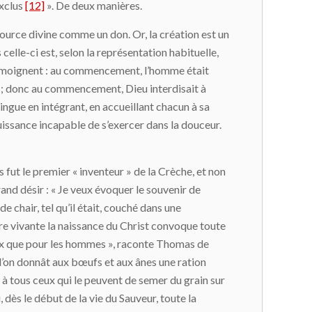
exclus
[12]
». De deux manières.
 Source divine comme un don. Or, la création est un
 celle-ci est, selon la représentation habituelle,
en témoignent : au commencement, l’homme était
ce ; donc au commencement, Dieu interdisait à
stingue en intégrant, en accueillant chacun à sa
uissance incapable de s’exercer dans la douceur.
 fut le premier « inventeur » de la Crèche, et non
and désir : « Je veux évoquer le souvenir de
e chair, tel qu’il était, couché dans une
ère vivante la naissance du Christ convoque toute
imaux que pour les hommes », raconte Thomas de
e l’on donnât aux bœufs et aux ânes une ration
nt à tous ceux qui le peuvent de semer du grain sur
i, dès le début de la vie du Sauveur, toute la