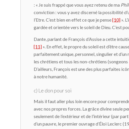
: « Je suis frappé que vous ayez retenu de ma
Phil
conviction : vous y avez discerné la possibilité 
l’Etre. C’est bien en effet ce que je pense
[10]
». L
gardée et orientée vers le soleil de Dieu. C’est p
Dante, parlant de François d’Assise a cette intuiti
[11]
». En effet, le propre du soleil est d’être caus
parfaitement unique, personnel, singulier et d’u
les chrétiens et tous les non-chrétiens (songeons 
D’ailleurs, François est une des plus parfaites icô
à notre humanité.
c) Le don pour soi
Mais il faut aller plus loin encore pour comprendre
avec nos propres forces. La grâce divine seule per
seulement de l’extérieur et de l’intérieur (par pa
d’un pauvre, le premier ouvrage d’Éloi Leclerc (19