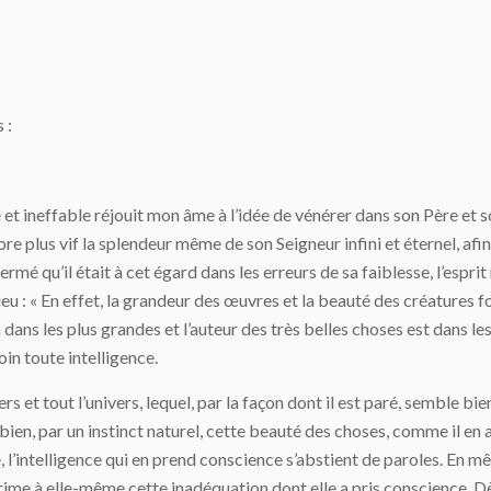
 :
et ineffable réjouit mon âme à l’idée de vénérer dans son Père et so
e plus vif la splendeur même de son Seigneur infini et éternel, afi
ermé qu’il était à cet égard dans les erreurs de sa faiblesse, l’espri
eu : « En effet, la grandeur des œuvres et la beauté des créatures fon
 dans les plus grandes et l’auteur des très belles choses est dans l
loin toute intelligence.
 mers et tout l’univers, lequel, par la façon dont il est paré, semble b
e bien, par un instinct naturel, cette beauté des choses, comme il en
ée, l’intelligence qui en prend conscience s’abstient de paroles. 
xprime à elle-même cette inadéquation dont elle a pris conscience. Dè