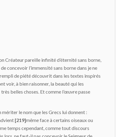
n Créateur pareille infinité d’éternité sans borne,
n de concevoir l’immensité sans borne dans je ne
t rempli de piété découvrit dans les textes inspirés
t voir, à bien raisonner, la beauté qui les
es très belles choses. Et comme l’œuvre passe
ien mériter le nom que les Grecs lui donnent :
 advient
[219]
même face à certains oiseaux ou
En même temps cependant, comme tout discours
s lors, ne faut-il pas concevoir le Seigneur de