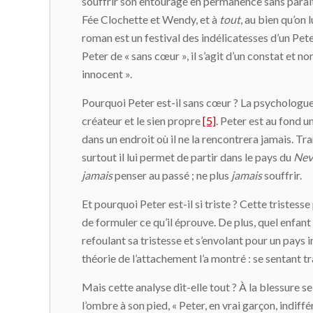
souffrir son entourage en permanence sans paraîtr
Fée Clochette et Wendy, et à
tout
, au bien qu’on 
roman est un festival des indélicatesses d’un Pete
Peter de « sans cœur », il s’agit d’un constat et 
innocent ».
Pourquoi Peter est-il sans cœur ? La psychologue 
créateur et le sien propre
[5]
. Peter est au fond un
dans un endroit où il ne la rencontrera jamais. Tr
surtout il lui permet de partir dans le pays du
Nev
jamais
penser au passé ; ne plus
jamais
souffrir.
Et pourquoi Peter est-il si triste ? Cette tristes
de formuler ce qu’il éprouve. De plus, quel enfant
refoulant sa tristesse et s’envolant pour un pays 
théorie de l’attachement l’a montré : se sentant tr
Mais cette analyse dit-elle tout ? À la blessure se 
l’ombre à son pied, « Peter, en vrai garçon, indiffé