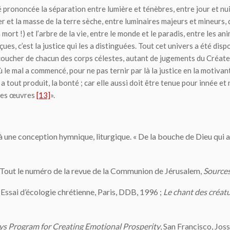
té prononcée la séparation entre lumière et ténèbres, entre jour et nuit,
 et la masse de la terre sèche, entre luminaires majeurs et mineurs, du 
a mort !) et l’arbre de la vie, entre le monde et le paradis, entre les 
ues, c’est la justice qui les a distinguées. Tout cet univers a été di
 coucher de chacun des corps célestes, autant de jugements du Créateur 
e mal a commencé, pour ne pas ternir par là la justice en la motivan
a tout produit, la bonté ; car elle aussi doit être tenue pour innée et 
 ses œuvres
[13]
».
r à une conception hymnique, liturgique. « De la bouche de Dieu qui 
). Tout le numéro de la revue de la Communion de Jérusalem,
Sources
. Essai d’écologie chrétienne, Paris, DDB, 1996 ;
Le chant des créat
ys Program for Creating Emotional Prosperity
, San Francisco, Jos