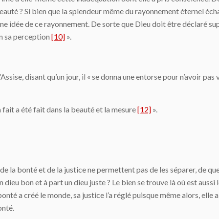
auté ? Si bien que la splendeur même du rayonnement éternel échap
 une idée de ce rayonnement. De sorte que Dieu doit être déclaré su
en sa perception
[10]
».
sise, disant qu’un jour, il « se donna une entorse pour n’avoir pas
a fait a été fait dans la beauté et la mesure
[12]
».
 de la bonté et de la justice ne permettent pas de les séparer, de qu
dieu bon et à part un dieu juste ? Le bien se trouve là où est aussi le
a bonté a créé le monde, sa justice l’a réglé puisque même alors, elle a
onté.