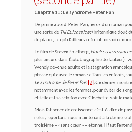
Chapitre 11 : Le syndrome Peter Pan
De prime abord, Peter Pan, héros d’un roman pour
une sorte de
Till Eulenspiegel
britannique doué du 
de planer, ce qui d’ailleurs enfreint une autre norm
Le film de Steven Spielberg,
Hook ou la revanche
plus encore dans l’autobiographie de l’auteur) ; v
Wendy devenue adulte et la stagnation amnésique de
phrase qui ouvre le roman : « Tous les enfants, sa
Le syndrome de Peter Pan
[2]
. Ce dernier montre
notamment avec les femmes, pour éviter de s’engag
et telle est sa relation avec Clochette, soit le ma
Mais l’absence de croissance, c’est-à-dire de pass
refus, reportons-nous maintenant à la dernière ph
troisième – « sans cœur » – étonne. Il faut l’enten