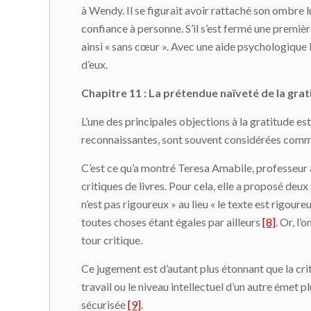
à Wendy. Il se figurait avoir rattaché son ombre
confiance à personne. S’il s’est fermé une premièr
ainsi « sans cœur ». Avec une aide psychologique b
d’eux.
Chapitre 11 : La prétendue naïveté de la grati
L’une des principales objections à la gratitude e
reconnaissantes, sont souvent considérées comme
C’est ce qu’a montré Teresa Amabile, professeur 
critiques de livres. Pour cela, elle a proposé deu
n’est pas rigoureux » au lieu « le texte est rigour
toutes choses étant égales par ailleurs
[8]
. Or, l
tour critique.
Ce jugement est d’autant plus étonnant que la crit
travail ou le niveau intellectuel d’un autre émet pl
sécurisée
[9]
.