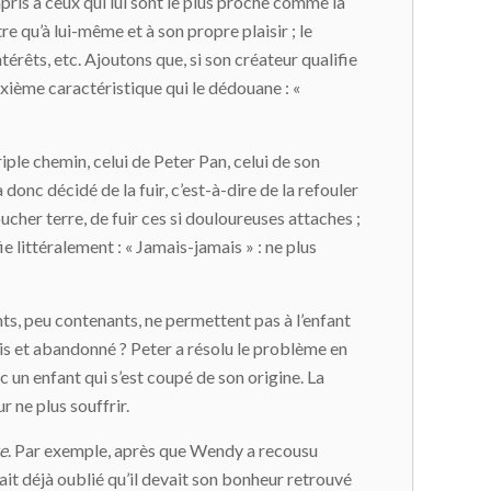
pris à ceux qui lui sont le plus proche comme la
tre qu’à lui-même et à son propre plaisir ; le
érêts, etc. Ajoutons que, si son créateur qualifie
uxième caractéristique qui le dédouane : «
ple chemin, celui de Peter Pan, celui de son
a donc décidé de la fuir, c’est-à-dire de la refouler
ucher terre, de fuir ces si douloureuses attaches ;
fie littéralement : « Jamais-jamais » : ne plus
ants, peu contenants, ne permettent pas à l’enfant
pris et abandonné ? Peter a résolu le problème en
c un enfant qui s’est coupé de son origine. La
ur ne plus souffrir.
e
. Par exemple, après que Wendy a recousu
avait déjà oublié qu’il devait son bonheur retrouvé