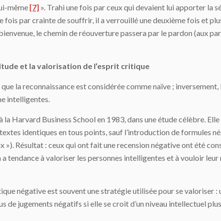
 lui-même
[7]
». Trahi une fois par ceux qui devaient lui apporter la sé
e fois par crainte de souffrir, il a verrouillé une deuxième fois et
ienvenue, le chemin de réouverture passera par le pardon (aux paren
tude et la valorisation de l’esprit critique
st que la reconnaissance est considérée comme naïve ; inversement, 
 intelligentes.
à la Harvard Business School en 1983, dans une étude célèbre. Ell
x textes identiques en tous points, sauf l’introduction de formules n
eux »). Résultat : ceux qui ont fait une recension négative ont été co
’on a tendance à valoriser les personnes intelligentes et à vouloir le
ique négative est souvent une stratégie utilisée pour se valoriser :
us de jugements négatifs si elle se croit d’un niveau intellectuel plus