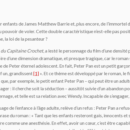
 enfants de James Matthew Barrie et, plus encore, de l’immortel de
pouvoir de voler. Cette double caractéristique n’est-elle pas positi
e, la loi de la pesanteur ?
 du Capitaine Crochet
, a lesté le personnage du film d’une densit
oire d’une dimension dramatique, et presque tragique, car le roman s
 Peter éternel adolescent. En fait, Peter Pan est un petit garçon qu
uf un, grandissent
[1]
». Et ce thème est développé par le roman, le 
 que, par exemple, le petit enfant Peter Pan – qui peut être un adult
er : il cherche soit la séduction – aussitôt suivie d’un abandon pou
ternage, et telle est sa relation avec Wendy. Incapable de s’engager,
age de l’enfance à l’âge adulte, relève d’un refus : Peter Pan a ref
rase du roman : « Tant que les enfants resteront gais, innocents et
dre comme une anesthésie. En effet, avoir un cœur, c’est être capable