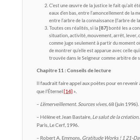
C’est une œuvre de la justice le fait qu’ait é
eaux d’en bas, entre l’amoncellement de la mer
entre l’arbre de la connaissance (l’arbre de l
Toutes ces réalités, si la
[87]
bonté les a conç
situation, activité, mouvement, arrêt, lever,
comme juge seulement à partir du moment où l
de montrer qu’elle est apparue avec celle qui 
trouvée dans le Seigneur comme arbitre de
Chapitre 11 : Conseils de lecture
Il faudrait faire appel aux poètes pour en reveni
que l’Éternel
[14]
».
–
L’émerveillement. Sources vives
, 68 (juin 1996
– Hélène et Jean Bastaire,
Le salut de la création
Paris, Le Cerf, 1996.
– Robert A. Emmons,
Gratitude Works ! 1 21-Da