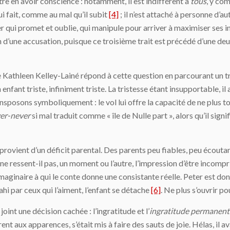
e en avoir conscience : notamment, il est indifférent à
tous
, y com
lui fait, comme au mal qu’il subit
[4]
; il n’est attaché à personne d’au
r qui promet et oublie, qui manipule pour arriver à maximiser ses int
non d’une accusation, puisque ce troisième trait est précédé d’une de
Kathleen Kelley-Lainé répond à cette question en parcourant un tri
 enfant triste, infiniment triste. La tristesse étant insupportable, il 
ansposons symboliquement : le vol lui offre la capacité de ne plus to
er-never
si mal traduit comme « île de Nulle part », alors qu’il signi
se provient d’un déficit parental. Des parents peu fiables, peu écout
 ne ressent-il pas, un moment ou l’autre, l’impression d’être incom
imaginaire à qui le conte donne une consistante réelle. Peter est don
ahi par ceux qui l’aiment, l’enfant se détache
[6]
. Ne plus s’ouvrir po
joint une décision cachée : l’ingratitude et l’
ingratitude permanent
rent aux apparences, s’était mis à faire des sauts de joie. Hélas, il 