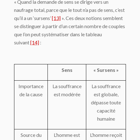
« Quand la demande de sens se dirige vers un
naufrage total, parce que le tout n’a pas de sens, c’est
qu’il a un ‘sursens’
[13]
». Ces deux notions semblent
se distinguer à partir d’un certain nombre de couples
que l’on peut systématiser dans le tableau
suivant
[14]
:
Sens
« Sursens »
Importance
La souffrance
La souffrance
de la cause
est modérée
est globale,
dépasse toute
capacité
humaine
Source du
L’homme est
L’homme reçoit