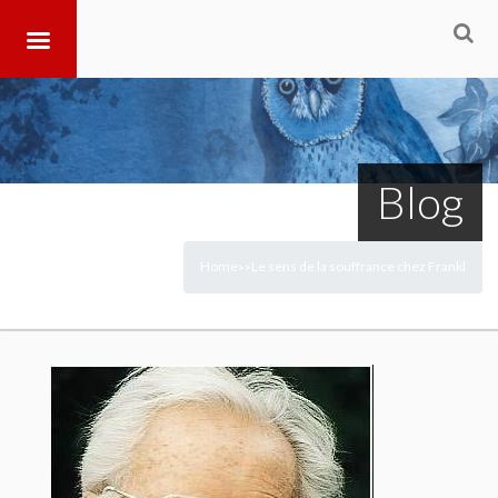
Blog
Home
Le sens de la souffrance chez Frankl
>
>