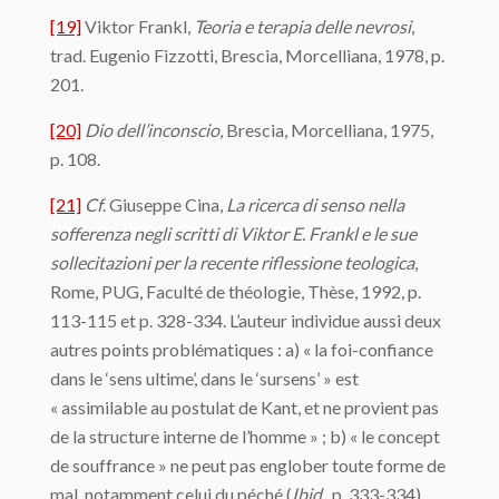
[19]
Viktor Frankl,
Teoria e terapia delle nevrosi
,
trad. Eugenio Fizzotti, Brescia, Morcelliana, 1978, p.
201.
[20]
Dio dell’inconscio
, Brescia, Morcelliana, 1975,
p. 108.
[21]
Cf
. Giuseppe Cina,
La ricerca di senso nella
sofferenza negli scritti di Viktor E. Frankl e le sue
sollecitazioni per la recente riflessione teologica
,
Rome, PUG, Faculté de théologie, Thèse, 1992, p.
113-115 et p. 328-334. L’auteur individue aussi deux
autres points problématiques : a) « la foi-confiance
dans le ‘sens ultime’, dans le ‘sursens’ » est
« assimilable au postulat de Kant, et ne provient pas
de la structure interne de l’homme » ; b) « le concept
de souffrance » ne peut pas englober toute forme de
mal, notamment celui du péché (
Ibid
., p. 333-334).