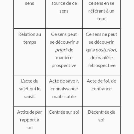
sens
source de ce
ce sens en se
sens
référant à un
tout
Relation au
Ce sens peut
Ce sens ne peut
temps
se découvrir
a
se découvrir
priori
, de
qu’
a
posteriori
,
manière
de manière
prospective
rétrospective
L’acte du
Acte de savoir,
Acte de foi, de
sujet qui le
connaissance
confiance
saisit
maîtrisable
Attitude par
Centrée sur soi
Décentrée de
rapport à
soi
soi