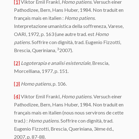
[1]
Viktor Emil Frankl,
Homo patiens
. Versuch einer
Pathodizee, Bern, Hans Huber, 1984. Non traduit en
français mais en italien :
Homo patiens
.
Interpretazione umanistica della soffreneza, Varese,
OARI, 1972, p. 163 (une autre trad. est
Homo
patiens
. Soffrire con dignità, trad. Eugenio Fizzotti,
3
Brescia, Queriniana,
2007).
[2]
Logoterapia e analisi esistenziale
, Brescia,
Morcelliana, 1977, p. 151.
[3]
Homo patiens
, p. 106.
[4]
Viktor Emil Frankl,
Homo patiens
. Versuch einer
Pathodizee, Bern, Hans Huber, 1984. Non traduit en
français mais en italien (nous nous servirons de cette
trad.) :
Homo patiens
. Soffrire con dignità, trad.
Eugenio Fizzotti, Brescia, Queriniana, 3ème éd.,
2007, p. 87-88.