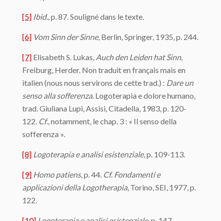
[5]
Ibid
., p. 87. Souligné dans le texte.
[6]
Vom Sinn der Sinne
, Berlin, Springer, 1935, p. 244.
[7]
Elisabeth S. Lukas,
Auch den Leiden hat Sinn
,
Freiburg, Herder. Non traduit en français mais en
italien (nous nous servirons de cette trad.) :
Dare un
senso alla sofferenza
. Logoterapia e dolore humano,
trad. Giuliana Lupi, Assisi, Citadella, 1983, p. 120-
122.
Cf
., notamment, le chap. 3 : « Il senso della
sofferenza ».
[8]
Logoterapia e analisi esistenziale
, p. 109-113.
[9]
Homo patiens
, p. 44.
Cf
.
Fondamenti e
applicazioni della Logotherapia
, Torino, SEI, 1977, p.
122.
[10]
Logoterapia e analisi esistenziale
, p. 147.