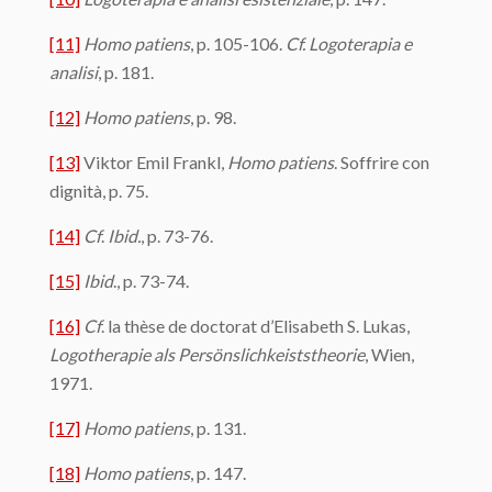
[11]
Homo patiens
, p. 105-106.
Cf. Logoterapia e
analisi
, p. 181.
[12]
Homo patiens
, p. 98.
[13]
Viktor Emil Frankl,
Homo patiens
. Soffrire con
dignità, p. 75.
[14]
Cf
.
Ibid.
, p. 73-76.
[15]
Ibid
., p. 73-74.
[16]
Cf
. la thèse de doctorat d’Elisabeth S. Lukas,
Logotherapie als Persönslichkeiststheorie
, Wien,
1971.
[17]
Homo patiens
, p. 131.
[18]
Homo patiens
, p. 147.