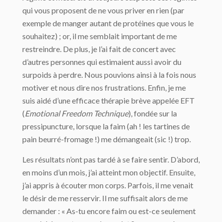
qui vous proposent de ne vous priver en rien (par
exemple de manger autant de protéines que vous le
souhaitez) ; or, il me semblait important de me
restreindre. De plus, je l’ai fait de concert avec
d’autres personnes qui estimaient aussi avoir du
surpoids à perdre. Nous pouvions ainsi à la fois nous
motiver et nous dire nos frustrations. Enfin, je me
suis aidé d’une efficace thérapie brève appelée EFT
(
Emotional Freedom Technique
), fondée sur la
pressipuncture, lorsque la faim (ah ! les tartines de
pain beurré-fromage !) me démangeait (sic !) trop.
Les résultats n’ont pas tardé à se faire sentir. D’abord,
en moins d’un mois, j’ai atteint mon objectif. Ensuite,
j’ai appris à écouter mon corps. Parfois, il me venait
le désir de me resservir. Il me suffisait alors de me
demander : « As-tu encore faim ou est-ce seulement