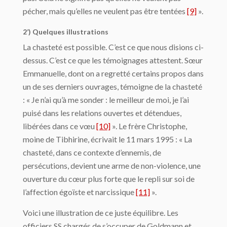
pécher, mais qu’elles ne veulent pas être tentées
[9]
».
2’) Quelques illustrations
La chasteté est possible. C’est ce que nous disions ci-
dessus. C’est ce que les témoignages attestent. Sœur
Emmanuelle, dont on a regretté certains propos dans
un de ses derniers ouvrages, témoigne de la chasteté
: « Je n’ai qu’à me sonder : le meilleur de moi, je l’ai
puisé dans les relations ouvertes et détendues,
libérées dans ce vœu
[10]
». Le frère Christophe,
moine de Tibhirine, écrivait le 11 mars 1995 : « La
chasteté, dans ce contexte d’ennemis, de
persécutions, devient une arme de non-violence, une
ouverture du cœur plus forte que le repli sur soi de
l’affection égoïste et narcissique
[11]
».
Voici une illustration de ce juste équilibre. Les
officiers SS chargés de s’occuper de Goldmann et