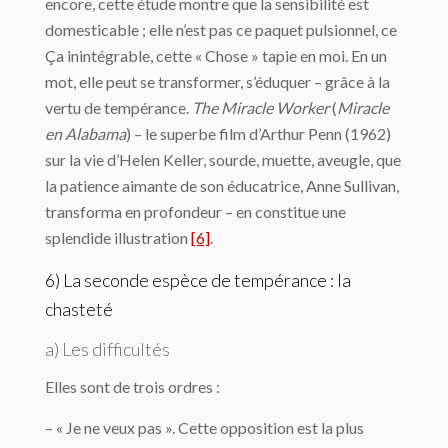
encore, cette étude montre que la sensibilité est
domesticable ; elle n’est pas ce paquet pulsionnel, ce
Ça inintégrable, cette « Chose » tapie en moi. En un
mot, elle peut se transformer, s’éduquer – grâce à la
vertu de tempérance.
The Miracle Worker
(
Miracle
en Alabama
) – le superbe film d’Arthur Penn (1962)
sur la vie d’Helen Keller, sourde, muette, aveugle, que
la patience aimante de son éducatrice, Anne Sullivan,
transforma en profondeur – en constitue une
splendide illustration
[6]
.
6) La seconde espèce de tempérance : la
chasteté
a) Les difficultés
Elles sont de trois ordres :
– « Je ne veux pas ». Cette opposition est la plus