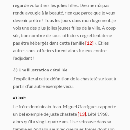
regarde volontiers les jolies filles. Dieu ne m’a pas
rendu aveugle à la beauté, rien que parce que je veux
devenir prêtre ! Tous les jours dans mon logement, je
vois une des plus jolies jeunes filles de la ville. À coup
sûr, bon nombre de sous-officiers regrettent de ne
pas être hébergés dans cette famille
[12]
». Et les
autres sous-officiers furent alors furieux contre
l’adjudant !
3’) Une illustration détaillée
J’expliciterai cette définition de la chasteté surtout à
partir d’un autre exemple vécu.
a’) Récit
Le frère dominicain Jean-Miguel Garrigues rapporte
un bel exemple de juste chasteté
[13]
. L’été 1968,
alors qu’il a vingt-quatre ans, il se retrouve dans sa
famille en Andalousie avec quelques frères dont son