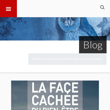
Blog
Home
La face cachée du bien-être (Françoise Dufay)
>
>