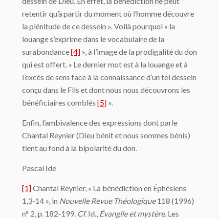
dessein de Dieu. En effet, la bénédiction ne peut
retentir qu’à partir du moment où l’homme découvre
la plénitude de ce dessein ». Voilà pourquoi « la
louange s’exprime dans le vocabulaire de la
surabondance
[4]
», à l’image de la prodigalité du don
qui est offert. « Le dernier mot est à la louange et à
l’excès de sens face à la connaissance d’un tel dessein
conçu dans le Fils et dont nous nous découvrons les
bénéficiaires comblés
[5]
».
Enfin, l’ambivalence des expressions dont parle
Chantal Reynier (Dieu bénit et nous sommes bénis)
tient au fond à la bipolarité du don.
Pascal Ide
[1]
Chantal Reynier, « La bénédiction en Éphésiens
1,3-14 », in
Nouvelle Revue Théologique
118 (1996)
n° 2, p. 182-199.
Cf
. Id.,
Évangile et mystère
. Les