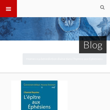
Blog
Home
La bénédiction divine dans l’hymne aux Éphésiens
>
>