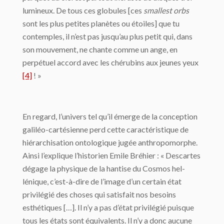
lumineux. De tous ces globules [ces
smallest orbs
sont les plus petites planètes ou étoiles] que tu
contemples, il n’est pas jusqu’au plus petit qui, dans
son mouvement, ne chante comme un ange, en
perpétuel accord avec les chéru­bins aux jeunes yeux
[4]
! »
En regard, l’univers tel qu’il émerge de la conception
galiléo-cartésienne perd cette ca­ractéristique de
hiérarchisation ontologique jugée anthropomorphe.
Ainsi l’explique l’historien Emile Bréhier : « Descartes
dégage la physique de la hantise du Cosmos hel­
lénique, c’est-à-dire de l’image d’un certain état
privilégié des choses qui satisfait nos besoins
esthétiques […]. Il n’y a pas d’état privilégié puisque
tous les états sont équiva­lents. Il n’y a donc aucune