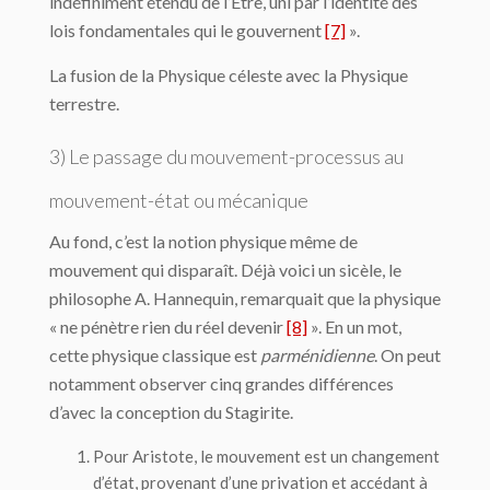
indéfiniment étendu de l’Etre, uni par l’identité des
lois fondamentales qui le gou­vernent
[7]
».
La fusion de la Physique céleste avec la Physique
terrestre.
3) Le passage du mouvement-processus au
mouvement-état ou mécanique
Au fond, c’est la notion physique même de
mouvement qui disparaît. Déjà voici un si­cèle, le
philosophe A. Hannequin, remarquait que la physique
« ne pénètre rien du réel devenir
[8]
». En un mot,
cette physique classique est
parménidienne
. On peut
notam­ment observer cinq grandes différences
d’avec la conception du Stagirite.
Pour Aristote, le mouvement est un changement
d’état, provenant d’une privation et accédant à