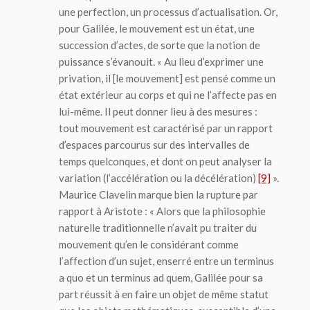
une perfection, un processus d’actualisation. Or,
pour Galilée, le mouvement est un état, une
succession d’actes, de sorte que la notion de
puissance s’évanouit. « Au lieu d’exprimer une
privation, il [le mouvement] est pensé comme un
état extérieur au corps et qui ne l’affecte pas en
lui-même. Il peut don­ner lieu à des mesures :
tout mou­vement est caractérisé par un rapport
d’espaces par­courus sur des intervalles de
temps quelconques, et dont on peut analyser la
variation (l’accélération ou la décélération)
[9]
».
Maurice Clavelin marque bien la rupture par
rap­port à Aristote : « Alors que la philo­sophie
naturelle traditionnelle n’avait pu traiter du
mouvement qu’en le considérant comme
l’affection d’un sujet, enserré entre un
terminus
a quo
et un
terminus ad quem
, Galilée pour sa
part réussit à en faire un objet de même statut