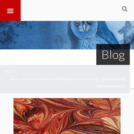
Blog
Home
>
>
Jalons pour une Histoire de la Philosophie de la nature II-7 Bilan à la fin de
l’âge classique 2/2