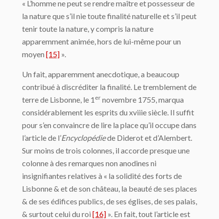
« L’homme ne peut se rendre maître et possesseur de
la nature que s’il nie toute finalité naturelle et s’il peut
tenir toute la nature, y compris la nature
apparemment animée, hors de lui-même pour un
moyen
[15]
».
Un fait, apparemment anecdotique, a beaucoup
contribué à discréditer la finalité. Le tremblement de
er
terre de Lisbonne, le 1
novembre 1755, marqua
considérablement les esprits du xviiie siècle. Il suffit
pour s’en convaincre de lire la place qu’il occupe dans
l’ar­ticle de l’
Encyclopédie
de Diderot et d’Alembert.
Sur moins de trois colonnes, il accorde presque une
colonne à des remarques non anodines ni
insignifiantes rela­tives à « la solidité des forts de
Lisbonne & et de son château, la beauté de ses places
& de ses édifices publics, de ses églises, de ses palais,
& surtout celui du roi
[16]
». En fait, tout l’article est