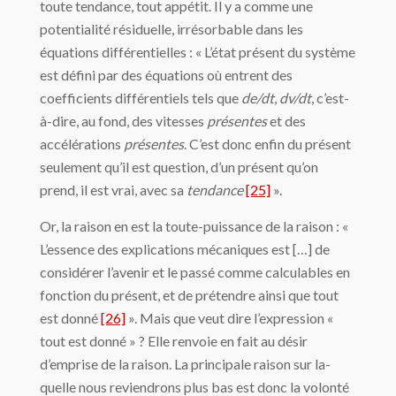
toute tendance, tout appétit. Il y a comme une
potentialité résiduelle, irrésorbable dans les
équations différentielles : « L’état présent du système
est défini par des équations où entrent des
coefficients différentiels tels que
de/dt
,
dv/dt
, c’est-
à-dire, au fond, des vitesses
présentes
et des
accélérations
présentes
. C’est donc enfin du présent
seulement qu’il est question, d’un présent qu’on
prend, il est vrai, avec sa
tendance
[25]
».
Or, la raison en est la toute-puissance de la raison : «
L’essence des explications mécaniques est […] de
consi­dérer l’avenir et le passé comme calculables en
fonction du présent, et de prétendre ainsi que tout
est donné
[26]
». Mais que veut dire l’expression «
tout est donné » ? Elle ren­voie en fait au désir
d’emprise de la raison. La principale raison sur la­
quelle nous reviendrons plus bas est donc la volonté