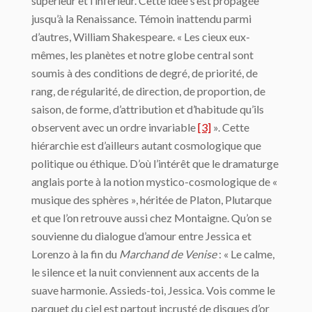
supérieur et l’infé­rieur. Cette idée s’est propagée
jusqu’à la Renaissance. Témoin inattendu parmi
d’autres, William Shakespeare. « Les cieux eux-
mêmes, les planètes et notre globe cen­tral sont
soumis à des conditions de degré, de priorité, de
rang, de régularité, de direc­tion, de proportion, de
saison, de forme, d’attribution et d’habitude qu’ils
observent avec un ordre invariable
[3]
». Cette
hiérarchie est d’ailleurs autant cosmologique que
poli­tique ou éthique. D’où l’intérêt que le dramaturge
anglais porte à la notion mystico-cos­mologique de «
musique des sphères », héritée de Platon, Plutarque
et que l’on retrouve aussi chez Montaigne. Qu’on se
souvienne du dialogue d’amour entre Jessica et
Lorenzo à la fin du
Marchand de Venise
: « Le calme,
le silence et la nuit conviennent aux accents de la
suave harmonie. Assieds-toi, Jessica. Vois comme le
parquet du ciel est partout incrusté de disques d’or