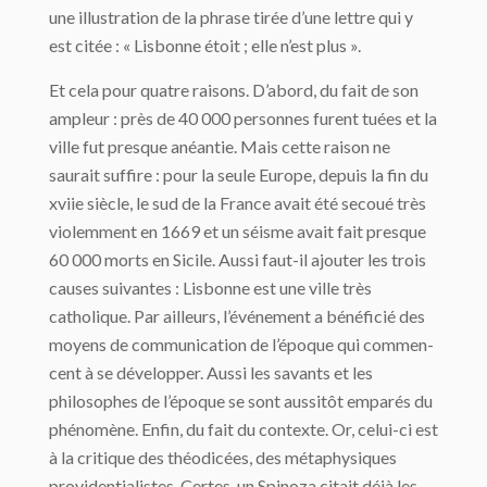
une illustration de la phrase tirée d’une lettre qui y
est citée : « Lisbonne étoit ; elle n’est plus ».
Et cela pour quatre raisons. D’abord, du fait de son
ampleur : près de 40 000 per­sonnes furent tuées et la
ville fut presque anéantie. Mais cette raison ne
saurait suffire : pour la seule Europe, depuis la fin du
xviie siècle, le sud de la France avait été secoué très
violemment en 1669 et un séisme avait fait presque
60 000 morts en Sicile. Aussi faut-il ajouter les trois
causes suivantes : Lisbonne est une ville très
catholique. Par ail­leurs, l’événement a bénéficié des
moyens de communication de l’époque qui commen­
cent à se développer. Aussi les savants et les
philosophes de l’époque se sont aussitôt emparés du
phénomène. Enfin, du fait du contexte. Or, celui-ci est
à la critique des théo­dicées, des métaphysiques
providentialistes. Certes, un Spinoza citait déjà les