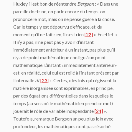
Huxley, il est bon de réentendre
Bergson
: « Dans une
pareille doctrine, on parle encore du temps, on
prononce le mot, mais on ne pense guère à la chose.
Car le temps y est dépourvu d’efficace, et, du
moment qu’il ne fait rien, il n’est rien
[22]
». En effet, «
Il n’y a pas, il ne peut pas y avoir d’instant
immédiatement antérieur à un instant, pas plus qu’il
n’y a de point mathématique contigu à un point
mathématique. L’instant «immédiatement antérieur»
est, en réalité, celui qui est relié à l’instant présent par
l’intervalle
dt
[23]
». Certes, « les lois qui régissent la
matière inorganisée sont exprimables, en principe,
par des équations différentielles dans lesquelles le
temps (au sens où le mathématicien prend ce mot)
jouerait le rôle de variable indépendante
[24]
».
Toutefois, remarque Bergson un peu plus loin avec
profondeur, les mathématiques n’ont pas résorbé