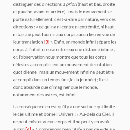
distinguer des directions
a priori
(haut et bas, droite
et gauche, avant et arrière) ; mais le mouvement se
porte naturellement, c’est-à-dire par nature, vers ces
directions : « ce qui n’a ni centre ni extrémité, ni haut
ni bas, ne peut fournir aux corps aucun lieu en vue de
leur translation
[3]
». Enfin, un monde infini sépare les
corps à l’in­fini, creuse entre eux une distance infinie ;
or, l’observation nous montre que tous les corps
célestes accomplissent un mouvement de rotation
quotidienne ; mais un mouve­ment infini ne peut être
accompli dans un temps fini (ici la journée) ; il est
donc absurde que d’imaginer que le monde,
notamment des astres, est infini.
La conséquence en est qu’il y a une surface qui limite
le ciel ultime et borne l’Univers : « Au-delà du Ciel, il
ne peut exister aucun corps et il ne peut y en avoir
aucun
[4]
». Comprenons bien : il n’y a pas de vide au-