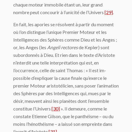
chaque moteur immobile étant un, leur grand
nombre peut concourir à l’unicité de l’Univers
[29]
.
En fait, les apories se résolvent à partir du moment
où l’on distingue l’unique Premier Moteur et les
Intelligences des Sphères comme Dieu et les Anges ;
or, les Anges (les
Angeli rectores
de Kepler) sont
subordonnés à Dieu. Et rien dans le texte d’Aristote
n’in­terdit une telle interprétation qui est, en
l’occurrence, celle de saint Thomas : « Il est im­
possible d’expliquer la cause finale qu’exerce le
premier Moteur aristotélicien, sans po­ser l’animation
des Sphères par des Intelligences qui, mues par le
désir, meuvent ainsi les planètes dont l’ensemble
constitue l’Univers
[30]
». Il demeure, comme le
constate Etienne Gilson, que le panthéisme – ou du
moins l’hénothéisme – a laissé son empreinte dans
l’esprit d’Aristote
[31]
.