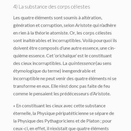
4) La substance des corps célestes
Les quatre éléments sont soumis à altération,
génération et corruption, selon Aristote qui n’adhère
en rien à la théorie atomiste. Or, les corps célestes
sont inaltérables et in­corruptibles. Voilà pourquoi ils
doivent être composés d’une autre essence, une cin­
quième essence. Cet ‘orichalque’ est le constituant
des cieux incorruptibles. La
quintes­sence
(au sens
étymologique du terme) inengendrable et
incorruptible ne peut venir des quatre éléments ni se
transforme en eux. Elle n’est donc pas faite de feu
comme le pen­saient les prédécesseurs d’Aristote.
« En constituant les cieux avec cette substance
éternelle, la Physique péripatéticienne se sépare de
la Physique des Pythagoriciens et de Platon ; pour
ceux-ci, en effet, il n’existait que quatre éléments