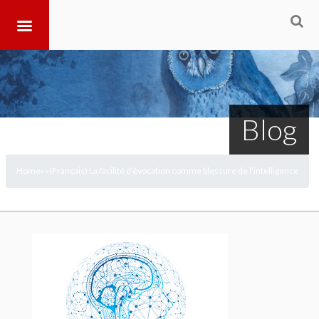
Blog
Home
(Français) La facilité d’évocation comme blessure de l’intelligence
>
>