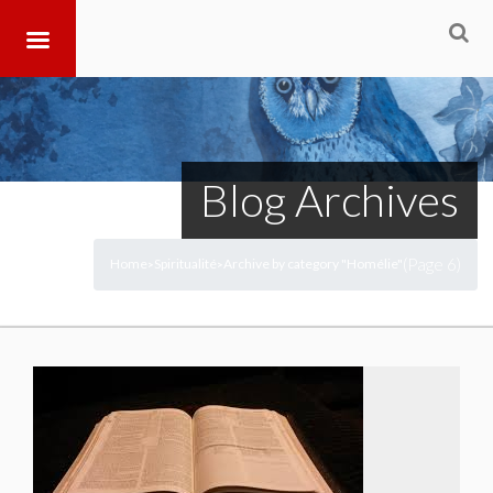
Blog Archives
(Page 6)
Home
Spiritualité
Archive by category "Homélie"
>
>