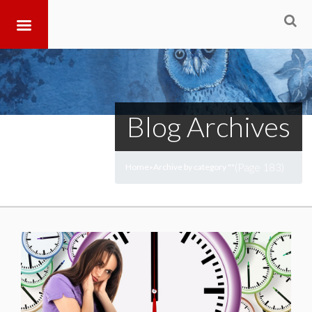
Blog Archives
(Page 183)
Home
Archive by category ""
>