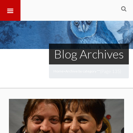
Blog Archives
(Page 135)
Home
Archive by category ""
>