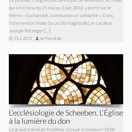
qui s’est tenu du 25 mai au 2 juin 2002, a porté sur le
thème « Eucharistie, communion et solidarité ». Dans
l’intervention finale (la Lectio magistralis), le cardinal
Joseph Ratzinger […]
25.2.2021
by Pascal Ide
L’ecclésiologie de Scheeben. L’Église
à la lumière du don
Le grand travail de Matthias Joseph Scheeben (1838-