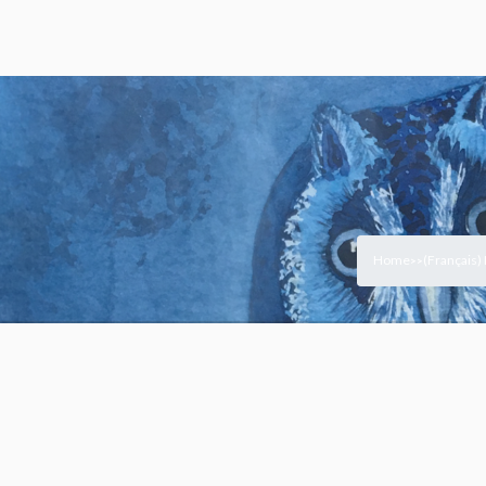
Home
(Français)
>
>