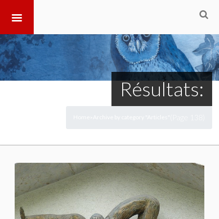
Résultats:
(Page 138)
Home
Archive by category "Articles"
>