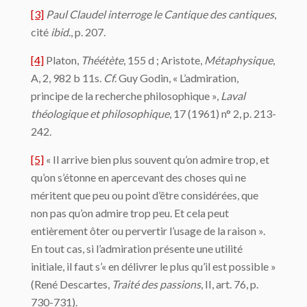
[3]
Paul Claudel interroge le Cantique des cantiques
,
cité
ibid
., p. 207.
[4]
Platon,
Théétète
, 155 d ; Aristote,
Métaphysique
,
A, 2, 982 b 11s.
Cf
. Guy Godin, « L’admiration,
principe de la recherche philosophique »,
Laval
théologique et philosophique
, 17 (1961) n° 2, p. 213-
242.
[5]
« Il arrive bien plus souvent qu’on admire trop, et
qu’on s’étonne en apercevant des choses qui ne
méritent que peu ou point d’être considérées, que
non pas qu’on admire trop peu. Et cela peut
entièrement ôter ou pervertir l’usage de la raison ».
En tout cas, si l’admiration présente une utilité
initiale, il faut s’« en délivrer le plus qu’il est possible »
(René Descartes,
Traité des passions
, II, art. 76, p.
730-731).