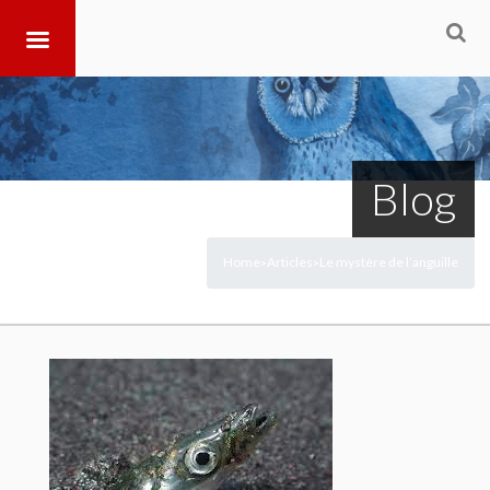
Blog
Home
Articles
Le mystère de l’anguille
>
>