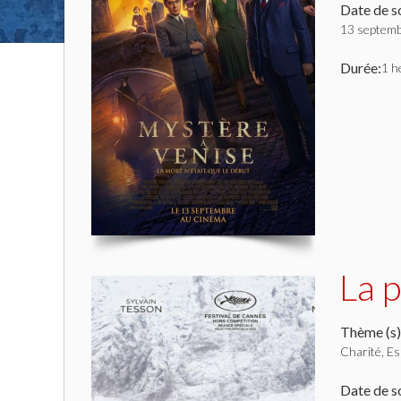
Date de so
13 septem
Durée:
1 h
La 
Thème (s)
Charité, Es
Date de so