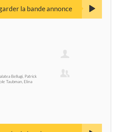
garder la bande annonce
latea Bellugi, Patrick
ole Taubman, Elina