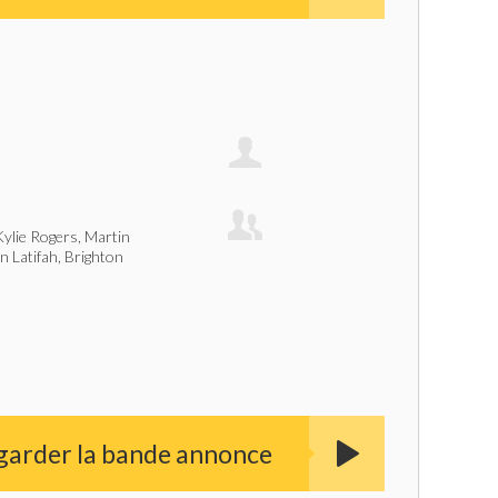
Kylie Rogers, Martin
 Latifah, Brighton
garder la bande annonce