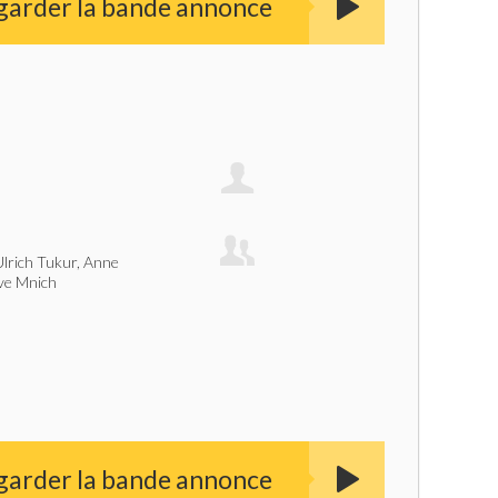
garder la bande annonce
lrich Tukur, Anne
ve Mnich
garder la bande annonce