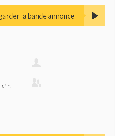
garder la bande annonce
sgård,