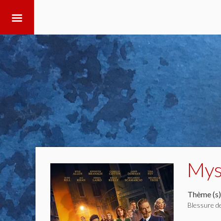
Mys
Thème (s)
Blessure de 