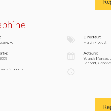
Re
aphine
:
Directeur:
ssure, Foi
Martin Provost
rtie:
Acteurs:
 2008
Yolande Moreau, U
Bennent, Geneviè
eures 5 minutes
Re