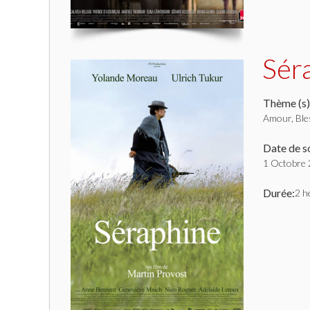
Sér
Thème (s)
Amour, Ble
Date de so
1 Octobre
Durée:
2 h