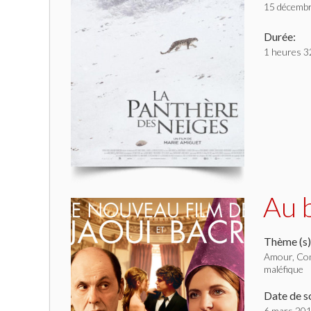
15 décemb
Durée:
1 heures 3
Au 
Thème (s)
Amour, Conf
maléfique
Date de so
6 mars 20