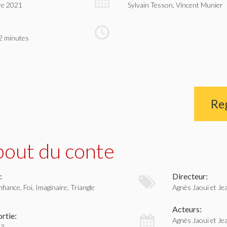
re 2021
Sylvain Tesson, Vincent Munier
2 minutes
Re
bout du conte
:
Directeur:
iance, Foi, Imaginaire, Triangle
Agnès Jaoui et Je
Acteurs:
rtie:
Agnès Jaoui et Je
13