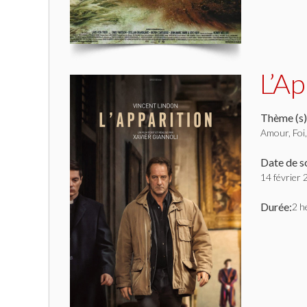
L’Ap
Thème (s)
Amour, Foi,
Date de so
14 février
Durée:
2 h