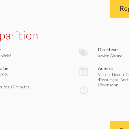
Re
parition
:
Directeur:
 Vérité
Xavier Giannoli
rtie:
Acteurs:
 2018
Vincent Lindon, Ga
d'Assumçao, Anat
Löwensohn
eures 17 minutes