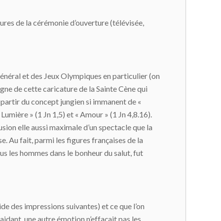
ures de la cérémonie d’ouverture (télévisée,
 général et des Jeux Olympiques en particulier (on
ogne de cette caricature de la Sainte Cène qui
partir du concept jungien si immanent de «
 Lumière » (1 Jn 1,5) et « Amour » (1 Jn 4,8.16).
usion elle aussi maximale d’un spectacle que la
se. Au fait, parmi les figures françaises de la
ous les hommes dans le bonheur du salut, fut
de des impressions suivantes) et ce que l’on
 aidant, une autre émotion n’effaçait pas les