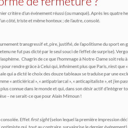
orme de fermeture ?
mier critère d’un événement réussi (ou manqué). Après les quatre he
’un côté, triste et même honteux ; de l’autre, consolé.
nement transgressif et, pire, justifié, de l’apolitisme du sport en
nu ne fut pas dicté par le seul souci de l’effet de surprise). Verg
 blasphème. Chagrin de ce que l’hommage à Notre-Dame soit relu à 
 pour rendre grâce à Celui qui, infiniment plus que Paris, n’est que «
ale qui a dicté le choix des douze tableaux se traduise par une excl
 « anticlérical », « antipatriarcal », « anticapitaliste », et j’en pas
 plus connue dans le monde et qui, dans son désir actif d’intégrer t
érèse – ne serait-ce que pour Alain Mimoun !
t consolée. Effet
first sight
(selon lequel la première impression déci
f optimiste qui, tout au contraire, survalorise le dernier événement)