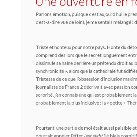
Une ouverture en f
Parlons émotion, puisque c’est aujourd’hui le pre
c’est-à-dire vue de loin), je me sentais mélangé : d
Triste et honteux pour notre pays. Honte du détour
comprend dès lors que le secret longuement entrete
dissimule sa haine derrière un prétendu droit au
synchronicité », alors que la cathédrale fut édifiée
Tristesse de ce que l’obsession d’inclusion maxim
journaliste de France 2 décrivait avec passion comme
sororité, j’en connais une qui est probablement la
probablement la plus inclusive : la « petite » Th
Pourtant, une partie de moi était aussi paisible e
pourrait appeler l’effet
last sight
(le biais cogniti