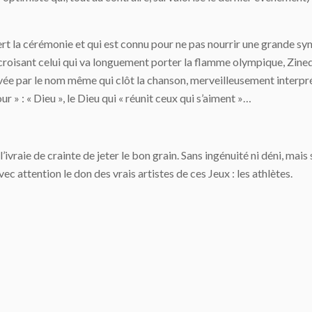
ert la cérémonie et qui est connu pour ne pas nourrir une grande sym
croisant celui qui va longuement porter la flamme olympique, Zinedi
hevée par le nom même qui clôt la chanson, merveilleusement interpr
r » : « Dieu », le Dieu qui « réunit ceux qui s’aiment »…
r l’ivraie de crainte de jeter le bon grain. Sans ingénuité ni déni, 
c attention le don des vrais artistes de ces Jeux : les athlètes.