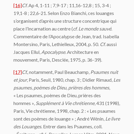
[16]
Cf
. Ap 4, 1-11 ; 7,9-17 ; 11,16-12,8 ; 15, 3-4 ;
19,1-8 ; 22,6-21. Selon Enzo Bianchi, ces louanges
s’organisent d’après une structure concentrique qui
place l’Incarnation au centre (
cf
.
Le monde sauvé
.
Commentaire de l’Apocalypse de Jean, trad. Isabella
Montersino, Paris, Lethielleux, 2004, p. 50.
Cf
. aussi
Jacques Ellul,
Apocalypse.
Architecture en
mouvement, Paris, Desclée, 1975, p. 36-39).
[17]
Cf.
, notamment, Paul Beauchamp,
Psaumes nuit
et jour
, Paris, Seuil, 1980, chap. 3 ; Didier Rimaud,
Les
psaumes, poèmes de Dieu, prières des hommes
,
« Les psaumes, poèmes de Dieu, prières des
hommes »,
Supplément à Vie chrétienne
, 431 (1998),
Paris, Vie chrétienne, 1998, chap. 2 : « Les psaumes
sont des poèmes de louange » ; André Wénin,
Le livre
des Louanges
. Entrer dans les Psaumes, coll.