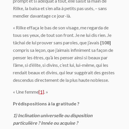
prompt et si adéquat à tout, elle saisit la main de
Rilke, la baisa et s’en alla à petits pas usés, – sans
mendier davantage ce jour-là.
« Rilke effaça le bas de son visage, me regarda de
tous ses yeux, de tout son front. Je ne lui dis rien. Je
tâchai de lui prouver sans paroles, que j’avais
[108]
compris sa leçon, que j’aimais infiniment sa façon de
penser les êtres, qu’à les penser ainsi si beaux par
l’âme, si d’élite, si divins, c’est lui, lui-même, qui les
rendait beaux et divins, qui leur suggérait des gestes
descendus directement de la plus haute noblesse.
« Une femme
[1]
. »
Prédispositions à la gratitude ?
1) Inclination universelle ou disposition
particulière ? Innée ou acquise ?