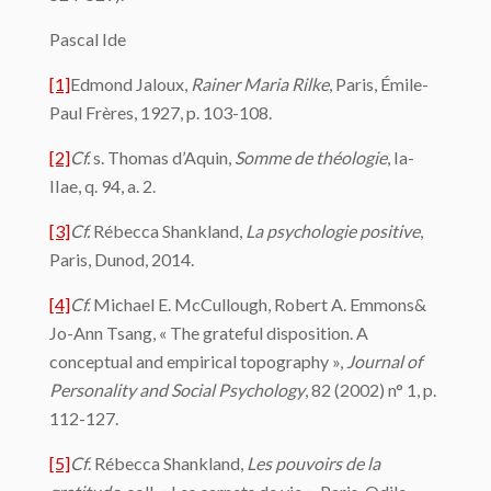
Pascal Ide
[1]
Edmond Jaloux,
Rainer Maria Rilke
, Paris, Émile-
Paul Frères, 1927, p. 103-108.
[2]
Cf.
s. Thomas d’Aquin,
Somme de théologie
, Ia-
IIae, q. 94, a. 2.
[3]
Cf.
Rébecca Shankland,
La psychologie positive
,
Paris, Dunod, 2014.
[4]
Cf.
Michael E. McCullough, Robert A. Emmons&
Jo-Ann Tsang, « The grateful disposition. A
conceptual and empirical topography »,
Journal of
Personality and Social Psychology
, 82 (2002) n° 1, p.
112-127.
[5]
Cf
. Rébecca Shankland,
Les pouvoirs de la