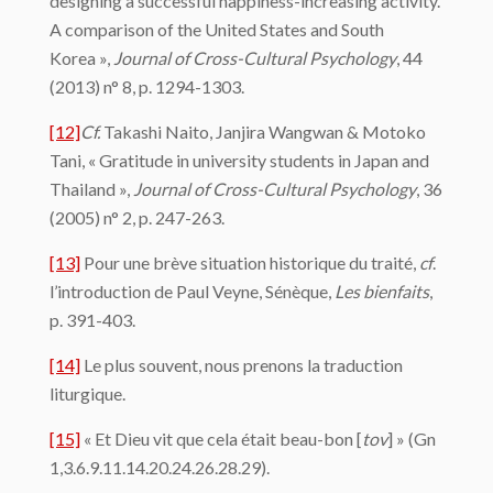
designing a successful happiness-increasing activity.
A comparison of the United States and South
Korea »,
Journal of Cross-Cultural Psychology
, 44
(2013) n° 8, p. 1294-1303.
[12]
Cf.
Takashi Naito, Janjira Wangwan & Motoko
Tani, « Gratitude in university students in Japan and
Thailand »,
Journal of Cross-Cultural Psychology
, 36
(2005) n° 2, p. 247-263.
[13]
Pour une brève situation historique du traité,
cf
.
l’introduction de Paul Veyne, Sénèque,
Les bienfaits
,
p. 391-403.
[14]
Le plus souvent, nous prenons la traduction
liturgique.
[15]
« Et Dieu vit que cela était beau-bon [
tov
]
» (Gn
1,3.6.9.11.14.20.24.26.28.29).