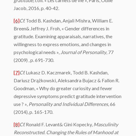
gratitude
, coll. « Les carnets de vie », Paris, Odile
Jacob, 2016, p. 40-42.
[6]
Cf.
Todd B. Kashdan, Anjali Mishra, William E.
Breen& Jeffrey J. Froh, « Gender differences in
gratitude. Examining apparaisals, narratives, the
willingness to express emotions, and changes in
psychological needs »,
Journal of Personality
, 77
(2009) , p. 691-730.
[7]
Cf.
Lukasz D. Kaczmarek, Todd B. Kashdan,
Dariusz Drążkowski, Aleksandra Bujacz & Fallon R.
Goodman, « Why do greater curiosity and fewer
depressive symptoms predict gratitude intervention
use ? »,
Personality and Individual Differences
, 66
(2014), p. 165-170.
[8]
Cf.
Ronald F. Levant& Gini Kopecky,
Masculinity
Reconstructed. Changing the Rules of Manhood at