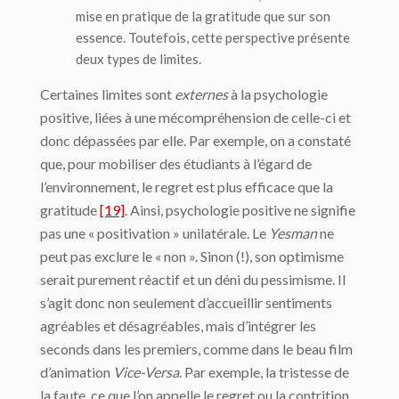
mise en pratique de la gratitude que sur son
essence. Toutefois, cette perspective présente
deux types de limites.
Certaines limites sont
externes
à la psychologie
positive, liées à une mécompréhension de celle-ci et
donc dépassées par elle. Par exemple, on a constaté
que, pour mobiliser des étudiants à l’égard de
l’environnement, le regret est plus efficace que la
gratitude
[19]
. Ainsi, psychologie positive ne signifie
pas une « positivation » unilatérale. Le
Yesman
ne
peut pas exclure le « non ». Sinon (!), son optimisme
serait purement réactif et un déni du pessimisme. Il
s’agit donc non seulement d’accueillir sentiments
agréables et désagréables, mais d’intégrer les
seconds dans les premiers, comme dans le beau film
d’animation
Vice-Versa
. Par exemple, la tristesse de
la faute, ce que l’on appelle le regret ou la contrition,