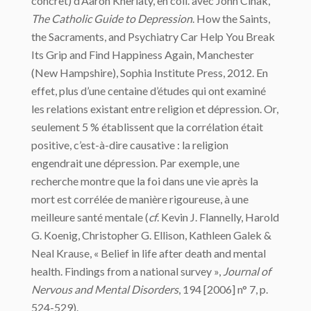
concret) d’Aaron Kheriaty, en coll. avec John Cihak,
The Catholic Guide to Depression
. How the Saints,
the Sacraments, and Psychiatry Car Help You Break
Its Grip and Find Happiness Again, Manchester
(New Hampshire), Sophia Institute Press, 2012. En
effet, plus d’une centaine d’études qui ont examiné
les relations existant entre religion et dépression. Or,
seulement 5 % établissent que la corrélation était
positive, c’est-à-dire causative : la religion
engendrait une dépression. Par exemple, une
recherche montre que la foi dans une vie après la
mort est corrélée de manière rigoureuse, à une
meilleure santé mentale (
cf
. Kevin J. Flannelly, Harold
G. Koenig, Christopher G. Ellison, Kathleen Galek &
Neal Krause, « Belief in life after death and mental
health. Findings from a national survey »,
Journal of
Nervous and Mental Disorders
, 194 [2006] n° 7, p.
524-529).