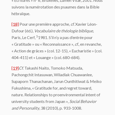
« Écritures » n° 6, Bruxelles, Lumen Vitæ, 2001. Nous
suivons la numérotation des psaumes dans la Bible
hébraïque.
[18]
Pour une première approche,
cf
. Xavier Léon-
Dufour (éd.),
Vocabulaire de théologie biblique
,
5
Paris, Le Cerf,
1981. S’il n’y a pas d’entrée pour
« Gratitude » ou « Reconnaissance »,
cf
., en revanche,
« Action de grâces » (col. 12-15), « Eucharistie » (col.
404-411) et « Louange » (col. 680-684).
[19]
Cf
. Takashi Naito, Tomoko Matsuda,
Pachongchit Intasuwan, Wiladlak Chuawanlee,
Supaporn Thanachanan, Jarun Ounthitiwat & Meiko
Fukushima, « Gratitude for, and regret toward,
nature. Relationships to proenvironmental intent of
university students from Japan »,
Social Behavior
and Personality
, 38 (2010), p. 933-1008.