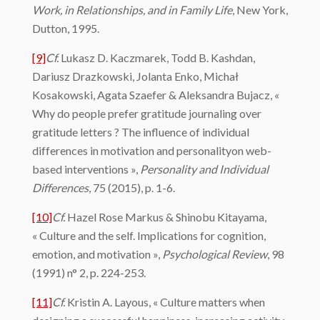
Work, in Relationships, and in Family Life
, New York,
Dutton, 1995.
[9]
Cf.
Lukasz D. Kaczmarek, Todd B. Kashdan,
Dariusz Drazkowski, Jolanta Enko, Michał
Kosakowski, Agata Szaefer & Aleksandra Bujacz, «
Why do people prefer gratitude journaling over
gratitude letters ? The influence of individual
differences in motivation and personalityon web-
based interventions »,
Personality and Individual
Differences
, 75 (2015), p. 1-6.
[10]
Cf.
Hazel Rose Markus & Shinobu Kitayama,
« Culture and the self. Implications for cognition,
emotion, and motivation »,
Psychological Review
, 98
(1991) n° 2, p. 224-253.
[11]
Cf.
Kristin A. Layous, « Culture matters when