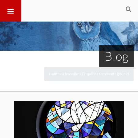
Blog
Home
Neuvaine à l’Esprit de Pentecôte (jour 2)
>
>