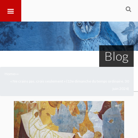
Blog
Home
>
>
« Ne crains pas, crois seulement » (13e dimanche du temps ordinaire, 30
juin 2024)