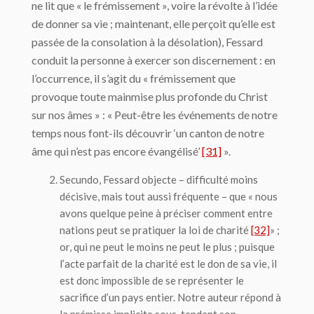
ne lit que « le frémissement », voire la révolte à l’idée
de donner sa vie ; maintenant, elle perçoit qu’elle est
passée de la consolation à la désolation), Fessard
conduit la personne à exercer son discernement : en
l’occurrence, il s’agit du « frémissement que
provoque toute mainmise plus profonde du Christ
sur nos âmes » : « Peut-être les événements de notre
temps nous font-ils découvrir ‘un canton de notre
âme qui n’est pas encore évangélisé’
[31]
».
Secundo
, Fessard objecte – difficulté moins
décisive, mais tout aussi fréquente – que « nous
avons quelque peine à préciser comment entre
nations peut se pratiquer la loi de charité
[32]
» ;
or, qui ne peut le moins ne peut le plus ; puisque
l’acte parfait de la charité est le don de sa vie, il
est donc impossible de se représenter le
sacrifice d’un pays entier. Notre auteur répond à
la prémisse implicite sous-tendant son