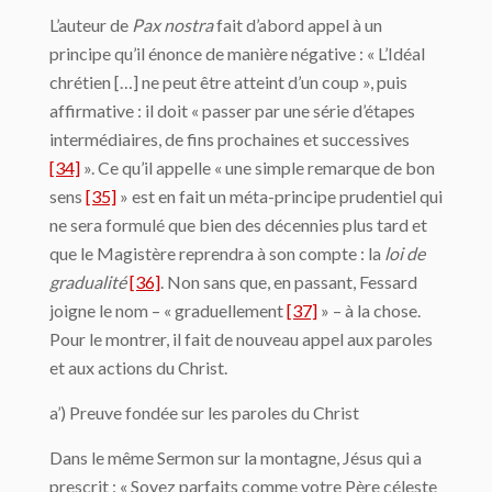
L’auteur de
Pax nostra
fait d’abord appel à un
principe qu’il énonce de manière négative : « L’Idéal
chrétien […] ne peut être atteint d’un coup », puis
affirmative : il doit « passer par une série d’étapes
intermédiaires, de fins prochaines et successives
[34]
». Ce qu’il appelle « une simple remarque de bon
sens
[35]
» est en fait un méta-principe prudentiel qui
ne sera formulé que bien des décennies plus tard et
que le Magistère reprendra à son compte : la
loi de
gradualité
[36]
. Non sans que, en passant, Fessard
joigne le nom – « graduellement
[37]
» – à la chose.
Pour le montrer, il fait de nouveau appel aux paroles
et aux actions du Christ.
a’) Preuve fondée sur les paroles du Christ
Dans le même Sermon sur la montagne, Jésus qui a
prescrit : « Soyez parfaits comme votre Père céleste