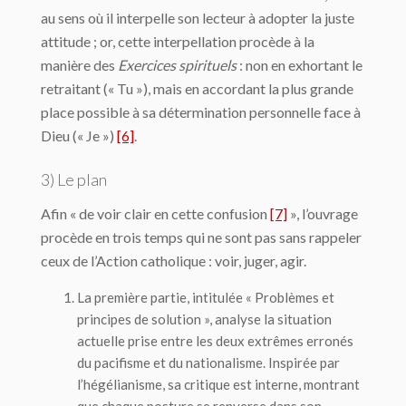
au sens où il interpelle son lecteur à adopter la juste
attitude ; or, cette interpellation procède à la
manière des
Exercices spirituels
: non en exhortant le
retraitant (« Tu »), mais en accordant la plus grande
place possible à sa détermination personnelle face à
Dieu (« Je »)
[6]
.
3) Le plan
Afin « de voir clair en cette confusion
[7]
», l’ouvrage
procède en trois temps qui ne sont pas sans rappeler
ceux de l’Action catholique : voir, juger, agir.
La première partie, intitulée « Problèmes et
principes de solution », analyse la situation
actuelle prise entre les deux extrêmes erronés
du pacifisme et du nationalisme. Inspirée par
l’hégélianisme, sa critique est interne, montrant
que chaque posture se renverse dans son