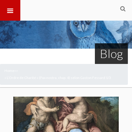
Blog
Home
>
>
« L’Ordre de Charité » (Pax nostra, chap. 4) selon Gaston Fessard 1/3