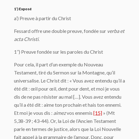
1’) Exposé
a’) Preuve à partir du Christ
Fessard offre une double preuve, fondée sur
verba et
acta Christi
.
1’’) Preuve fondée sur les paroles du Christ
Pour cela, il part d’un exemple du Nouveau
Testament, tiré du Sermon sur la Montagne, qu’il
universalise. Le Christ dit : « Vous avez entendu qu’il a
été dit : œil pour œil, dent pour dent, et moi je vous
dis de ne pas résister au mal […]. Vous avez entendu
qu’il a été dit : aime ton prochain et hais ton ennemi.
Et moi je vous dis :
aimez
vos ennemis
[15]
» (Mt
5,38-39 ; 43-44). Or, la Loi de l’Ancien Testament
parle en termes de justice, alors que la Loi Nouvelle
fait appel à la grammaire de l’amour. Donc, pour