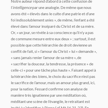
Notre auteur répond d’abord à cette confusion de
l’
intelligence
par une analogie. De même que nous
avons été « élevés dans le culte d’une patrie et d’une
foi indissolublement unies », de même, l’enfant a été
élevé dans l’amour inséparé du Christ et de sa mère.
Or, « un jour, se révèle à sa conscience qu’il n’y a pas
de commune mesure entre eux deux » ; surtout, il est
possible que cette hiérarchie de droit devienne un
conflit de fait, si « l’amour du Christ » lui « demande »,
« sans jamais renier l’amour de sa mère », de
« sacrifier la douceur, la tendresse, la présence » de
celle-ci « pour une tâche plus haute ». Faisant appel à
la hiérarchie des biens, le choix du sacrifice n’est pas
le sacrifice de l’amour, mais un amour plus grand, ici,
pour la nation. Fessard confirme son analyse de
manière très ignatienne par une méditation où,
méditant une scène de l’évangile, le retraitant est
invité à s’identifier à Pierre (
cf
. Mt 16,21-23). En