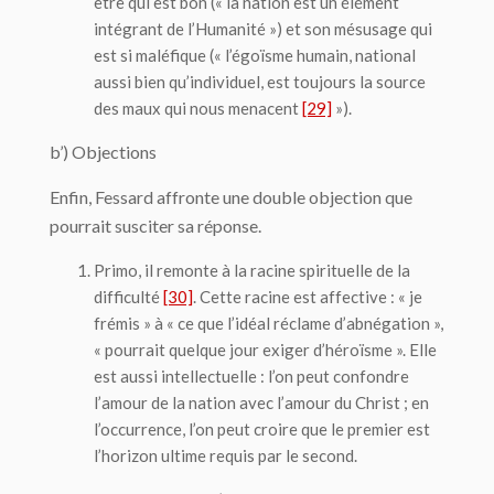
être qui est bon (« la nation est un élément
intégrant de l’Humanité ») et son mésusage qui
est si maléfique (« l’égoïsme humain, national
aussi bien qu’individuel, est toujours la source
des maux qui nous menacent
[29]
»).
b’) Objections
Enfin, Fessard affronte une double objection que
pourrait susciter sa réponse.
Primo
, il remonte à la racine spirituelle de la
difficulté
[30]
. Cette racine est affective : « je
frémis » à « ce que l’idéal réclame d’abnégation »,
« pourrait quelque jour exiger d’héroïsme ». Elle
est aussi intellectuelle : l’on peut confondre
l’amour de la nation avec l’amour du Christ ; en
l’occurrence, l’on peut croire que le premier est
l’horizon ultime requis par le second.