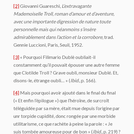
[2]
Giovanni Guareschi,
L’extravagante
Mademoiselle Troll, roman d’amour et d’aventure,
avec une importante digression de nature toute
personnelle mais qui néanmoins s’insère
admirablement dans l’action et la corrobore
, trad.
Gennie Luccioni, Paris, Seuil, 1952.
[3]
« Pourquoi Filimario Dublè oubliait-il
constamment qu’il pouvait épouser une autre femme
que Clotilde Troll ? Grave oubli, monsieur Dublé. Et,
disons-le, étrange oubli… » (
Ibid
., p. 166).
[4]
Mais pourquoi avoir ajouté dans le final du final
(« Et enfin l’épilogue ») que l’héroïne, de surcroît
téléguidée par sa mère, était mue depuis l’origine par
unr torpide cupidité, donc rongée par une morbide
utilitarisme, ce que rachète à peine la parole : « Je
suis tombée amoureuse pour de bon » (
Ibid
., p. 219) ?