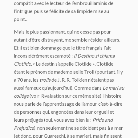
compâtit avec le lecteur de l’embrouillaminis de
l’intrigue, puis se félicite de sa limpide mise au
point…
Mais le plus passionnant, qui ne cesse pas pour
autant d’être distrayant, me semble résider ailleurs.
Et il est bien dommage que le titre français l’ait
inconsidérément escamoté :
Il Destino si chiama
Clotilde
, « Le destin s’appelle Clotilde », Clotilde
étant le prénom de mademoiselle Troll (pourtant, il y
a 70 ans, les
trolls
de J. R. R. Tolkien n’étaient pas
aussi fameux qu’aujourd’hui). Comme dans
Le mari au
collège
(voir l’évaluation sur ce même site), l’histoire
nous parle de l’apprentissage de l’amour, c’est-à-dire
de personnes qui, engoncées dans leur orgueil et
leurs préjugés (oui, vous avez bien lu :
Pride and
Prejudice
), non seulement ne se décident pas à aimer
(et donc, pour Guareschi, à se marier), mais finissent