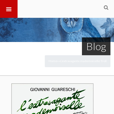
Blog
Home
L’extravagante mademoiselle Troll
>
>