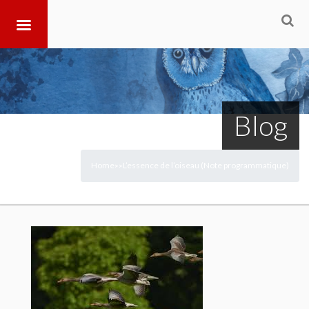
Blog
Home
L’essence de l’oiseau (Note programmatique)
>
>