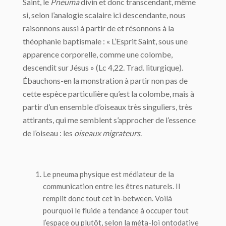
Saint, le
Pneuma
divin et donc transcendant, même
si, selon l’analogie scalaire ici descendante, nous
raisonnons aussi à partir de et résonnons à la
théophanie baptismale : « L’Esprit Saint, sous une
apparence corporelle, comme une colombe,
descendit sur Jésus » (Lc 4,22. Trad. liturgique).
Ébauchons-en la monstration à partir non pas de
cette espèce particulière qu’est la colombe, mais à
partir d’un ensemble d’oiseaux très singuliers, très
attirants, qui me semblent s’approcher de l’essence
de l’oiseau : les
oiseaux migrateurs
.
Le
pneuma
physique est médiateur de la
communication entre les êtres naturels. Il
remplit donc tout cet
in-between
. Voilà
pourquoi le fluide a tendance à occuper tout
l’espace ou plutôt, selon la méta-loi ontodative