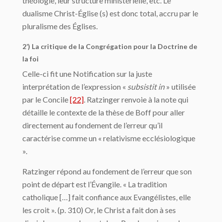
théologie, leur structure ministérielle, etc. Le
dualisme Christ-Église (s) est donc total, accru par le
pluralisme des Églises.
2’) La critique de la Congrégation pour la Doctrine de
la foi
Celle-ci fit une Notification sur la juste
interprétation de l’expression «
subsistit in
» utilisée
par le Concile
[22]
. Ratzinger renvoie à la note qui
détaille le contexte de la thèse de Boff pour aller
directement au fondement de l’erreur qu’il
caractérise comme un « relativisme ecclésiologique
».
Ratzinger répond au fondement de l’erreur que son
point de départ est l’Évangile. « La tradition
catholique […] fait confiance aux Evangélistes, elle
les croit ». (p. 310) Or, le Christ a fait don à ses