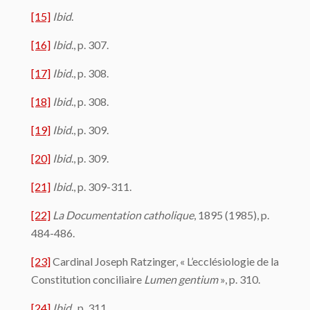
[15]
Ibid
.
[16]
Ibid
., p. 307.
[17]
Ibid
., p. 308.
[18]
Ibid
., p. 308.
[19]
Ibid
., p. 309.
[20]
Ibid
., p. 309.
[21]
Ibid
., p. 309-311.
[22]
La Documentation catholique
, 1895 (1985), p.
484-486.
[23]
Cardinal Joseph Ratzinger, « L’ecclésiologie de la
Constitution conciliaire
Lumen gentium
», p. 310.
[24]
Ibid
., p. 311.