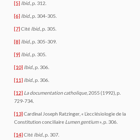
[5]
Ibid
., p. 312.
[6]
Ibid
., p. 304-305.
[7]
Cité
Ibid
., p. 305.
[8]
Ibid
., p. 305-309.
[9]
Ibid
., p. 305.
[10]
Ibid
., p. 306.
[11]
Ibid
., p. 306.
[12]
La documentation catholique
, 2055 (1992), p.
729-734.
[13]
Cardinal Joseph Ratzinger, « L’ecclésiologie de la
Constitution conciliaire
Lumen gentium
», p. 306.
[14]
Cité
Ibid
., p. 307.