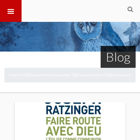
Blog
Home
L’Église comme communion. Église universelle et Églises locales
>
>