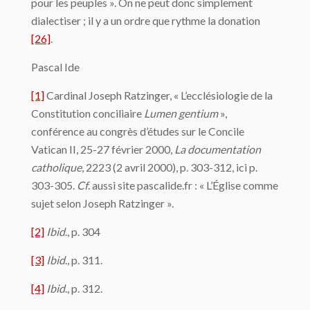
pour les peuples ». On ne peut donc simplement
dialectiser ; il y a un ordre que rythme la donation
[26]
.
Pascal Ide
[1]
Cardinal Joseph Ratzinger, « L’ecclésiologie de la
Constitution conciliaire
Lumen gentium
»,
conférence au congrès d’études sur le Concile
Vatican II, 25-27 février 2000,
La documentation
catholique
, 2223 (2 avril 2000), p. 303-312, ici p.
303-305.
Cf
. aussi site pascalide.fr : « L’Église comme
sujet selon Joseph Ratzinger ».
[2]
Ibid
., p. 304
[3]
Ibid
., p. 311.
[4]
Ibid
., p. 312.