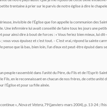
etite trentaine à prier sur le parvis de notre église à dire le chapel
térieuse, invisible de l’Église que l’on appelle la communion des Sain
. Une infirmière lui avait conseillé de faire tous les jours une peti
our ainsi dire à bout de forces : « Vous feriez bien mieux, lui dit
 ; vous vous épuisez et c’est tout. – C’est vrai, répond la sainte c
Je pense que là bas, bien loin, l’un d’eux est peut-être épuisé dans 
t « un peuple rassemblé dans l’unité du Père, du Fils et de l’Esprit-Sa
le Fils, en le reconnaissant en chacun de nos frères, de cette unité d
r l’Église et pour sa fille aînée.
i continue »,
Nova et Vetera
, 79 (janviers-mars 2004), p. 13-24 ; l’hi