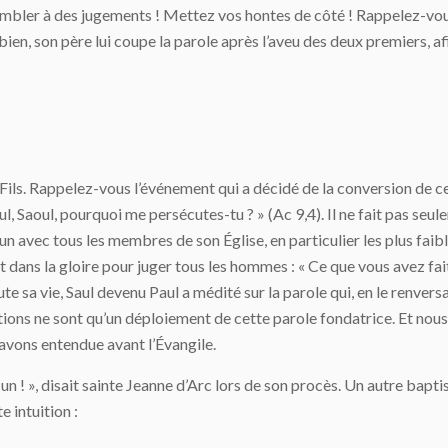
embler à des jugements ! Mettez vos hontes de côté ! Rappelez-vo
bien, son père lui coupe la parole après l’aveu des deux premiers, afi
Fils. Rappelez-vous l’événement qui a décidé de la conversion de ce 
oul, Saoul, pourquoi me persécutes-tu ? » (Ac 9,4). Il ne fait pas seul
t un avec tous les membres de son Église, en particulier les plus faibl
 dans la gloire pour juger tous les hommes : « Ce que vous avez fait 
oute sa vie, Saul devenu Paul a médité sur la parole qui, en le renvers
ns ne sont qu’un déploiement de cette parole fondatrice. Et nous en
 avons entendue avant l’Évangile.
t un ! », disait sainte Jeanne d’Arc lors de son procès. Un autre bapti
 intuition :