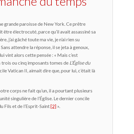
 dimanche du temps
s une grande paroisse de New York. Ce prêtre
it être électrocuté, parce qu’il avait assassiné sa
re, j’ai gâché toute ma vie, je n’ai rien su
» Sans attendre la réponse, il se jeta à genoux,
ui vint alors cette pensée : « Mais c’est
les trois ou cinq imposants tomes de
L’Église du
e Vatican II, aimait dire que, pour lui, c’était là
tre corps ne fait qu’un, il a pourtant plusieurs
té singulière de l’Église. Le dernier concile
u Fils et de l’Esprit-Saint
[2]
».