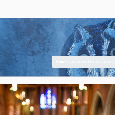
Home
« L’Église, c’est l’Évangile qui co
>
>