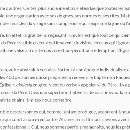
mme d’autres. Certes, plus ancienne et plus étendue que toutes les aut
 une organisation avec ses dogmes, ses normes et ses rites. Mais c
tir des muscles du visage sans comprendre qu’il exprime la joie ou l’
e. En effet, la grande loi régissant l’univers est que tout ce qui vient
ère : visible en ceux qui le savent ; invisible en ceux qui l’ignoren
fait une valse à trois temps : création-perdition-rédemption. L’Églis
tain, voire abstrait à certains. Surtout à une époque individualist
es des 400 personnes qui se préparent à recevoir le baptême à Pâques
Église »,
ekklesia
en grec, vient du verbe « appeler ») du Père. Il y 
cœur du Père. Dans une superbe initiative, la démarche synodale no
sainte et ainsi à mieux nous connaître.
semble des personnes qui, comme l’enfant prodigue, accourent à nou
 Lui qui court à notre rencontre. Ah, mes amis ! Si nous savions avec q
le confessionnal ! Oui, nous sommes parfois maladroits, nous les prê