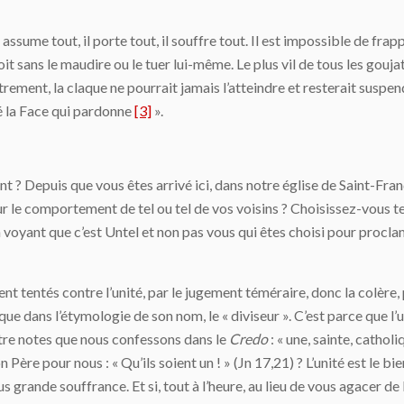
l assume tout, il porte tout, il souffre tout. Il est impossible de fra
oit sans le maudire ou le tuer lui-même. Le plus vil de tous les gouj
trement, la claque ne pourrait jamais l’atteindre et resterait suspen
ré la Face qui pardonne
[3]
».
t ? Depuis que vous êtes arrivé ici, dans notre église de Saint-Fra
r le comportement de tel ou tel de vos voisins ? Choisissez-vous t
oyant que c’est Untel et non pas vous qui êtes choisi pour proclam
entés contre l’unité, par le jugement téméraire, donc la colère, pa
sque dans l’étymologie de son nom, le « diviseur ». C’est parce que l’u
tre notes que nous confessons dans le
Credo
: « une, sainte, cathol
Père pour nous : « Qu’ils soient un ! » (Jn 17,21) ? L’unité est le bie
plus grande souffrance. Et si, tout à l’heure, au lieu de vous agacer