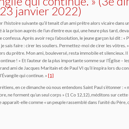
Évangile qui continue. » (3e
 23 janvier 2022)
 l’histoire suivante qu’il tenait d’un ami prêtre alors vicaire dan
 à la prison auprès de l’un d’entre eux qui, une heure plus tard, deva
e confessa. Après avoir reçu l’absolution, le jeune garçon lui dit : « Pè
 je sais faire : cirer les souliers. Permettez-moi de cirer les vôtres. 
ers du prêtre. Mon ami, bouleversé, resta immobile et silencieux. Il l
continue ! » Et l’auteur de la plus importante somme sur l’Église – 
rand ami de Jacques Maritain et de Paul VI qu’il inspira lors du concil
t l’Évangile qui continue. »
[1]
étiens, en ce dimanche où nous entendons Saint Paul s’étonner : « no
, ne forment qu’un seul corps » (1 Co 12,12), méditons sur cette uni
lle apparaît-elle comme « un peuple rassemblé dans l’unité du Père, d