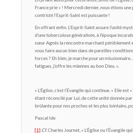
France prie » ! Mercredi dernier, nous étions une p
contristé l’Esprit-Saint est puissante !
En offrant enfin. L’Esprit-Saint assure l’unité mys
d’une tuberculose généralisée, à l’époque incurable
sœur Agnès la rencontre marchant péniblement et p
vous faire aucun bien dans de pareilles conditions
forces ? Eh bien, je marche pour un missionnaire. 
fatigues, j’offre les miennes au bon Dieu. ».
« L’Église, c’est l’Évangile qui continue. » Elle es
étant réconcilé par Lui, de cette unité donnée par 
brûlante pour nos proches et les plus lointains, pou
Pascal Ide
[1]
Cf
. Charles Journet, « L’Église ou l’Évangile qu