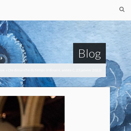
Blog
ntinue. » (3e dimanche du temps ordinaire, année C, 23 janvier 2022)