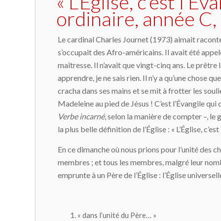
« L’Église, c’est l’
ordinaire, année C,
Le cardinal Charles Journet (1973) aimait raconter
s’occupait des Afro-américains. Il avait été appelé
maîtresse. Il n’avait que vingt-cinq ans. Le prêtre l
apprendre, je ne sais rien. Il n’y a qu’une chose que
cracha dans ses mains et se mit à frotter les souli
Madeleine au pied de Jésus ! C’est l’Évangile qui 
Verbe incarné
, selon la manière de compter –, le g
la plus belle définition de l’Église : « L’Église, c’es
En ce dimanche où nous prions pour l’unité des chr
membres ; et tous les membres, malgré leur nombre
emprunte à un Père de l’Église : l’Église universe
« dans l’unité du Père… »