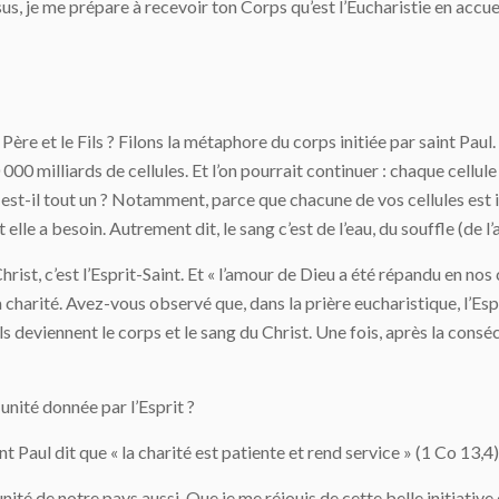
us, je me prépare à recevoir ton Corps qu’est l’Eucharistie en accueil
re et le Fils ? Filons la métaphore du corps initiée par saint Paul.
 000 milliards de cellules. Et l’on pourrait continuer : chaque cell
 est-il tout un ? Notamment, parce que chacune de vos cellules est 
 elle a besoin. Autrement dit, le sang c’est de l’eau, du souffle (de 
Christ, c’est l’Esprit-Saint. Et « l’amour de Dieu a été répandu en no
 la charité. Avez-vous observé que, dans la prière eucharistique, l’Es
u’ils deviennent le corps et le sang du Christ. Une fois, après la cons
nité donnée par l’Esprit ?
 Paul dit que « la charité est patiente et rend service » (1 Co 13,4)
 unité de notre pays aussi. Que je me réjouis de cette belle initiativ