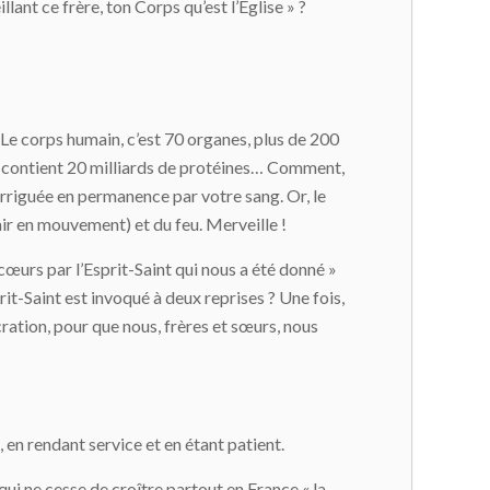
lant ce frère, ton Corps qu’est l’Église » ?
 Le corps humain, c’est 70 organes, plus de 200
ule contient 20 milliards de protéines… Comment,
irriguée en permanence par votre sang. Or, le
l’air en mouvement) et du feu. Merveille !
s cœurs par l’Esprit-Saint qui nous a été donné »
prit-Saint est invoqué à deux reprises ? Une fois,
écration, pour que nous, frères et sœurs, nous
, en rendant service et en étant patient.
e qui ne cesse de croître partout en France « la