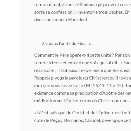
tombent mal, de nos réflexions qui peuvent ress
sorte sa confession, il inventorie trois péchés. Eh 
dans son amour débordant !
« dans l’unité du Fils… ».
Comment le Père opère-t-il cette unité ? Par son 
tombe à terre et entend une voix qui lui dit : « Sa
ressuscité ; il fait aussi l’expérience que Jésus es
Rappelez-vous la parole du Christ lorsqu’il revient
moi que vous l’avez fait » (Mt 25,41.
Cf
. v. 45). T
existence comme sa prédication d’Apôtre des natio
méditation sur l’Église, corps du Christ, que nous
« M’est avis que du Christ et de l’Église, c’est tou
côté de Péguy, Bernanos, Claudel, développe cette