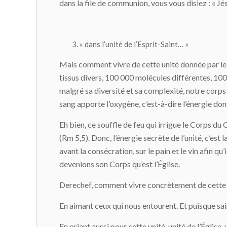
dans la file de communion, vous vous disiez : « Jés
« dans l’unité de l’Esprit-Saint… »
Mais comment vivre de cette unité donnée par le Pè
tissus divers, 100 000 molécules différentes, 100
malgré sa diversité et sa complexité, notre corps
sang apporte l’oxygène, c’est-à-dire l’énergie dont
Eh bien, ce souffle de feu qui irrigue le Corps du 
(Rm 5,5). Donc, l’énergie secrète de l’unité, c’est
avant la consécration, sur le pain et le vin afin q
devenions son Corps qu’est l’Église.
Derechef, comment vivre concrètement de cette u
En aimant ceux qui nous entourent. Et puisque saint
En priant aussi pour cette unité, unité de l’Église,