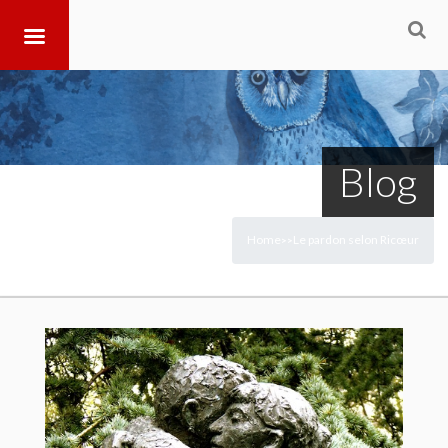
Blog
Home
Le pardon selon Ricœur
>
>