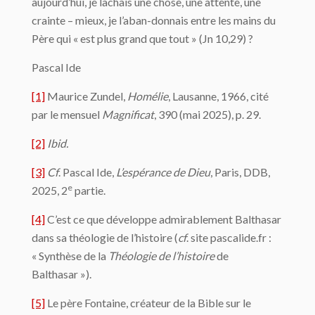
aujourd’hui, je lâchais une chose, une attente, une
crainte – mieux, je l’aban-donnais entre les mains du
Père qui « est plus grand que tout » (Jn 10,29) ?
Pascal Ide
[1]
Maurice Zundel,
Homélie
, Lausanne, 1966, cité
par le mensuel
Magnificat
, 390 (mai 2025), p. 29.
[2]
Ibid.
[3]
Cf
. Pascal Ide,
L’espérance de Dieu
, Paris, DDB,
e
2025, 2
partie.
[4]
C’est ce que développe admirablement Balthasar
dans sa théologie de l’histoire (
cf
. site pascalide.fr :
« Synthèse de la
Théologie de l’histoire
de
Balthasar »).
[5]
Le père Fontaine, créateur de la Bible sur le