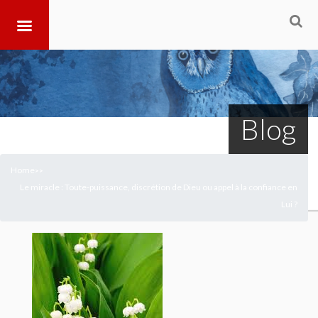
Blog
Home
>
>
Le miracle : Toute-puissance, discrétion de Dieu ou appel à la confiance en
Lui ?