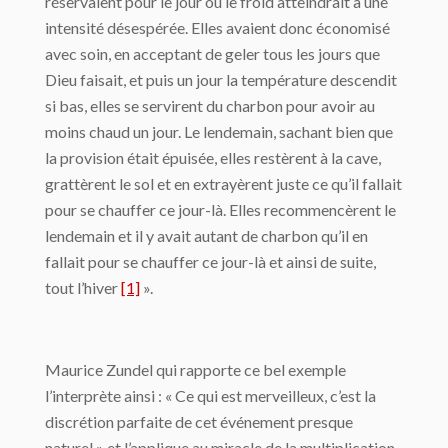
réservaient pour le jour où le froid atteindrait à une
intensité désespérée. Elles avaient donc économisé
avec soin, en acceptant de geler tous les jours que
Dieu faisait, et puis un jour la température descendit
si bas, elles se servirent du charbon pour avoir au
moins chaud un jour. Le lendemain, sachant bien que
la provision était épuisée, elles restèrent à la cave,
grattèrent le sol et en extrayèrent juste ce qu’il fallait
pour se chauffer ce jour-là. Elles recommencèrent le
lendemain et il y avait autant de charbon qu’il en
fallait pour se chauffer ce jour-là et ainsi de suite,
tout l’hiver
[1]
».
Maurice Zundel qui rapporte ce bel exemple
l’interprète ainsi : « Ce qui est merveilleux, c’est la
discrétion parfaite de cet événement presque
naturel » et l’applique au miracle de la multiplication