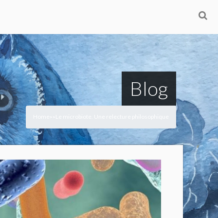
Blog
Home
Le microbiote. Une relecture philosophique
>
>