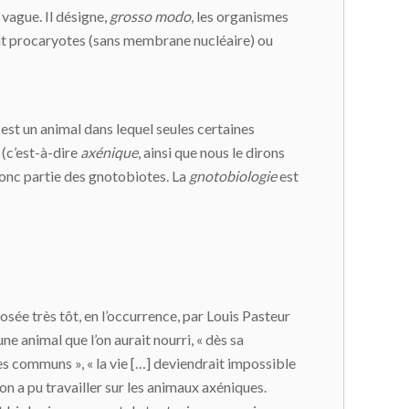
 vague. Il désigne,
grosso modo
, les organismes
oient procaryotes (sans membrane nucléaire) ou
 est un animal dans lequel seules certaines
(c’est-à-dire
axénique
, ainsi que nous le dirons
donc partie des gnotobiotes. La
gnotobiologie
est
osée très tôt, en l’occurrence, par Louis Pasteur
une animal que l’on aurait nourri, « dès sa
es communs », « la vie […] deviendrait impossible
on a pu travailler sur les animaux axéniques.