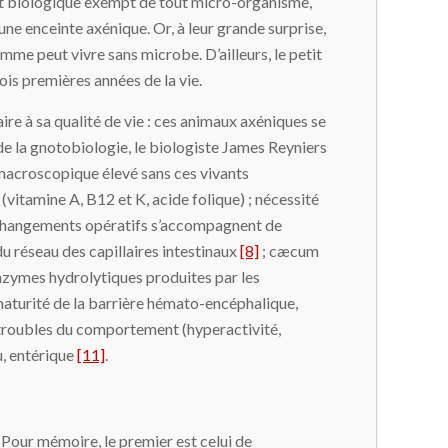
nt biologique exempt de tout micro-organisme,
ne enceinte axénique. Or, à leur grande surprise,
omme peut vivre sans microbe. D’ailleurs, le petit
ois premières années de la vie.
aire à sa qualité de vie : ces animaux axéniques se
 de la gnotobiologie, le biologiste James Reyniers
 macroscopique élevé sans ces vivants
tamine A, B12 et K, acide folique) ; nécessité
es changements opératifs s’accompagnent de
 du réseau des capillaires intestinaux
[8]
; cæcum
enzymes hydrolytiques produites par les
mmaturité de la barrière hémato-encéphalique,
s troubles du comportement (hyperactivité,
u, entérique
[11]
.
. Pour mémoire, le premier est celui de