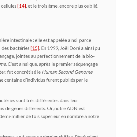
 cellules
[14]
, et le troisième, encore plus oublié,
re intestinale : elle est appelée ainsi, parce
S des bactéries
[15]
. En 1999, Joël Doré a ainsi pu
ençage, jointes au perfectionnement de la bio-
ome
. C’est ainsi que, après le premier séquençage
er, fut concrétisé le
Human Second Genome
 centaine d’individus furent publiés par le
téries sont très différentes dans leur
ns de gènes différents. Or, notre ADN est
emi-millier de fois supérieur en nombre à notre
smes, soit, pour ce dernier chiffre, l’équivalent