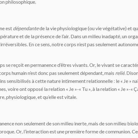
ion philosophique.
ine est
dépendante
de la vie physiologique (ou vie végétative) et q
pérature et de la présence de l’air. Dans un milieu inadapté, un org
irréversibles. En ce sens, notre corps n’est pas seulement autonome 
s se reçoit en permanence d’êtres vivants. Or, le vivant se caracté
 corps humain n’est donc pas seulement dépendant, mais
relié
. Diso
s sensibilisés à cette nature intimement relationnelle : le « Je » na
, voire ont opposé la relation « Je »-« Tu », à la relation « Je »-«
e, physiologique, et qu’elle est vitale.
ence non seulement de son milieu inerte, mais de son milieu biologi
éciproque. Or, l’interaction est une première forme de communion. C