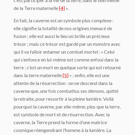
c’est participer à la vie de la terre, dans le sein même
de la Terre maternelle
[4]
».
En fait, la caverne est un symbole plus complexe :
elle signifie la totalité de nos origines menacé de
fusion ; elle est aussi le lieu où brille un précieux
trésor ; mais ce trésor est gardé par un monstre avec
qui il va falloir entamer un combat mortel : « Celui
qui s’enfonce en lui-même est comme enfoui dans la
terre ; c’est un mort en quelque sorte qui est retourné
dans la terre maternelle
[5]
» ; enfin, elle est une
attente de la résurrection : on ne descend dans la
caverne que, une fois combattus ses démons, quitté
la retraite, pour ressortir à la pleine lumière. Voilà
pourquoi la caverne, par elle-même, plus que la terre,
est symbole de mort et de résurrection. Avec la
caverne, la Terre prend la forme d’une matrice
cosmique réengendrant l’homme à la lumière. La