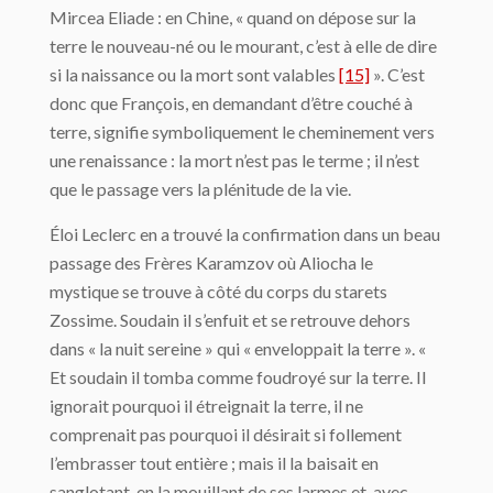
Mircea Eliade : en Chine, « quand on dépose sur la
terre le nouveau-né ou le mourant, c’est à elle de dire
si la naissance ou la mort sont valables
[15]
». C’est
donc que François, en demandant d’être couché à
terre, signifie symboliquement le cheminement vers
une renaissance : la mort n’est pas le terme ; il n’est
que le passage vers la plénitude de la vie.
Éloi Leclerc en a trouvé la confirmation dans un beau
passage des Frères Karamzov où Aliocha le
mystique se trouve à côté du corps du starets
Zossime. Soudain il s’enfuit et se retrouve dehors
dans « la nuit sereine » qui « enveloppait la terre ». «
Et soudain il tomba comme foudroyé sur la terre. Il
ignorait pourquoi il étreignait la terre, il ne
comprenait pas pourquoi il désirait si follement
l’embrasser tout entière ; mais il la baisait en
sanglotant, en la mouillant de ses larmes et, avec