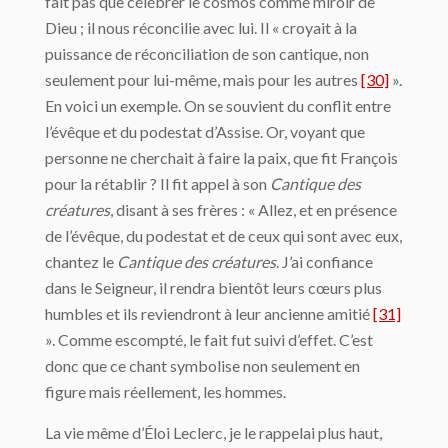
fait pas que célébrer le cosmos comme miroir de
Dieu ; il nous réconcilie avec lui. Il « croyait à la
puissance de réconciliation de son cantique, non
seulement pour lui-même, mais pour les autres
[30]
».
En voici un exemple. On se souvient du conflit entre
l’évêque et du podestat d’Assise. Or, voyant que
personne ne cherchait à faire la paix, que fit François
pour la rétablir ? Il fit appel à son
Cantique des
créatures
, disant à ses frères : « Allez, et en présence
de l’évêque, du podestat et de ceux qui sont avec eux,
chantez le
Cantique des créatures
. J’ai confiance
dans le Seigneur, il rendra bientôt leurs cœurs plus
humbles et ils reviendront à leur ancienne amitié
[31]
». Comme escompté, le fait fut suivi d’effet. C’est
donc que ce chant symbolise non seulement en
figure mais réellement, les hommes.
La vie même d’Éloi Leclerc, je le rappelai plus haut,