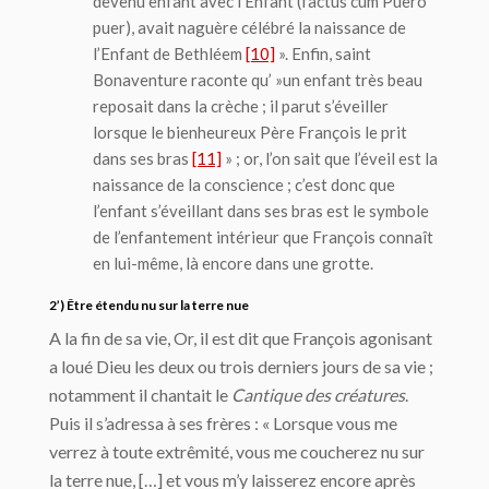
devenu enfant avec l’Enfant (
factus cum Puero
puer
), avait naguère célébré la naissance de
l’Enfant de Bethléem
[10]
». Enfin, saint
Bonaventure raconte qu’ »un enfant très beau
reposait dans la crèche ; il parut s’éveiller
lorsque le bienheureux Père François le prit
dans ses bras
[11]
» ; or, l’on sait que l’éveil est la
naissance de la conscience ; c’est donc que
l’enfant s’éveillant dans ses bras est le symbole
de l’enfantement intérieur que François connaît
en lui-même, là encore dans une grotte.
2’) Être étendu nu sur la terre nue
A la fin de sa vie, Or, il est dit que François agonisant
a loué Dieu les deux ou trois derniers jours de sa vie ;
notamment il chantait le
Cantique des créatures
.
Puis il s’adressa à ses frères : « Lorsque vous me
verrez à toute extrêmité, vous me coucherez nu sur
la terre nue, […] et vous m’y laisserez encore après