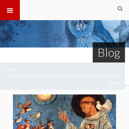
Blog
Home
>
>
Le Cantique des créatures ou la réconciliation de l’homme, du cosmos et de
Dieu 3/3