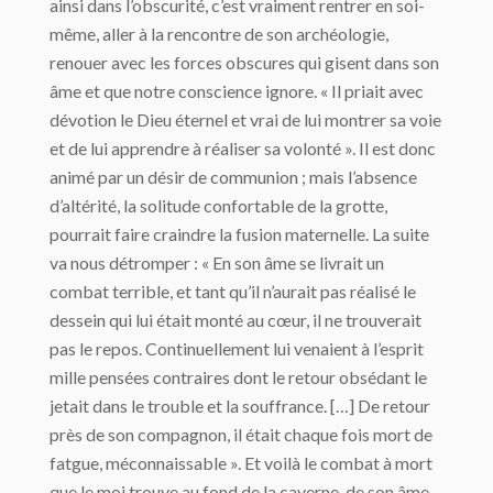
ainsi dans l’obscurité, c’est vraiment rentrer en soi-
même, aller à la rencontre de son archéologie,
renouer avec les forces obscures qui gisent dans son
âme et que notre conscience ignore. « Il priait avec
dévotion le Dieu éternel et vrai de lui montrer sa voie
et de lui apprendre à réaliser sa volonté ». Il est donc
animé par un désir de communion ; mais l’absence
d’altérité, la solitude confortable de la grotte,
pourrait faire craindre la fusion maternelle. La suite
va nous détromper : « En son âme se livrait un
combat terrible, et tant qu’il n’aurait pas réalisé le
dessein qui lui était monté au cœur, il ne trouverait
pas le repos. Continuellement lui venaient à l’esprit
mille pensées contraires dont le retour obsédant le
jetait dans le trouble et la souffrance. […] De retour
près de son compagnon, il était chaque fois mort de
fatgue, méconnaissable ». Et voilà le combat à mort
que le moi trouve au fond de la caverne, de son âme.