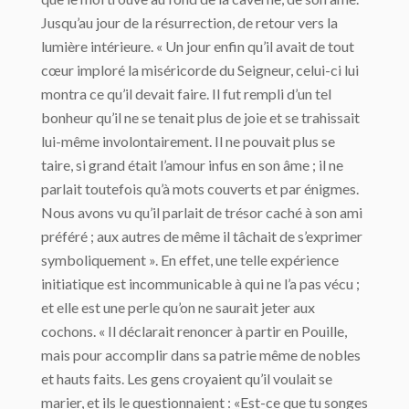
Jusqu’au jour de la résurrection, de retour vers la
lumière intérieure. « Un jour enfin qu’il avait de tout
cœur imploré la miséricorde du Seigneur, celui-ci lui
montra ce qu’il devait faire. Il fut rempli d’un tel
bonheur qu’il ne se tenait plus de joie et se trahissait
lui-même involontairement. Il ne pouvait plus se
taire, si grand était l’amour infus en son âme ; il ne
parlait toutefois qu’à mots couverts et par énigmes.
Nous avons vu qu’il parlait de trésor caché à son ami
préféré ; aux autres de même il tâchait de s’exprimer
symboliquement ». En effet, une telle expérience
initiatique est incommunicable à qui ne l’a pas vécu ;
et elle est une perle qu’on ne saurait jeter aux
cochons. « Il déclarait renoncer à partir en Pouille,
mais pour accomplir dans sa patrie même de nobles
et hauts faits. Les gens croyaient qu’il voulait se
marier, et ils le questionnaient : «Est-ce que tu songes