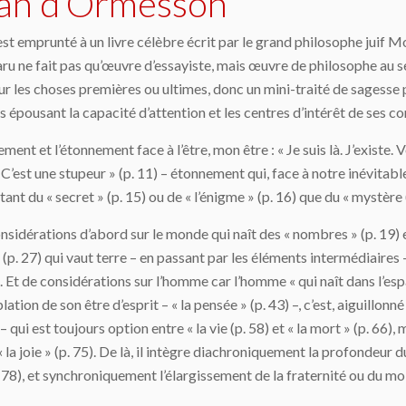
ean d’Ormesson
est emprunté à un livre célèbre écrit par le grand philosophe juif 
aru ne fait pas qu’œuvre d’essayiste, mais œuvre de philosophe au 
sur les choses premières ou ultimes, donc un mini-traité de sagess
s épousant la capacité d’attention et les centres d’intérêt de ses 
nt et l’étonnement face à l’être, mon être : « Je suis là. J’existe.
’est une stupeur » (p. 11) – étonnement qui, face à notre inévitable 
tant du « secret » (p. 15) ou de « l’énigme » (p. 16) que du « mystère 
sidérations d’abord sur le monde qui naît des « nombres » (p. 19) et
(p. 27) qui vaut terre – en passant par les éléments intermédiaires – « l
38). Et de considérations sur l’homme car l’homme « qui naît dans l’esp
ion de son être d’esprit – « la pensée » (p. 43) –, c’est, aiguillonné
) – qui est toujours option entre « la vie (p. 58) et « la mort » (p. 66),
« la joie » (p. 75). De là, il intègre diachroniquement la profondeur du
p. 78), et synchroniquement l’élargissement de la fraternité ou du moin