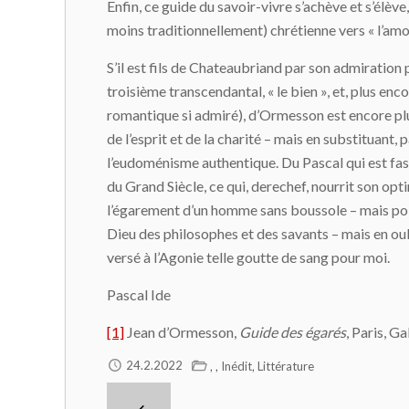
Enfin, ce guide du savoir-vivre s’achève et s’élève
moins traditionnellement) chrétienne vers « l’amour
S’il est fils de Chateaubriand par son admiration 
troisième transcendantal, « le bien », et, plus enc
romantique si admiré), d’Ormesson est encore plus 
de l’esprit et de la charité – mais en substituant
l’eudoménisme authentique. Du Pascal qui est fas
du Grand Siècle, ce qui, derechef, nourrit son opt
l’égarement d’un homme sans boussole – mais poin
Dieu des philosophes et des savants – mais en oubl
versé à l’Agonie telle goutte de sang pour moi.
Pascal Ide
[1]
Jean d’Ormesson,
Guide des égarés
, Paris, G
,
,
,
24.2.2022
Inédit
Littérature