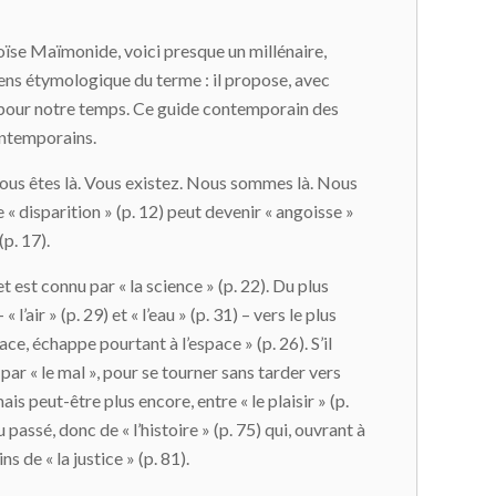
Moïse Maïmonide, voici presque un millénaire,
sens étymologique du terme : il propose, avec
e pour notre temps. Ce guide contemporain des
contemporains.
 Vous êtes là. Vous existez. Nous sommes là. Nous
« disparition » (p. 12) peut devenir « angoisse »
(p. 17).
 est connu par « la science » (p. 22). Du plus
’air » (p. 29) et « l’eau » (p. 31) – vers le plus
ace, échappe pourtant à l’espace » (p. 26). S’il
 par « le mal », pour se tourner sans tarder vers
 mais peut-être plus encore, entre « le plaisir » (p.
 passé, donc de « l’histoire » (p. 75) qui, ouvrant à
s de « la justice » (p. 81).