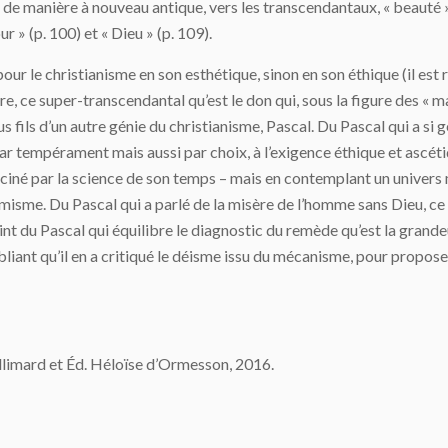
, de manière à nouveau antique, vers les transcendantaux, « beauté » (
 » (p. 100) et « Dieu » (p. 109).
pour le christianisme en son esthétique, sinon en son éthique (il e
ore, ce super-transcendantal qu’est le don qui, sous la figure des « m
fils d’un autre génie du christianisme, Pascal. Du Pascal qui a si g
, par tempérament mais aussi par choix, à l’exigence éthique et ascé
ciné par la science de son temps – mais en contemplant un univers 
imisme. Du Pascal qui a parlé de la misère de l’homme sans Dieu, ce 
t du Pascal qui équilibre le diagnostic du remède qu’est la grande
iant qu’il en a critiqué le déisme issu du mécanisme, pour proposer 
allimard et Éd. Héloïse d’Ormesson, 2016.