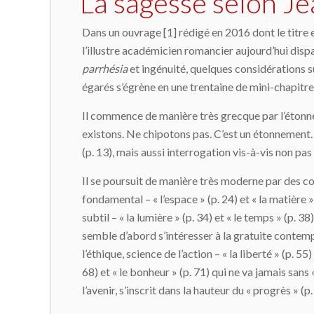
La sagesse selon J
Dans un ouvrage [1] rédigé en 2016 dont le titre 
l’illustre académicien romancier aujourd’hui disp
parrhésia
et ingénuité, quelques considérations 
égarés s’égrène en une trentaine de mini-chapitre
Il commence de manière très grecque par l’étonneme
existons. Ne chipotons pas. C’est un étonnement. C
(p. 13), mais aussi interrogation vis-à-vis non pas 
Il se poursuit de manière très moderne par des con
fondamental – « l’espace » (p. 24) et « la matière » 
subtil – « la lumière » (p. 34) et « le temps » (p. 
semble d’abord s’intéresser à la gratuite contemplat
l’éthique, science de l’action – « la liberté » (p. 55
68) et « le bonheur » (p. 71) qui ne va jamais sans 
l’avenir, s’inscrit dans la hauteur du « progrès » (