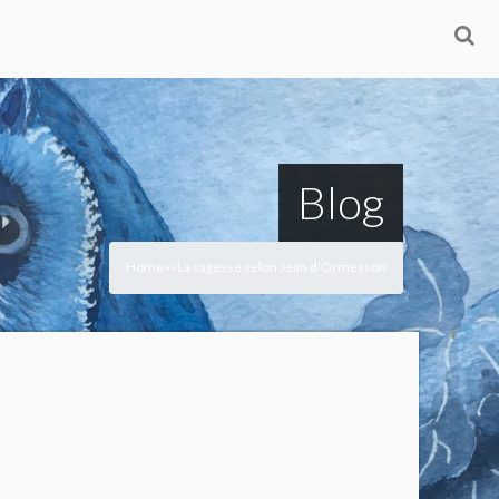
Blog
Home
La sagesse selon Jean d’Ormesson
>
>