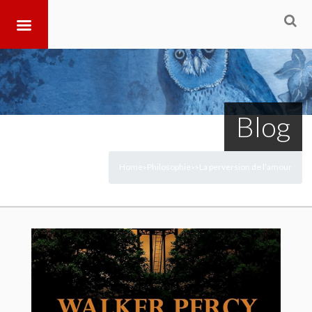
Blog
Home
Philosophie
La perversion de l’amour
>
>
>