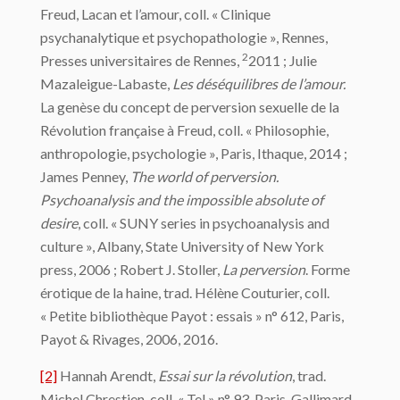
Freud, Lacan et l’amour, coll. « Clinique
psychanalytique et psychopathologie », Rennes,
2
Presses universitaires de Rennes,
2011 ; Julie
Mazaleigue-Labaste,
Les déséquilibres de l’amour.
La genèse du concept de perversion sexuelle de la
Révolution française à Freud, coll. « Philosophie,
anthropologie, psychologie », Paris, Ithaque, 2014 ;
James Penney,
The world of perversion.
Psychoanalysis and the impossible absolute of
desire
, coll. « SUNY series in psychoanalysis and
culture », Albany, State University of New York
press, 2006 ; Robert J. Stoller,
La perversion
. Forme
érotique de la haine, trad. Hélène Couturier, coll.
« Petite bibliothèque Payot : essais » n° 612, Paris,
Payot & Rivages, 2006, 2016.
[2]
Hannah Arendt,
Essai sur la révolution
, trad.
Michel Chrestien, coll. « Tel » n° 93, Paris, Gallimard,