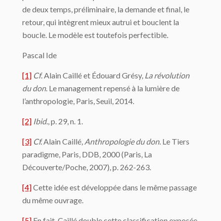
de deux temps, préliminaire, la demande et final, le
retour, qui intègrent mieux autrui et bouclent la
boucle. Le modèle est toutefois perfectible.
Pascal Ide
[1]
Cf
. Alain Caillé et Édouard Grésy,
La révolution
du don
. Le management repensé à la lumière de
l’anthropologie, Paris, Seuil, 2014.
[2]
Ibid
., p. 29, n. 1.
[3]
Cf.
Alain Caillé,
Anthropologie du don
. Le Tiers
paradigme, Paris, DDB, 2000 (Paris, La
Découverte/Poche, 2007), p. 262-263.
[4]
Cette idée est développée dans le même passage
du même ouvrage.
[5]
En fait, Caillé double cette classification exposée