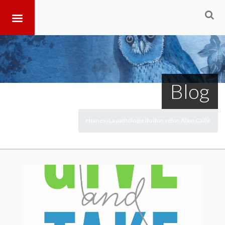
Blog
Home
La pathologie du don selon Alain Caillé
>
>