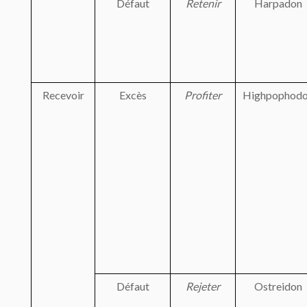
Défaut
Retenir
Harpadon
Recevoir
Excès
Profiter
Highpophod
Défaut
Rejeter
Ostreidon