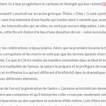
tent-ils à leur progéniture le carbone et l’énergie qui leur restent
[5
stantif construit sur la racine grecque
Théos
, « Dieu » !) sont sy
t vaut fractalement d’une feuille qui tombe dont il semble que, avant
bre, les biomolécules qui, en elles, ne sont pas encore dégradées. Lo
, cette fin est d’abord le lieu d’une donation de soi – selon la moda
ec les célébrations crépusculaires. Alors que la première incarne la
s corruptions et les morts ne sont pas que les termes épuisés d’un r
ie. Ce que le Christ réalise de manière sommitale dans la liberté inf
e multipliée de l’amour, la nature le prépare et le préfigure de man
 et irréflexive (ce qui est différent d’irréfléchi) dans la dramatique
ses différents éléments.
on de l’un est la génération de l’autre ». L’axiome aristotélicien dev
re une connexion et qu’il interprète celle-ci non pas seulement selon
a préparation au don suprême et extrême d’elle-même. Loin d’être terme,