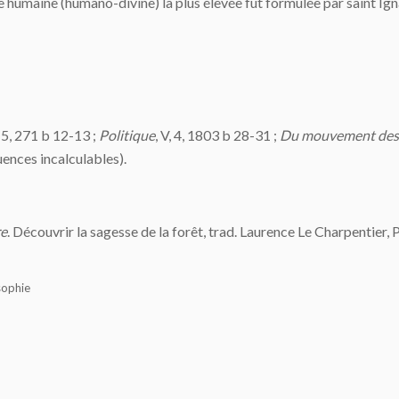
 humaine (humano-divine) la plus élevée fut formulée par saint Ign
I, 5, 271 b 12-13 ;
Politique
, V, 4, 1803 b 28-31 ;
Du mouvement des
ences incalculables).
re
. Découvrir la sagesse de la forêt, trad. Laurence Le Charpentier,
sophie