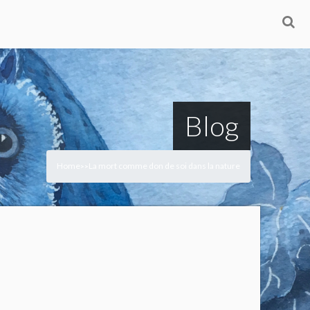
Blog
Home
La mort comme don de soi dans la nature
>
>