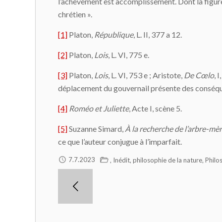
l’achèvement est accomplissement. Dont la figure
chrétien ».
[1]
Platon,
République
, L. II, 377 a 12.
[2]
Platon,
Lois
, L. VI, 775 e.
[3]
Platon,
Lois
, L. VI, 753 e ; Aristote,
De Cœlo
, 
déplacement du gouvernail présente des conséqu
[4]
Roméo et Juliette
, Acte I, scène 5.
[5]
Suzanne Simard,
À la recherche de l’arbre-mè
ce que l’auteur conjugue à l’imparfait.
,
,
,
7.7.2023
Inédit
philosophie de la nature
Philo