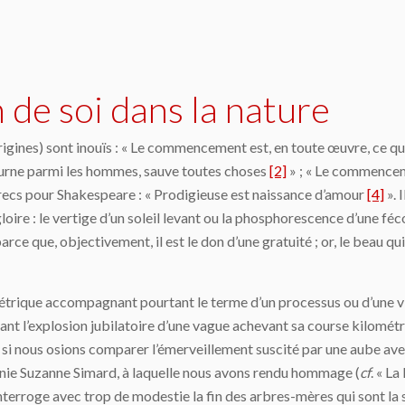
de soi dans la nature
es) sont inouïs : « Le commencement est, en toute œuvre, ce qu’i
journe parmi les hommes, sauve toutes choses
[2]
» ; « Le commenceme
grecs pour Shakespeare : « Prodigieuse est naissance d’amour
[4]
». 
oire : le vertige d’un soleil levant ou la phosphorescence d’une f
ce que, objectivement, il est le don d’une gratuité ; or, le beau qui
que accompagnant pourtant le terme d’un processus ou d’une vie. P
lant l’explosion jubilatoire d’une vague achevant sa course kilométri
 si nous osions comparer l’émerveillement suscité par une aube ave
énie Suzanne Simard, à laquelle nous avons rendu hommage (
cf
. « L
nterroge avec trop de modestie la fin des arbres-mères qui sont la 