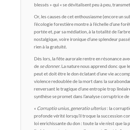
blessés » qui « se dévitalisent peu à peu, transmet
Or, les causes de cet enthousiasme (encore un sub
l’écologie forestière montre à l’échelle d’une forê
portée et, par sa médiation, à la totalité de l’ar
nostalgique, voire ironique d’une splendeur passée
rien à la gratuité.
Dès lors, la fête aurorale rentre en résonance av
de
se donner
. La nature nous apprend donc que le
peut et doit être le don éclatant d’une vie accompl
violence redoublée de la mort dans la surabondanc
renversant le tragique d’une entropie trop linéaire
synthèse se promet dans l’analyse corruptrice de 
«
Corruptio unius, generatio ulterius
: la corrupti
profonde vérité lorsqu’il troque la succession cont
loi enrichissante du don : toute la vie n’est que l