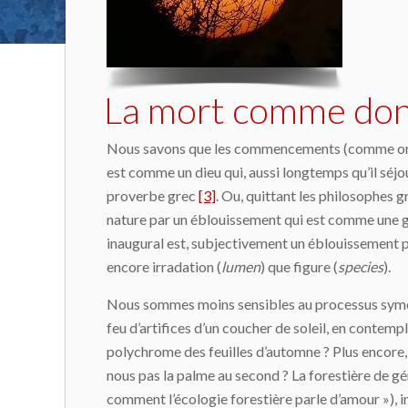
La mort comme don 
Nous savons que les commencements (comme origin
est comme un dieu qui, aussi longtemps qu’il sé
proverbe grec
[3]
. Ou, quittant les philosophes 
nature par un éblouissement qui est comme une gl
inaugural est, subjectivement un éblouissement par
encore irradation (
lumen
) que figure (
species
).
Nous sommes moins sensibles au processus symétri
feu d’artifices d’un coucher de soleil, en contemp
polychrome des feuilles d’automne ? Plus encore,
nous pas la palme au second ? La forestière de g
comment l’écologie forestière parle d’amour »), i